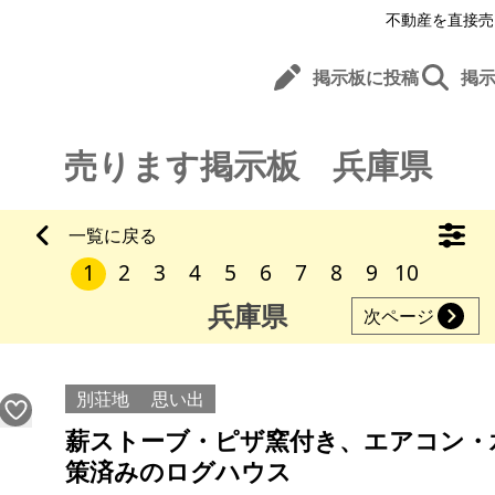
不動産を直接売
掲示板に投稿
掲
売ります掲示板 兵庫県
一覧に戻る
1
2
3
4
5
6
7
8
9
10
兵庫県
次ページ
別荘地
思い出
薪ストーブ・ピザ窯付き、エアコン・
策済みのログハウス