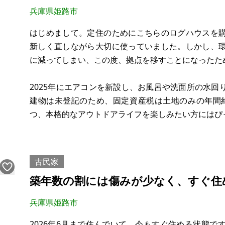
兵庫県姫路市
はじめまして。定住のためにこちらのログハウスを
新しく直しながら大切に使っていました。しかし、
に減ってしまい、この度、拠点を移すことになったた
2025年にエアコンを新設し、お風呂や洗面所の水
建物は未登記のため、固定資産税は土地のみの年間約
つ、本格的なアウトドアライフを楽しみたい方にはぴ
＜徹底的な「虫・ヤモリ対策」済み＞
私自身が虫などが苦手だったため、数ヶ月かけて室内
古民家
築年数の割には傷みが少なく、すぐ住
兵庫県姫路市
2026年6月まで住んでいて、今もすぐ住める状態