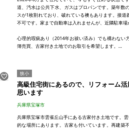
道、汚水は公共下水、ガスはプロパンです。築年数
スが1枚割れており、破れている襖もあります。接道
不可です。家まで自動車は入れませんが、近隣駐車場があ
心理的瑕疵あり（2014年お祓い済み）でも構わな
簿売買、古家付き土地でのお取引を希望します。
【物件概要】※古屋付土地
場所：兵庫県姫路市網干区浜田
狭小
土地：96.85㎡（登記簿）
高級住宅街にあるので、リフォーム活
建物：1F 61.97㎡、2F 50.
思います
兵庫県宝塚市
兵庫県宝塚市雲雀丘山手にある古家付き土地です。雲
的な場所にあります。古家も付いています。再建築