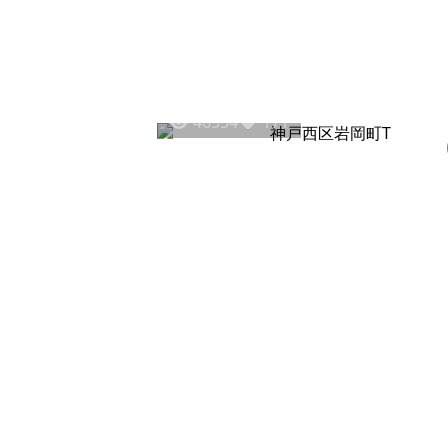
46554
171