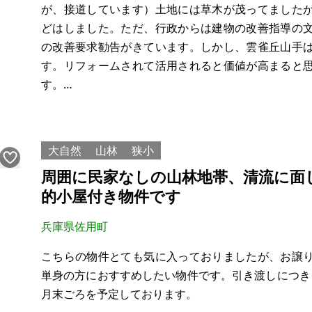
が、接道しています）土地には草木が茂ってました
どはしました。ただ、行政からは建物の改善指導の
の改善要求勧告がきています。しかし、雲雀丘山手
す。リフォームされて活用されると価値が高まると
す。
【物件概要】※古屋付土地
場所：兵庫県宝塚市雲雀丘山手
大自然
山林
狭小
土地：296㎡
周囲に民家なしの山林地帯、清流に面
建物：40.26㎡
的小屋付き物件です
構造：
兵庫県佐用町
こちらの物件とても気に入っておりましたが、お譲
単身の方におすすめしたい物件です。引き渡しにつき
月末ごろを予定しております。