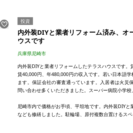
場所：兵庫県神戸市西区岩岡町
土地：農地6筆 合計5,403㎡ 畑1,572㎡（休耕地）
建物：なし
投資
構造：
内外装DIYと業者リフォーム済み、
現況：
ウスです
希望価格：400万円
兵庫県尼崎市
農地の固定資産税12,856円 東播用水は年間1,6241円
7号池 年間3,620円
内外装DIYと業者リフォームしたテラスハウスです
8号池 年間15,612円
賃40,000円、年480,000円の収入です。若い日
ます。保証会社の審査通っています。入居者は火災
※田畑
問い合わせ多くいただきました。スーパー病院小学校
尼崎市内で価格がお手頃、平坦地です。内外装DIY
なども修繕しました。駐輪場、原付複数台置けるスペ
分物件から300mほどの場所に駐車場ネット掲載あ
賃設定です。