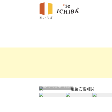
9475
120