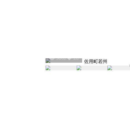
3802
28