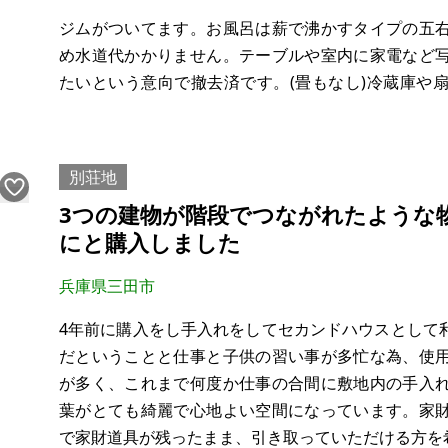
ジムがついてます。お風呂は薪で沸かすタイプの五
め水道代かかりません。テーブルや室内に家電など
たいという意向で撤去済です。(畳もなし)冷蔵庫や
で、ご希望の方はお気軽にご相談ください。(他にも
で、気になる方はお問い合わせの際にお教えします。)
別荘地
【物件概要】※古
3つの建物が階段でつながれたような
にと購入しました
兵庫県三田市
4年前に購入をし手入れをしてセカンドハウスとして
だということと仕事と子供の習い事が多忙な為、使
が多く、これまで何度か仕事の合間に敷地内の手入
葉がとても綺麗で心地よい空間になっています。家
で家財道具が残ったまま、引き取っていただける方を