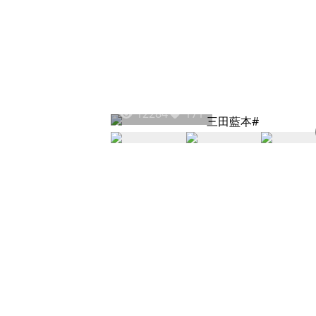
12284
171