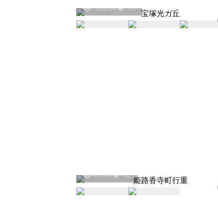
18264
76
6614
42