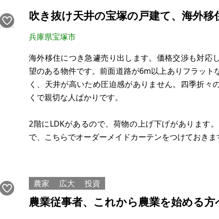
吹き抜け天井の宝塚の戸建て、海外移
兵庫県宝塚市
海外移住につき急遽売り出します。価格交渉も対応
望のある物件です。前面道路が6m以上ありフラット
く、天井が高いため圧迫感がありません。四季折々
くで親切な人ばかりです。
2階にLDKがあるので、荷物の上げ下げがあります
で、こちらでオーダーメイドカーテンをつけておきま
車で5分程で宝塚南口や宝塚駅へ買い物へ、日常生活
る便利さです。多数お問い合わせ頂き誠に有難うご
農家
広大
投資
りましたのでご質問
農業従事者、これから農業を始める方