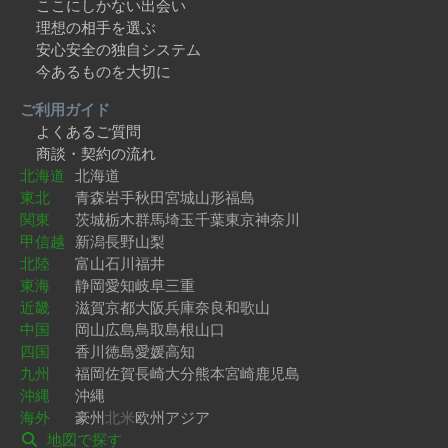
ここにしかない出会い
理想の相手を選ぶ
安心安全の独自システム
今あるものを大切に
ご利用ガイド
よくあるご質問
商談・契約の流れ
北海道
北海道
東北
青森
岩手
秋田
宮城
山形
福島
関東
茨城
栃木
群馬
埼玉
千葉
東京
神奈川
甲信越
新潟
長野
山梨
北陸
富山
石川
福井
東海
静岡
愛知
岐阜
三重
近畿
滋賀
京都
大阪
兵庫
奈良
和歌山
中国
岡山
広島
鳥取
島根
山口
四国
香川
徳島
愛媛
高知
九州
福岡
佐賀
長崎
大分
熊本
宮崎
鹿児島
沖縄
沖縄
海外
豪州
北米
欧州
アジア
地図で探す