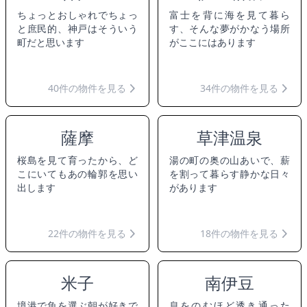
ちょっとおしゃれでちょっ
富士を背に海を見て暮ら
と庶民的、神戸はそういう
す、そんな夢がかなう場所
町だと思います
がここにはあります
40件の物件を見る
34件の物件を見る
薩摩
草津温泉
桜島を見て育ったから、ど
湯の町の奥の山あいで、薪
こにいてもあの輪郭を思い
を割って暮らす静かな日々
出します
があります
22件の物件を見る
18件の物件を見る
米子
南伊豆
境港で魚を選ぶ朝が好きで
息をのむほど透き通った