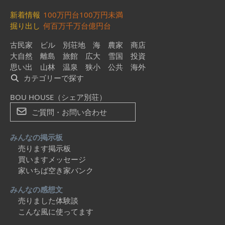
新着情報
100万円台
100万円未満
掘り出し
何百万
千万台
億円台
古民家
ビル
別荘地
海
農家
商店
大自然
離島
旅館
広大
雪国
投資
思い出
山林
温泉
狭小
公共
海外
カテゴリーで探す
BOU HOUSE（シェア別荘）
ご質問・お問い合わせ
みんなの掲示板
売ります掲示板
買いますメッセージ
家いちば空き家バンク
みんなの感想文
売りました体験談
こんな風に使ってます