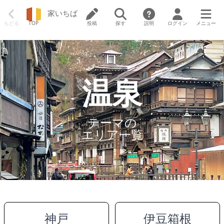
家いちば
もどる
TOP
投稿
探す
説明
ログイン
メニュー
温泉
テーマの
エリア一覧
神戸
伊豆箱根