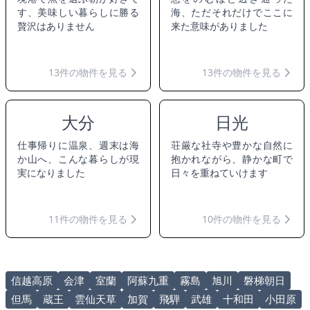
す、美味しい暮らしに勝る
海、ただそれだけでここに
贅沢はありません
来た意味がありました
13件の物件を見る
13件の物件を見る
大分
日光
仕事帰りに温泉、週末は海
荘厳な社寺や豊かな自然に
か山へ、こんな暮らしが現
抱かれながら、静かな町で
実になりました
日々を重ねていけます
11件の物件を見る
10件の物件を見る
信越高原
会津
室蘭
阿蘇九重
霧島
旭川
磐梯朝日
但馬
蔵王
雲仙天草
加賀
飛騨
武雄
十和田
小田原