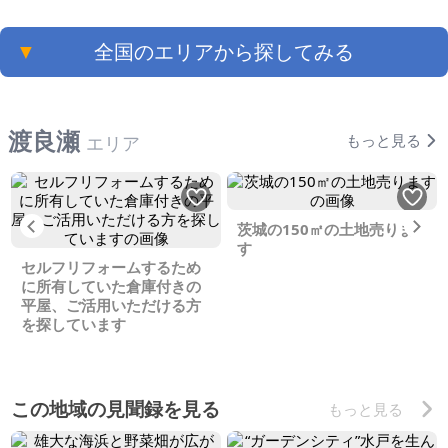
▼
全国のエリアから探してみる
渡良瀬
もっと見る
エリア
Previous
Ne
茨城の150㎡の土地売りま
す
セルフリフォームするため
に所有していた倉庫付きの
平屋、ご活用いただける方
を探しています
この地域の見聞録を見る
もっと見る