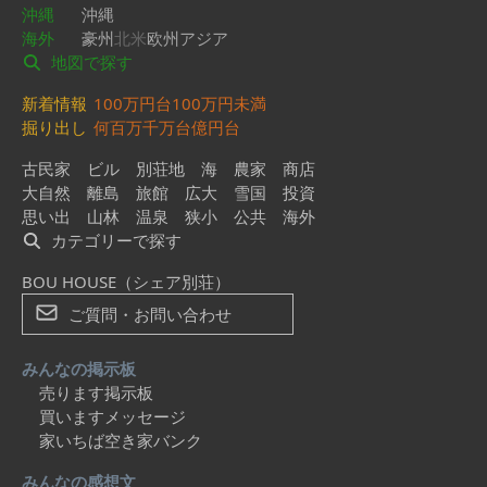
沖縄
沖縄
海外
豪州
北米
欧州
アジア
地図で探す
新着情報
100万円台
100万円未満
掘り出し
何百万
千万台
億円台
古民家
ビル
別荘地
海
農家
商店
大自然
離島
旅館
広大
雪国
投資
思い出
山林
温泉
狭小
公共
海外
カテゴリーで探す
BOU HOUSE（シェア別荘）
ご質問・お問い合わせ
みんなの掲示板
売ります掲示板
買いますメッセージ
家いちば空き家バンク
みんなの感想文