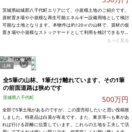
茨城県結城郡八千代町エリアにて、小規模土地のご紹介です。
資材置き場や小規模な再生可能エネルギー設備用地として検討
可能な土地となります。本物件は約120㎡の山林で、資材の仮
置き場や小規模なストックヤードとして利用を検討できるサイ
ズ感です。接道もあるため車両の出入りが可能で、事業用地と
もっと見る
しても活用しやすい条件です。 また、県道56号にも近く、周辺
道路へのアクセスも比較的良好な立地となっています。小規模
ながら、太陽光設備や蓄電設備など再エネ関連用地としての活
山林
27056
142
用可能性もご検討いただける土地です。近くに駅はありません
ので交通面で不便を感じる可能性がございます。 【物件概要】
全5筆の山林、1筆だけ離れています、その1筆
※土地のみ 場所：茨城県結城
の前面道路は狭めです
茨城県八千代町
500万円
全部で5筆土地があるのですが、この度売却したいと思い投稿致
しました。特産品は白菜が有名です。また、東京等へも車があ
れば行ける距離に位置しています。これらの土地を工夫して活
用して下されば嬉しい限りです。何卒宜しくお願い致します。