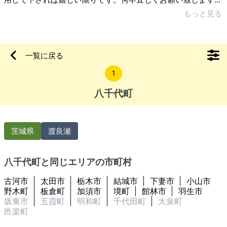
【物件概要】※土地のみの物件です 場所：茨城県結城郡八千代
もっと見る
町大字尾崎 土地：合計1618㎡ 現況：山林 希望価格：500万円
一覧に戻る
1
八千代町
茨城県
渡良瀬
八千代町と同じエリアの市町村
古河市
太田市
栃木市
結城市
下妻市
小山市
野木町
板倉町
加須市
境町
館林市
羽生市
坂東市
五霞町
明和町
千代田町
大泉町
邑楽町