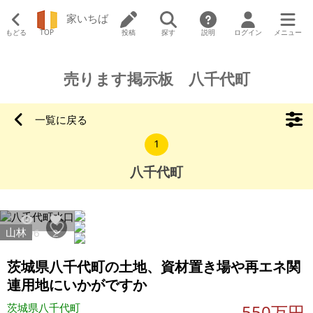
家いちば
もどる
TOP
投稿
探す
説明
ログイン
メニュー
売ります掲示板 八千代町
一覧に戻る
1
八千代町
山林
2496
2
茨城県八千代町の土地、資材置き場や再エネ関
連用地にいかがですか
茨城県八千代町
550万円