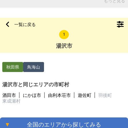
す。 【物件概要】※古屋付土地（現状渡し）となります 場所：
もっと見る
秋田県湯沢市成沢字 土地： 建物： 構造： 現況：
一覧に戻る
1
湯沢市
秋田県
鳥海山
湯沢市と同じエリアの市町村
酒田市
にかほ市
由利本荘市
遊佐町
羽後町
東成瀬村
▼
全国のエリアから探してみる