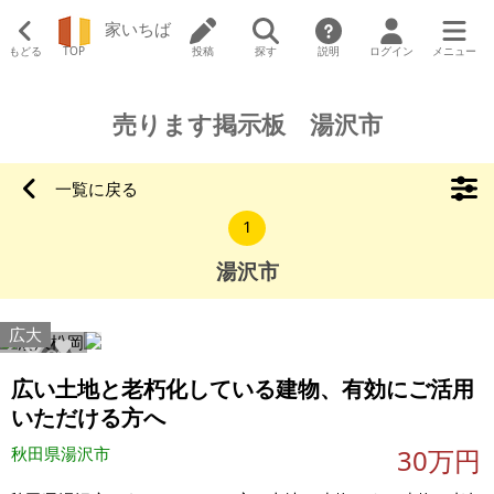
家いちば
もどる
TOP
投稿
探す
説明
ログイン
メニュー
売ります掲示板 湯沢市
一覧に戻る
1
湯沢市
広大
2198
9
広い土地と老朽化している建物、有効にご活用
いただける方へ
秋田県湯沢市
30万円