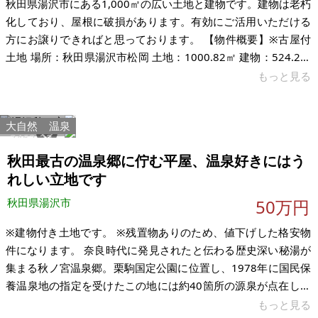
秋田県湯沢市にある1,000㎡の広い土地と建物です。建物は老朽
化しており、屋根に破損があります。有効にご活用いただける
方にお譲りできればと思っております。 【物件概要】※古屋付
土地 場所：秋田県湯沢市松岡 土地：1000.82㎡ 建物：524.2㎡
(ほかに未登記建物あり) 構造：木造2階建て 現況：空き家 希望
もっと見る
価格：30万円（税込） ※現状有姿、および公簿売買でのお取引
きとなります。 ※問い合わせ多数あるいは取引条件等により、
大自然
温泉
上記と実際の取引価格とが異なる価格にて商談合意される場合
3462
22
もあります。 ※物件を安く購入しても、購入後の維持費（税
秋田最古の温泉郷に佇む平屋、温泉好きにはう
金、修繕費など）のほうが多くかかる場合もあります。
れしい立地です
秋田県湯沢市
50万円
※建物付き土地です。 ※残置物ありのため、値下げした格安物
件になります。 奈良時代に発見されたと伝わる歴史深い秘湯が
集まる秋ノ宮温泉郷。栗駒国定公園に位置し、1978年に国民保
養温泉地の指定を受けたこの地には約40箇所の源泉が点在し、
地域住民の約7割が自宅に引湯しているという、温泉好きには夢
もっと見る