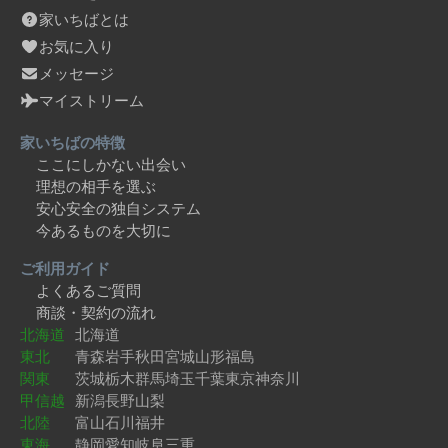
家いちばとは
お気に入り
メッセージ
マイストリーム
家いちばの特徴
ここにしかない出会い
理想の相手を選ぶ
安心安全の独自システム
今あるものを大切に
ご利用ガイド
よくあるご質問
商談・契約の流れ
北海道
北海道
東北
青森
岩手
秋田
宮城
山形
福島
関東
茨城
栃木
群馬
埼玉
千葉
東京
神奈川
甲信越
新潟
長野
山梨
北陸
富山
石川
福井
東海
静岡
愛知
岐阜
三重