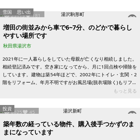
のような環境があります。その秋ノ宮温泉郷に、木造平屋
（96.6㎡）の古屋付き土地が出ます。 ＜温泉天国の日常＞ 各宿
雪国
思い出
23119
181
がそれぞれに源泉を持つ極めて贅沢な温泉地で、せせらぎの音
を聴きながらつかる露天風呂には、桃源郷の趣きさえ感じられ
増田の街並みから車で6~7分、のどかで暮らし
ます。鷹の湯・稲住温泉など個性豊かな湯が徒歩圏に並び、温
やすい場所です
泉のハシゴが日常にな
秋田県湯沢市
2021年に一人暮らしをしていた母親が亡くなり相続しました。
相続登記済みです。空き家になってから、月に1回点検や掃除を
しています。建物は築54年ほどで、2002年にトイレ・玄関・2
階をリフォーム、年月不明ですがお風呂場(脱衣場除く)もリフォ
ームしています。課税標準額2,723,000円、固定資産税38,1000
もっと見る
円です。まだ結構残置物があり少しずつ処分していますが、そ
のままでのお引渡しになりそうです。 以下、特徴です。建物は
投資
8625
45
色々な部屋があり、使いやすいと思います。2階が2箇所あり、
古い方は和式、リフォーム済みの方は洋式です。設備はエアコ
築年数の経っている物件、購入後手つかずのま
ン、電気、照明器具、プロパンガス、上水道、浄化槽がありま
まになっています
す