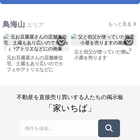
鳥海山
もっと見る
エリア
Previous
Ne
父と伯父が使っていた物置
元お豆腐屋さんの店舗兼住
小屋を売ります
宅、土蔵もあり広いのでカ
フェやアトリエなどに
不動産を直接売り買いする人たちの掲示板
「家いちば」