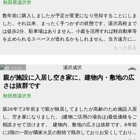
秋田県湯沢市
数年前に購入しましたが予定が変更になり売却することにしま
した。それ以来、まったく手つかずの状態です。湯沢高校まで
は徒歩2分、駐車場はありません。小庭を活用すれば軽自動車等
を止められるスペースが造れるかもしれません。当方遠方につ
き現況については把握できておりません。 ※キーボックスあり
もっと見る
ます。内覧希望の方は事前に身分証の提示をお願いします（メ
ール、FAX）。築年数も経っているため修繕等が必要になって
2506
くるかと思います。 【物件概要】※古屋付土地（現状渡し）と
親が施設に入居し空き家に、建物内・敷地の広
なります 場所：秋田県湯沢市新町 土地：150.36㎡ 建物：
さは抜群です
113.55㎡ 構造：木造2階建て 現況：空き家 ※現状有姿、および
公簿売買
秋田県湯沢市
築26年で2年前まで親が独居してましたが高齢のため施設入居
し、空き家になりました。 (建物ご活用の場合は)最低価格をご
相談させて頂けます。 建物内、敷地の広さは抜群です。8年前
に2階の一部が隣家火災の類焼で既存しておりお安くしておりま