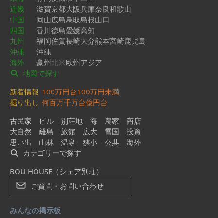
近畿
滋賀
京都
大阪
兵庫
奈良
和歌山
中国
岡山
広島
鳥取
島根
山口
四国
香川
徳島
愛媛
高知
九州
福岡
佐賀
長崎
大分
熊本
宮崎
鹿児島
沖縄
沖縄
海外
豪州
北米
欧州
アジア
地図で探す
新着情報
100万円台
100万円未満
掘り出し
何百万
千万台
億円台
古民家
ビル
別荘地
海
農家
商店
大自然
離島
旅館
広大
雪国
投資
思い出
山林
温泉
狭小
公共
海外
カテゴリーで探す
BOU HOUSE（シェア別荘）
ご質問・お問い合わせ
みんなの掲示板