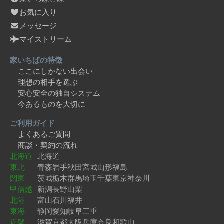
お気に入り
メッセージ
マイストリーム
家いちばの特徴
ここにしかない出会い
理想の相手を選ぶ
安心安全の独自システム
今あるものを大切に
ご利用ガイド
よくあるご質問
商談・契約の流れ
北海道
北海道
東北
青森
岩手
秋田
宮城
山形
福島
関東
茨城
栃木
群馬
埼玉
千葉
東京
神奈川
甲信越
新潟
長野
山梨
北陸
富山
石川
福井
東海
静岡
愛知
岐阜
三重
近畿
滋賀
京都
大阪
兵庫
奈良
和歌山