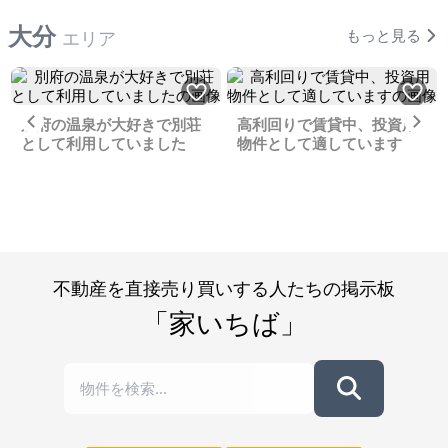
大分
もっと見る
エリア
Previous
Ne
別府の温泉が大好きで別荘
高利回りで賃貸中、投資用
として利用していました
物件として適しています
不動産を直接売り買いする人たちの掲示板
「家いちば」