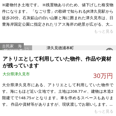
※建物付き土地です。 ※残置物ありのため、値下げした格安物
件になります。 「なごり雪」の歌碑で知られるJR津久見駅から
徒歩20分。石灰鉱山の白い山脈と海に囲まれた津久見市は、日
豊海岸国定公園に指定されたリアス海岸の絶景が広がる、大分
県南東部の海沿いのまちです。その入船西町に、都市ガス・公
もっと見る
営水道完備の木造2階建て住宅になります。 ＜都市ガスが使え
ることの強み＞ このエリアでは都市ガスが使えることは珍し
古民家
海
4208
25
く、プロパンガスに比べてランニングコストを抑えた生活が可
能です。公営水道も完備しており、インフラ面での安心感があ
アトリエとして利用していた物件、作品や資材
ります。現状引き渡しとなります。 ＜生活利便＞ 市内にスーパ
が残っています
ー・病院・ホームセン
大分県津久見市
30万円
大分県津久見市にある、アトリエとして利用していた物件で
す。海にもほど近い立地です。土地は208.77㎡、建物は木造2
階建てで148.75㎡となります。車を停めるスペースもありま
す。 作品や資材等がありますが、現状渡しでお願いします。ま
た屋根が破損しているため修繕の必要があるかと思います。
もっと見る