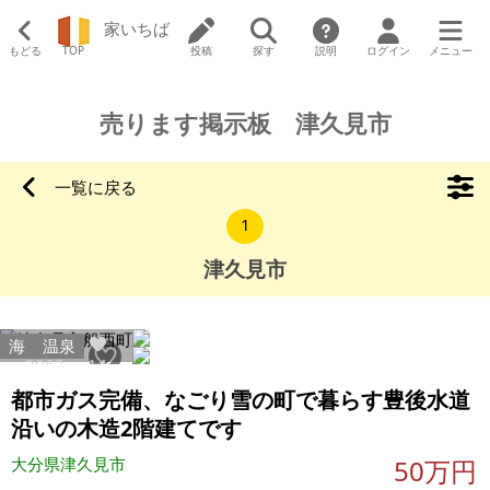
家いちば
もどる
TOP
投稿
探す
説明
ログイン
メニュー
売ります掲示板 津久見市
一覧に戻る
1
津久見市
海
温泉
2962
14
都市ガス完備、なごり雪の町で暮らす豊後水道
沿いの木造2階建てです
大分県津久見市
50万円