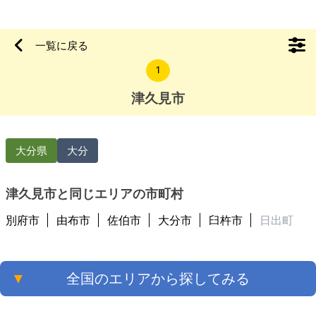
【物件概要】※古屋付土地 場所：大分県津久見市徳浦本町 土
地：208.77㎡ 建物：148.75㎡ 構造：木造2階建て 現況：空き
家 希望価格：30万円（税込） ※現状有姿、および公簿売買での
一覧に戻る
お取引きとなります。 ※問い合わせ多数あるいは取引条件等に
1
より、上記と実際の取引価格とが異なる価格にて商談合意
津久見市
大分県
大分
津久見市と同じエリアの市町村
別府市
由布市
佐伯市
大分市
臼杵市
日出町
▼
全国のエリアから探してみる