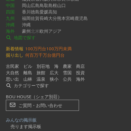
中国
岡山
広島
鳥取
島根
山口
四国
香川
徳島
愛媛
高知
九州
福岡
佐賀
長崎
大分
熊本
宮崎
鹿児島
沖縄
沖縄
海外
豪州
北米
欧州
アジア
地図で探す
新着情報
100万円台
100万円未満
掘り出し
何百万
千万台
億円台
古民家
ビル
別荘地
海
農家
商店
大自然
離島
旅館
広大
雪国
投資
思い出
山林
温泉
狭小
公共
海外
カテゴリーで探す
BOU HOUSE（シェア別荘）
ご質問・お問い合わせ
みんなの掲示板
売ります掲示板