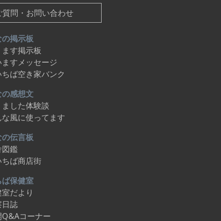
ご質問・お問い合わせ
なの掲示板
ります掲示板
いますメッセージ
いちば空き家バンク
なの感想文
りました体験談
んな風に使ってます
なの伝言板
舎図鑑
いちば商店街
ちば保健室
健室だより
察日誌
開Q&Aコーナー