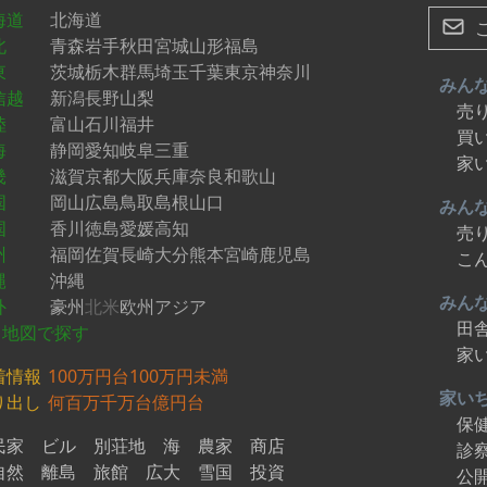
海道
北海道
北
青森
岩手
秋田
宮城
山形
福島
東
茨城
栃木
群馬
埼玉
千葉
東京
神奈川
みん
信越
新潟
長野
山梨
売
陸
富山
石川
福井
買
海
静岡
愛知
岐阜
三重
家
畿
滋賀
京都
大阪
兵庫
奈良
和歌山
国
岡山
広島
鳥取
島根
山口
みん
国
香川
徳島
愛媛
高知
売
州
福岡
佐賀
長崎
大分
熊本
宮崎
鹿児島
こ
縄
沖縄
みん
外
豪州
北米
欧州
アジア
田
地図で探す
家
着情報
100万円台
100万円未満
家い
り出し
何百万
千万台
億円台
保
民家
ビル
別荘地
海
農家
商店
診
自然
離島
旅館
広大
雪国
投資
公