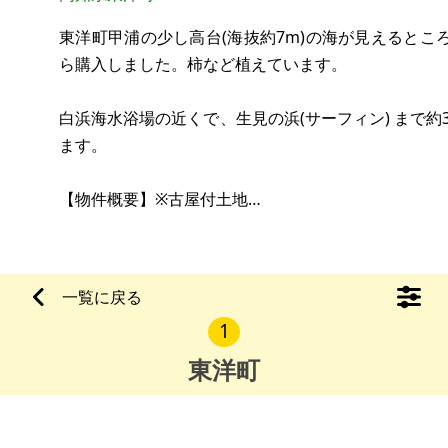
東洋町甲浦の少し高台(海抜約7m)の海が見えると
ら購入しました。柿など植えています。
白浜海水浴場の近くで、生見の浜(サーフィン) まで約
ます。
【物件概要】※古屋付土地
場所：高知県安芸郡東洋町
土地：408.71㎡(123.6坪、住居への坂道を含む)
建物：60.45㎡(18.2坪)
一覧に戻る
構造：鉄筋コンクリートブロック造陸屋根平家建
1
現況：空き家
希望価格：600万円
東洋町
※現状有姿、および公簿売買でのお取引きとなります