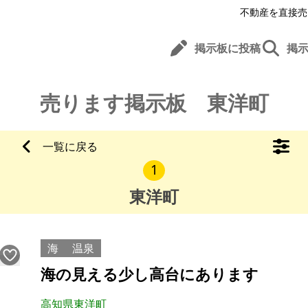
不動産を直接売
掲示板に投稿
掲
売ります掲示板 東洋町
一覧に戻る
1
東洋町
海
温泉
海の見える少し高台にあります
高知県東洋町