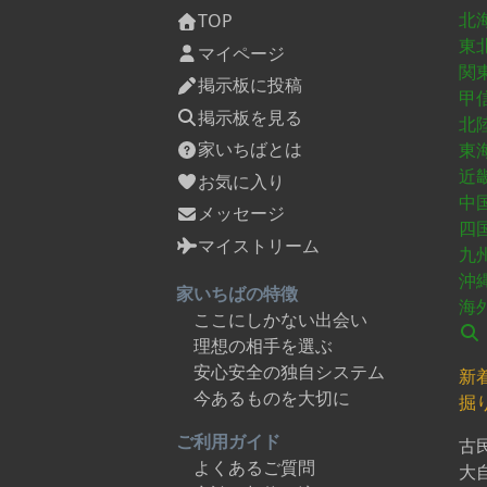
北
TOP
東
マイページ
関
掲示板に投稿
甲
掲示板を見る
北
家いちばとは
東
近
お気に入り
中
メッセージ
四
マイストリーム
九
沖
家いちばの特徴
海
ここにしかない出会い
理想の相手を選ぶ
安心安全の独自システム
新
今あるものを大切に
掘
ご利用ガイド
古
よくあるご質問
大