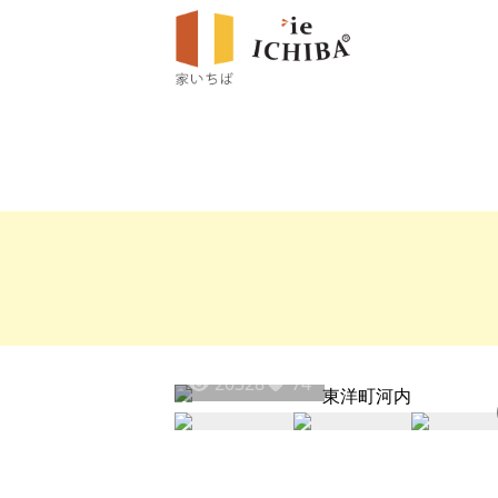
20328
74