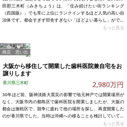
田郡三木町（みきちょう）は、「住み続けたい街ランキング
（四国版）」でも常に上位にランクインするほど人気の高い自
治体です。都会すぎず田舎すぎない「ほどよい暮らし」ができ
る点が最大の魅力に感じました。 三木町は高松市に隣接してお
もっと見る
り、高松市中心部（高松駅や中央通り周辺など）へも車や電車
でアクセスしやすい立地です。高松空港からもほど近く、山の
中でもなく大型車でも入れる南道路で平坦な環境だったので、
商店
思い出
7365
10
更地にしてコンテナハウスなど建て、セカンドハウス・趣味の
拠点として活用する予定でしたが、親族の介護により手放すこ
大阪から移住して開業した歯科医院兼自宅をお
ととなった物件です。南側道路に面した約
譲りします
香川県三木町
2,980万円
30年ほど前、阪神淡路大震災の影響で地元神戸では開業場所が
なく、大阪市内の都島区で歯科医院を開業しましたが、大阪の
都会は激戦区で、競争に疲れて他の場所を探し、再度開業した
のが香川県でした。当時は沖縄への移ることも検討していて、
不動産屋をまわり現地の知人にも話を聞きましたが、距離が遠
もっと見る