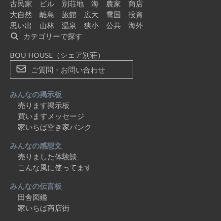
古民家
ビル
別荘地
海
農家
商店
大自然
離島
旅館
広大
雪国
投資
思い出
山林
温泉
狭小
公共
海外
カテゴリーで探す
BOU HOUSE（シェア別荘）
ご質問・お問い合わせ
みんなの掲示板
売ります掲示板
買いますメッセージ
家いちば空き家バンク
みんなの感想文
売りました体験談
こんな風に使ってます
みんなの伝言板
田舎図鑑
家いちば商店街