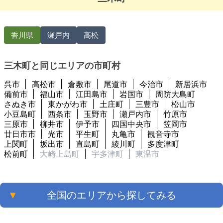
香川県
瀬戸内
高松
三木町と同じエリアの市町村
呉市
高松市
倉敷市
尾道市
今治市
新居浜市
備前市
福山市
江田島市
岩国市
周防大島町
さぬき市
東かがわ市
土庄町
三豊市
松山市
小豆島町
西条市
玉野市
瀬戸内市
竹原市
三原市
柳井市
伊予市
四国中央市
笠岡市
廿日市市
光市
平生町
丸亀市
観音寺市
上関町
坂出市
直島町
綾川町
多度津町
松前町
大崎上島町
宇多津町
東温市
▼
全国のエリアから探してみる