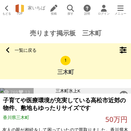
家いちば
もどる
TOP
投稿
探す
説明
ログイン
メニュー
売ります掲示板 三木町
一覧に戻る
1
三木町
769
13
子育てや医療環境が充実している高松市近郊の
物件、敷地もゆったりサイズです
香川県三木町
50万円
友人の親が相続をして困っていたので買取りました。香川県木