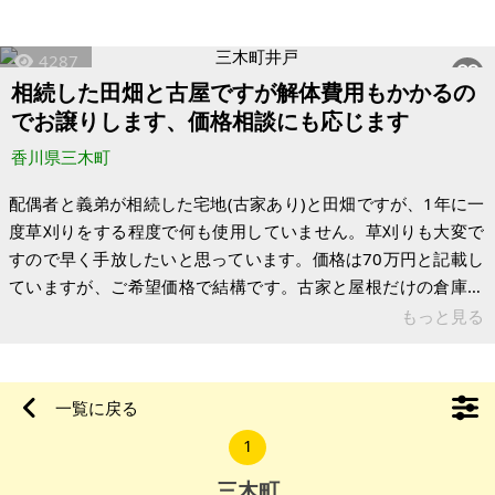
いので断念し、車で2時間ほどの距離の三木町に移住を決めまし
た。うどんも好きでしたので。 1Fは歯科医院、2Fは4LDK+Sの
4287
住居という店舗併用住宅を建てて、長らくこの地で暮らしてお
相続した田畑と古屋ですが解体費用もかかるの
りましたが、またステージが変わり、医院を閉めて遠方に移っ
でお譲りします、価格相談にも応じます
たため、こちらは手放すことにしました。同じように開業医や
お店をやりたい方にはちょ
香川県三木町
配偶者と義弟が相続した宅地(古家あり)と田畑ですが、1年に一
度草刈りをする程度で何も使用していません。草刈りも大変で
すので早く手放したいと思っています。価格は70万円と記載し
ていますが、ご希望価格で結構です。古家と屋根だけの倉庫が
ありますが、解体する場合は150万程度の見積もりが出ていま
もっと見る
す。幹線道路から少し離れた里山ですので非常に静かです。車
で10分程度で3件のスーパー、ホームセンター等の店舗が有り
ます。ただ、簡易水道がありませんので地下水利用です。建物
一覧に戻る
も耕作地も長期間未利用ですが現状渡しでお願いいたします。
1
【物件概要】※古屋付土地（現状渡し）となります 場所:香川県
木田郡三木町井戸 土地
三木町