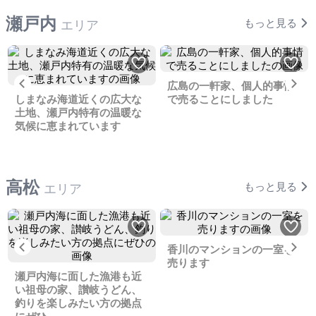
瀬戸内
もっと見る
エリア
Previous
Ne
広島の一軒家、個人的事情
しまなみ海道近くの広大な
で売ることにしました
土地、瀬戸内特有の温暖な
気候に恵まれています
高松
もっと見る
エリア
Previous
Ne
香川のマンションの一室を
売ります
瀬戸内海に面した漁港も近
い祖母の家、讃岐うどん、
釣りを楽しみたい方の拠点