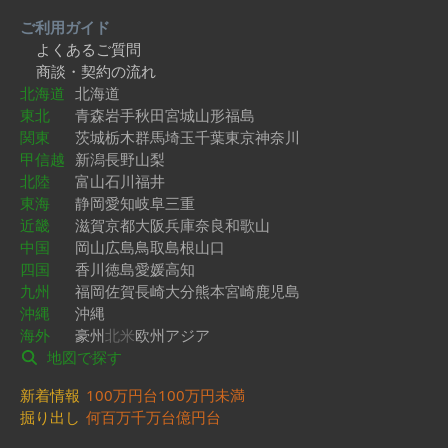
ご利用ガイド
よくあるご質問
商談・契約の流れ
北海道
北海道
東北
青森
岩手
秋田
宮城
山形
福島
関東
茨城
栃木
群馬
埼玉
千葉
東京
神奈川
甲信越
新潟
長野
山梨
北陸
富山
石川
福井
東海
静岡
愛知
岐阜
三重
近畿
滋賀
京都
大阪
兵庫
奈良
和歌山
中国
岡山
広島
鳥取
島根
山口
四国
香川
徳島
愛媛
高知
九州
福岡
佐賀
長崎
大分
熊本
宮崎
鹿児島
沖縄
沖縄
海外
豪州
北米
欧州
アジア
地図で探す
新着情報
100万円台
100万円未満
掘り出し
何百万
千万台
億円台