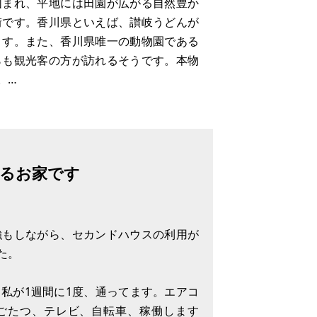
囲まれ、平地には田園が広がる自然豊か
繕費など）のほうが多くかかる場合もあ
街です。香川県といえば、讃岐うどんが
ます。また、香川県唯一の動物園である
らも観光客の方が訪れるそうです。本物
。
るお家です
強もしながら、セカンドハウスの利用が
た。
私が1週間に1度、通ってます。エアコ
ごたつ、テレビ、自転車、稼働します