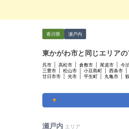
香川県
瀬戸内
東かがわ市と同じエリアの
呉市
高松市
倉敷市
尾道市
今
三豊市
松山市
小豆島町
西条市
廿日市市
光市
平生町
丸亀市
▼
瀬戸内
エリア