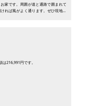
めるお家です。周囲が道と通路で囲まれて
開ければ風がよく通ります。ぜひ現地で
す。
、和室10㎡、和室7
216,991円です。