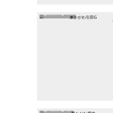
21371
136
10051
30