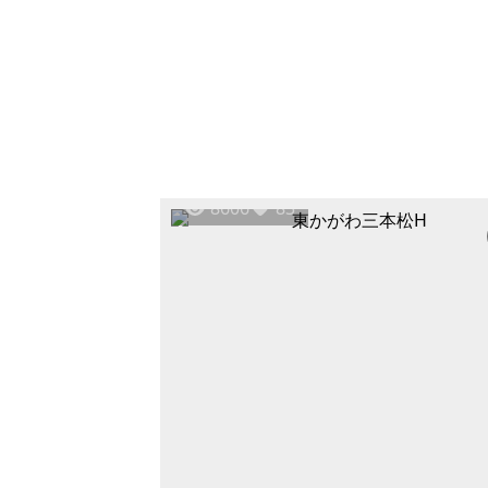
8606
83