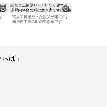
ま
宮大工棟梁だった祖父が建てた、
Next
瀬戸内半島の町の空き家です
瀬戸内海に面した
の家、讃岐うどん
たい方の拠点にぜ
いちば」