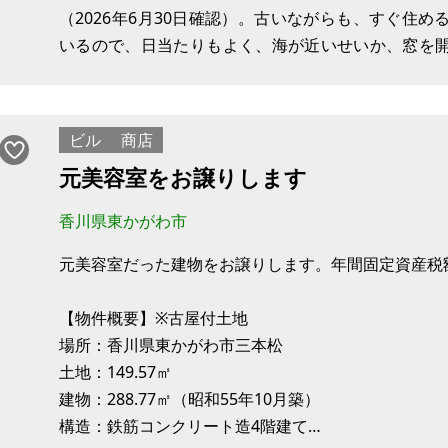
（2026年6月30日確認）。古いながらも、すぐ住
いるので、日当たりもよく、海が近いせいか、窓を
ご確認ください。今なら、水もガスも電気も契約中で
間取り（面積概数）：洋室9㎡、洋室10㎡、和室10㎡
ビル
商店
元美容室をお譲りします
香川県東かがわ市
元美容室だった建物をお譲りします。年間固定資産税額は
【物件概要】※古屋付土地
場所：香川県東かがわ市三本松
土地：149.57㎡
建物：288.77㎡（昭和55年10月築）
構造：鉄筋コンクリート造4階建て