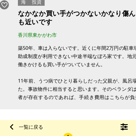
海
投資
なかなか買い手がつかないかなり傷ん
も近いです
香川県東かがわ市
築50年、車は入らないです。近くに年間2万円の駐
助成制度が利用できない中途半端なぼろ家です。地
働きかけるも買い手がついていません。
11年前、うつ病でひとり暮らしだった父親が、風呂
た。事故物件に相当すると思います。そのベランダは
者が存在するのであれば、手続き費用はこちらが負
は、JR三本松駅まで徒歩7分弱ということです。
【物件概要】※古屋付土地（現状渡し）となります
一覧に戻る
場所：香川県東かがわ市横内