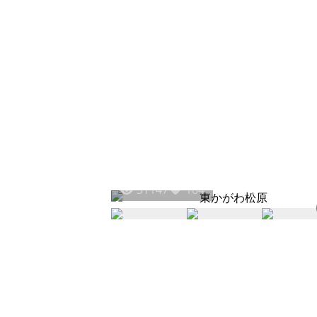
31147
184