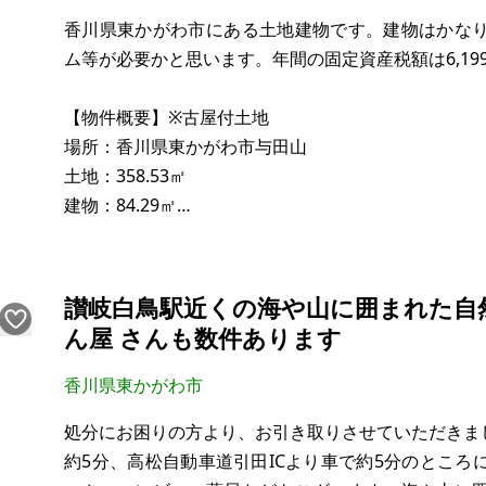
香川県東かがわ市にある土地建物です。建物はかな
ム等が必要かと思います。年間の固定資産税額は6,19
【物件概要】※古屋付土地
場所：香川県東かがわ市与田山
土地：358.53㎡
建物：84.29㎡
構造：木造
現況：空き家
希望価格：20万円（税込み）
讃岐白鳥駅近くの海や山に囲まれた自
ん屋 さんも数件あります
※現状有姿、および公簿売買でのお取引きとなります
香川県東かがわ市
※問い合わせ多数あるいは取引条件等により、上記と
処分にお困りの方より、お引き取りさせていただきま
合意される場合もあります。
約5分、高松自動車道引田ICより車で約5分のとこ