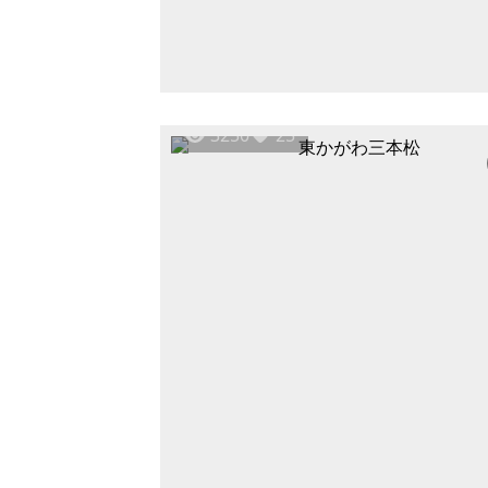
3250
25