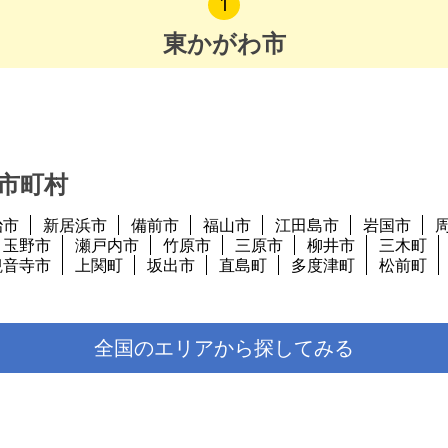
1
土地：231.39
東かがわ市
市町村
治市
新居浜市
備前市
福山市
江田島市
岩国市
玉野市
瀬戸内市
竹原市
三原市
柳井市
三木町
観音寺市
上関町
坂出市
直島町
多度津町
松前町
全国のエリアから探してみる