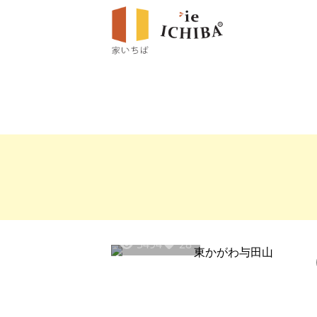
5494
28