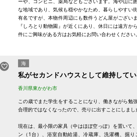
ーや、コンビニ、薬局などもございます。海や山に
※物件を安く購入しても、購入後の維持費（税金、修
な地域であり、気候も穏やかなため、暮らしやすい
ります。ご購入に際しては十分ご留意の上、ご判
有名ですが、本物件周辺にも数件うどん屋がござい
『しろとり動物園』が近くにあり、休日には遠方か
件にご興味がある方はお気軽にお問い合わせください
【物件概要】※土地のみ案件です
場所:香川県東
海
私がセカンドハウスとして維持してい
香川県東かがわ市
この歳でまた学生をすることになり、働きながら勉
合理的ではなくなったので、売りに出すことにしまし
現在は、最小限の家具（中はほぼ空っぽ）を置いて、
ン（1台）、浴室自動給湯、冷蔵庫、洗濯機、掘り