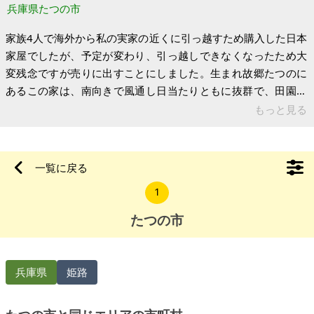
兵庫県たつの市
家族4人で海外から私の実家の近くに引っ越すため購入した日本
家屋でしたが、予定が変わり、引っ越しできなくなったため大
変残念ですが売りに出すことにしました。生まれ故郷たつのに
あるこの家は、南向きで風通し日当たりともに抜群で、田園風
景に囲まれた素敵なエリアにあります。家が密集していないの
もっと見る
で見通しも良いです。たつの市街地まで車で5分、姫路市内にも
バイパスで15分ほどで行け、最寄り駅のJR竜野駅には車で5分も
かかりません。姫路や相生から新幹線に乗ることができる大変
一覧に戻る
便利なところにあります。家の敷地内には駐車場はありません
1
が、家から徒歩1分のところにある工場の駐車場を使わせていた
だけます。 家は趣のある木
たつの市
兵庫県
姫路