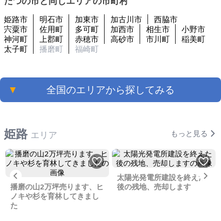
たつの市と同じエリアの市町村
姫路市
明石市
加東市
加古川市
西脇市
宍粟市
佐用町
多可町
加西市
相生市
小野市
神河町
上郡町
赤穂市
高砂市
市川町
稲美町
太子町
播磨町
福崎町
▼
全国のエリアから探してみる
姫路
もっと見る
エリア
Previous
Ne
太陽光発電所建設を終えた
播磨の山2万坪売ります、ヒ
後の残地、売却します
ノキや杉を育林してきまし
た