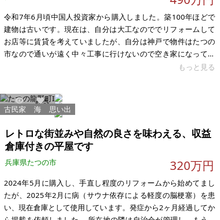
令和7年6月頃中国人投資家から購入しました。築100年ほどで
建物は古いです。現在は、自分は大工なのででリフォームして
お店等に賃貸を考えていましたが、自分は神戸で物件はたつの
市なので通いが遠く中々工事に行けないので空き家になってま
す。価格は近くの同じ様な大きい一軒家が4,500万円とありま
もっと見る
す。しかし空き家の状況なので下記価格でお願いしたいです。
この物件のうりは、敷地が広く北と南に接道があり、一部倉庫
として月2万円で貸しています。家賃収入もあります。一部母屋
古民家
海
思い出
17756
67
に雨漏りがありますが、補修程度で修繕できます。現在前面道
路まで下水道は来ています。今は汲み取り式のトイレです。
レトロな街並みや自然の良さを味わえる、収益
【物件概要】※古屋付土地
倉庫付きの平屋です
兵庫県たつの市
320万円
2024年5月に購入し、手直し程度のリフォームから始めてまし
たが、2025年2月に病（サウナ依存による軽度の脳梗塞）を患
い、現在倉庫として使用しています。発症から2ヶ月経過してか
ら掲載を依頼しました。 所在地の隣は自治会が管理し、もう片