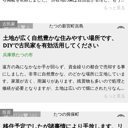
方の隣は遠方に住んでおり、両方とも普段は空き家の状態で
もっと見る
す。所在地の土地は197㎡程の土地ではありますが、100㎡程プ
ラスになる可能性があります。不必要でしたら197㎡程のまま
古民家
2496
6
でも可能です。 活用方法としては介護施設や民泊に寮等が挙げ
られます。個人でお住まいも可能です。室内でギターを弾いた
土地が広く自然豊かな住みやすい場所です、
り、庭でBBQをしてもクレームはありませんでした。 現在、敷
DIYで古民家を有効活用してください
地内の倉庫
兵庫県たつの市
遠方の為になかなか手が回らず、資金繰りの都合で売却する事
にしました。非常に自然豊かな、のどかな場所に立地していま
す。家屋が古く、雨漏りがあります。残置物も多いので処理と
修繕が必要となりますが、土地は広いので畑にされたりなんら
かに土地を有効活用される方、DIYで古民家を素敵に再建された
もっと見る
い方におすすめ出来ます。 近くにイオン、ホームセンター、病
院などもあり、利便性の良い、とても住みやすい場所です。固
投資
19124
183
定資産評価額390万円です。 【物件概要】※古屋付土地 場所：
兵庫県たつの市新宮町 土地：634.31㎡ （191.87坪） 建物：
移住予定でしたが諸事情により手放します、リ