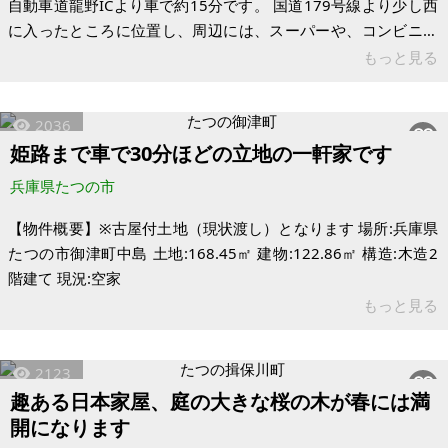
自動車道龍野ICより車で約15分です。 国道179号線より少し西
に入ったところに位置し、周辺には、スーパーや、コンビニ、
薬局、病院などもございます。ご興味がある方はお気軽にお問
もっと見る
い合わせください。 【物件概要】※土地のみ案件です 場所：兵
庫県たつの市新宮町 土地：570㎡（約172.42坪） 地目：雑種地
2036
現況：空地 固定資産税：46,100円（令和4年度）
姫路まで車で30分ほどの立地の一軒家です
兵庫県たつの市
【物件概要】※古屋付土地（現状渡し）となります 場所:兵庫県
たつの市御津町中島 土地:168.45㎡ 建物:122.86㎡ 構造:木造2
階建て 現況:空家
もっと見る
2123
趣ある日本家屋、庭の大きな桜の木が春には満
開になります