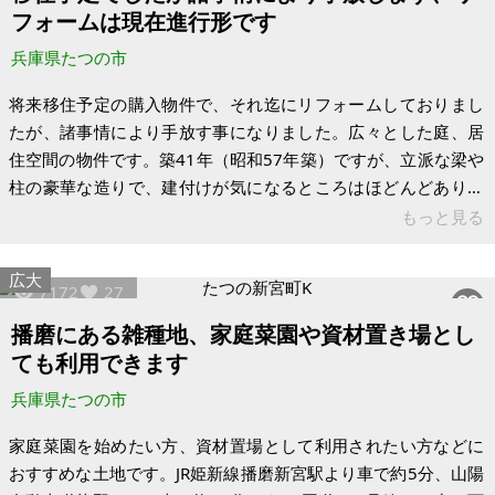
112.38㎡（33.99坪） 構造：木造2階建て 現況：空き家
フォームは現在進行形です
兵庫県たつの市
将来移住予定の購入物件で、それ迄にリフォームしておりまし
たが、諸事情により手放す事になりました。広々とした庭、居
住空間の物件です。築41年（昭和57年築）ですが、立派な梁や
柱の豪華な造りで、建付けが気になるところはほどんどありま
せん。100年住めるのではないかと感じています。 食器棚、タ
もっと見る
ンスや机等が多々ありますが、内見時に必要な物があれば、残
す事も可能です（綺麗で豪華な桐ダンスがあり、入り用であれ
広大
7172
27
ば残します）。 国道のバイパスに近く便利な場所で、スーパー
がある繁華街まで車で２分、コンビニが徒歩13分です。皮革工
播磨にある雑種地、家庭菜園や資材置き場とし
場がたくさんある区域の民家が立ち並んでいる場所にありま
ても利用できます
す。風向き次第で皮革工場の
兵庫県たつの市
家庭菜園を始めたい方、資材置場として利用されたい方などに
おすすめな土地です。JR姫新線播磨新宮駅より車で約5分、山陽