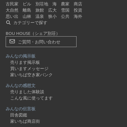
古民家
ビル
別荘地
海
農家
商店
大自然
離島
旅館
広大
雪国
投資
思い出
山林
温泉
狭小
公共
海外
カテゴリーで探す
BOU HOUSE（シェア別荘）
ご質問・お問い合わせ
みんなの掲示板
売ります掲示板
買いますメッセージ
家いちば空き家バンク
みんなの感想文
売りました体験談
こんな風に使ってます
みんなの伝言板
田舎図鑑
家いちば商店街