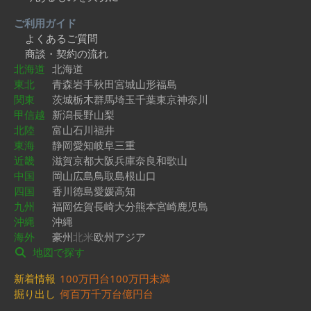
ご利用ガイド
よくあるご質問
商談・契約の流れ
北海道
北海道
東北
青森
岩手
秋田
宮城
山形
福島
関東
茨城
栃木
群馬
埼玉
千葉
東京
神奈川
甲信越
新潟
長野
山梨
北陸
富山
石川
福井
東海
静岡
愛知
岐阜
三重
近畿
滋賀
京都
大阪
兵庫
奈良
和歌山
中国
岡山
広島
鳥取
島根
山口
四国
香川
徳島
愛媛
高知
九州
福岡
佐賀
長崎
大分
熊本
宮崎
鹿児島
沖縄
沖縄
海外
豪州
北米
欧州
アジア
地図で探す
新着情報
100万円台
100万円未満
掘り出し
何百万
千万台
億円台