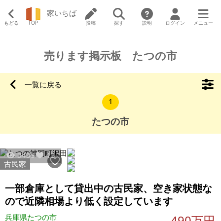
家いちば
もどる
TOP
投稿
探す
説明
ログイン
メニュー
売ります掲示板 たつの市
一覧に戻る
1
たつの市
3438
13
古民家
一部倉庫として貸出中の古民家、空き家状態な
ので近隣相場より低く設定しています
兵庫県たつの市
490万円