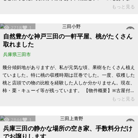
が敷地全体に竹が生い茂って雑木林のようになっております。
もっと見る
家の中の残置物もありますがそのままでのお渡しをお願いした
いので土地の評価価格の半額以下にお値下げしております。周
2718
1
りの環境はとても良く、有馬富士、花山院、いちご狩りや椎茸
自然豊かな神戸三田の一軒平屋、桃がたくさん
狩り、バーベキュー、ゴルフ場、温泉などもあります。 トイレ
取れました
は水洗ではありません。家は修繕可能かどうかかなり朽ちてお
りわかりません。固定資産税は２万円弱
兵庫県三田市
幾分傾斜地がありますが、私が元気な頃、果樹をたくさん植え
ていました。特に桃の収穫時期は圧巻でした。一度、収穫した
桃と店頭での物の比較を経験した人しか分かりません。現在、
柿・栗・キューイ等が残っています。 【物件概要】※古屋付土
地（現状渡し）となります 場所:兵庫県三田市小野 土地:808.18
もっと見る
㎡(244.47坪) 建物:136.31㎡ (41.23坪) 構造:木造平屋建て 現況:
空家 ・固定資産税：年間71,800円 ・オール電化のためガスは
2844
1
遮断 ・上下水道完備 ・3年前に浴室改装
兵庫三田の静かな場所の空き家、手数料分だけ
でお譲りします