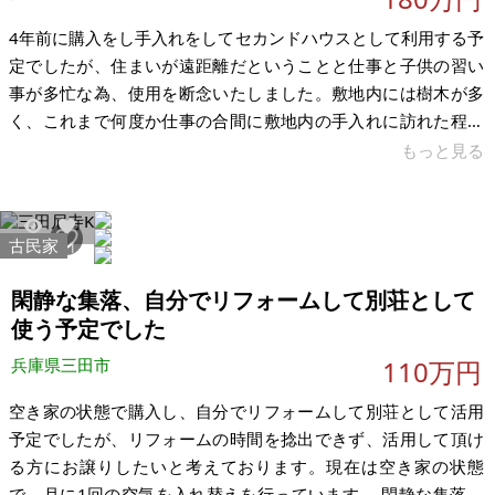
4年前に購入をし手入れをしてセカンドハウスとして利用する予
定でしたが、住まいが遠距離だということと仕事と子供の習い
事が多忙な為、使用を断念いたしました。敷地内には樹木が多
く、これまで何度か仕事の合間に敷地内の手入れに訪れた程度
になります。季節には紅葉がとても綺麗で心地よい空間になっ
もっと見る
ています。家財道具一式などは購入時からあったもので家財道
具が残ったまま、引き取っていただける方を希望。引き渡しは
随時、可能です。 週末の隠れ家に最適です。3つの建物が独立
古民家
6575
31
して階段でつながれたような構造になっています。古い建物な
のでそれなりには痛んできているかと思われます。下層の建物
閑静な集落、自分でリフォームして別荘として
の床が一部、フカフカしています。そ
使う予定でした
兵庫県三田市
110万円
空き家の状態で購入し、自分でリフォームして別荘として活用
予定でしたが、リフォームの時間を捻出できず、活用して頂け
る方にお譲りしたいと考えております。現在は空き家の状態
で、月に1回の空気を入れ替えを行っています。 閑静な集落で