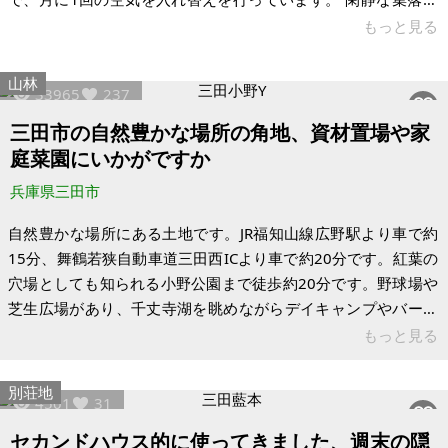
あり、別荘地として適しています。新三田駅まで車で10分以内
もっと見る
の立地で、倉庫や事務所等、様々な用途に利用可能です。駐車
場はありません。上水の引き込みが無く井戸水を使用していま
山林
33965
237
す。前面道路まで配管は来ておりますので、工事すれば上水道
は使用可能です。現況ポンプで井戸水をくみ上げる形ですが、
三田市の自然豊かな場所の角地、資材置場や家
設備が使用可能かは不明です。写真にある通り、残置物があり
庭菜園にいかがですか
ます。現況有姿で引き渡しになります。
兵庫県三田市
自然豊かな場所にある土地です。JR福知山線広野駅より車で約
15分、舞鶴若狭自動車道三田西ICより車で約20分です。紅葉の
穴場としても知られる小野公園まで徒歩約20分です。野球場や
芝生広場があり、千丈寺湖を眺めながらデイキャンプやバーベ
キューができます。 市街化調整区域内の土地のため、建物等の
もっと見る
建築は不可です。電気、ガス、水道の引き込みはございませ
ん。固定資産税は免税点未満のため課税されておらず、現時点
別荘地
4501
31
で他の費用もかかっておりません。駐車場や資材置場、畑や果
汁園として利用されたい方におすすめの土地です。ご興味があ
セカンドハウス的に使ってきました、週末の隠