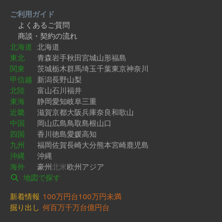
ご利用ガイド
よくあるご質問
商談・契約の流れ
北海道
北海道
東北
青森
岩手
秋田
宮城
山形
福島
関東
茨城
栃木
群馬
埼玉
千葉
東京
神奈川
甲信越
新潟
長野
山梨
北陸
富山
石川
福井
東海
静岡
愛知
岐阜
三重
近畿
滋賀
京都
大阪
兵庫
奈良
和歌山
中国
岡山
広島
鳥取
島根
山口
四国
香川
徳島
愛媛
高知
九州
福岡
佐賀
長崎
大分
熊本
宮崎
鹿児島
沖縄
沖縄
海外
豪州
北米
欧州
アジア
地図で探す
新着情報
100万円台
100万円未満
掘り出し
何百万
千万台
億円台