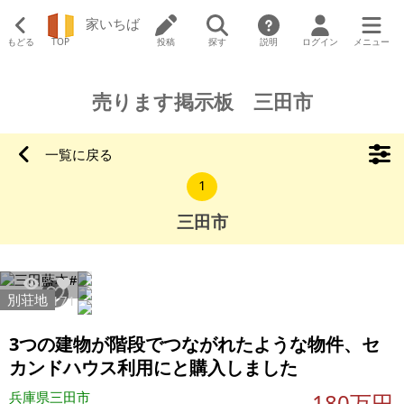
家いちば
もどる
TOP
投稿
探す
説明
ログイン
メニュー
売ります掲示板 三田市
一覧に戻る
1
三田市
別荘地
12247
171
3つの建物が階段でつながれたような物件、セ
カンドハウス利用にと購入しました
兵庫県三田市
180万円