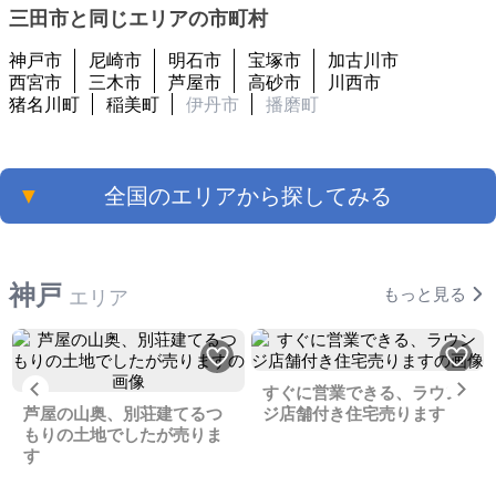
三田市と同じエリアの市町村
神戸市
尼崎市
明石市
宝塚市
加古川市
西宮市
三木市
芦屋市
高砂市
川西市
猪名川町
稲美町
伊丹市
播磨町
▼
全国のエリアから探してみる
神戸
もっと見る
エリア
Previous
Ne
すぐに営業できる、ラウン
芦屋の山奥、別荘建てるつ
ジ店舗付き住宅売ります
もりの土地でしたが売りま
す