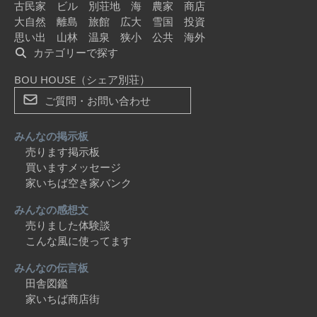
古民家
ビル
別荘地
海
農家
商店
大自然
離島
旅館
広大
雪国
投資
思い出
山林
温泉
狭小
公共
海外
カテゴリーで探す
BOU HOUSE（シェア別荘）
ご質問・お問い合わせ
みんなの掲示板
売ります掲示板
買いますメッセージ
家いちば空き家バンク
みんなの感想文
売りました体験談
こんな風に使ってます
みんなの伝言板
田舎図鑑
家いちば商店街