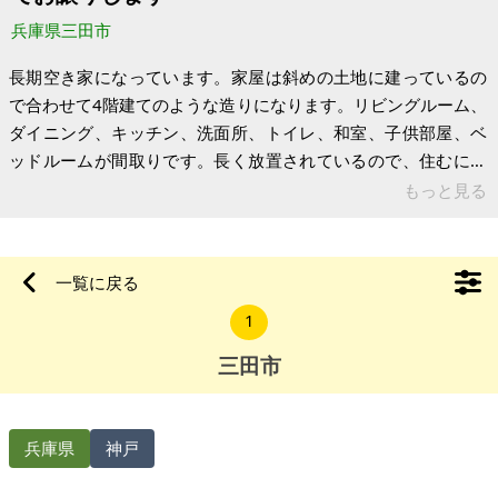
兵庫県三田市
長期空き家になっています。家屋は斜めの土地に建っているの
で合わせて4階建てのような造りになります。リビングルーム、
ダイニング、キッチン、洗面所、トイレ、和室、子供部屋、ベ
ッドルームが間取りです。長く放置されているので、住むには
建て直し、またはリノベーションが必要です。田園と川に囲ま
もっと見る
れた静かな場所にありますので小さい子供さんのいる家族には
いい環境かと思います。ご自分で修繕が可能な方なら、引き渡
しの手数料だけしか頂きませんので、安価で一軒家に住めるチ
一覧に戻る
ャンスと思います。車で15分程度でイオンのショッピングモー
1
ル、30分程度の距離にアウトレットモールがあります。 【物件
概要】※古屋付土地（現状引渡し
三田市
兵庫県
神戸