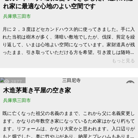
る方はお気軽にお問い合わせください。 【物件概要】※土地の
れ家に最適な心地のよい空間です
み案件です 場所：兵庫県
兵庫県三田市
月に２，３度ほどセカンドハウス的に使ってきました。手に入
れた当初は樹木が多く、薄暗い敷地でしたが、伐採、剪定を繰
り返して、いまは心地よい空間になっています。家財道具が残
ったまま、引き取っていただける方を希望。引き渡しは随時、
可能です。 週末の隠れ家に最適。３つの建物が独立して階段で
もっと見る
つながれたような構造になっています。下層の建物の床が一
部、フカフカしています。それ以外はしっかりしていると思い
2877
ます。上層の建物は立派な梁で、とてもしっかりしています。
木造茅葺き平屋の空き家
トイレは建物の外で汲み取りです。このあたりの家はどこも汲
み取りになります。水は山水を集めて、ポンプで各戸に送って
兵庫県三田市
います。一応、保健所の検査済だそうです
既に亡くなった祖父の名義のままで、これから父に名義変更し
ます。かなりの年数空き家になっているため家はかなり朽ちて
ます。リフォームは、かなり大変かと思われます。入口辺りが
もと畑でした。奥に竹やぶがあり、納屋とプレハムもあります