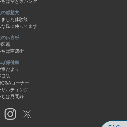
いちば空き家バンク
なの感想文
りました体験談
んな風に使ってます
なの伝言板
舎図鑑
いちば商店街
ちば保健室
健室だより
察日誌
開Q&Aコーナー
ンサルティング
いちば見聞録