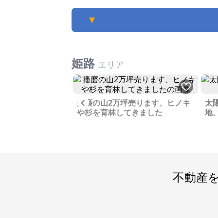
▼
姫路
エリア
Previous
は傷みが少なく、す
播磨の山2万坪売ります、ヒノキ
太
です
や杉を育林してきました
地
不動産