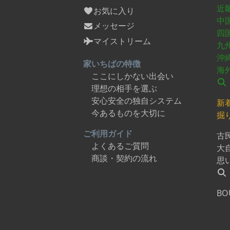
近
お気に入り
中
メッセージ
四
マイストリーム
九
沖
家いちばの特徴
海
ここにしかない出会い
理想の相手を選ぶ
安心安全の独自システム
新
今あるものを大切に
掘
ご利用ガイド
古
よくあるご質問
大
商談・契約の流れ
思
BO