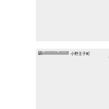
6719
20