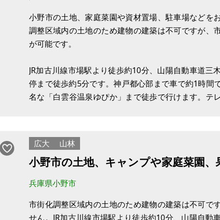
小野市の土地、家庭菜園や資材置場、駐車場などを
調整区域内の土地のため建物の建築は不可ですが、
が可能です。
JR加古川線市場駅より徒歩約10分、山陽自動車道三木
停まで徒歩約5分です。神戸都心部まで車で約1時間
名な「白雲谷温泉ゆぴか」まで徒歩で行けます。テ
の丘公園」まで車で約15分です。夏は40万本のひま
絨毯のように咲き誇ります。本物件にご興味がある方
広大
山林
小野市の土地、キャンプや家庭菜園、
兵庫県小野市
市街化調整区域内の土地のため建物の建築は不可で
せん。JR加古川線市場駅より徒歩約10分、山陽自動車