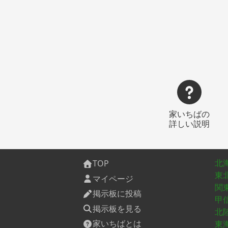
家いちばの
詳しい説明
北
TOP
東
マイページ
関
掲示板に投稿
甲
掲示板を見る
北
家いちばとは
東