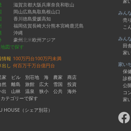
家
畿
滋賀
京都
大阪
兵庫
奈良
和歌山
国
岡山
広島
鳥取
島根
山口
みん
国
香川
徳島
愛媛
高知
売
州
福岡
佐賀
長崎
大分
熊本
宮崎
鹿児島
こ
縄
沖縄
みん
外
豪州
北米
欧州
アジア
田
地図で探す
家
着情報
100万円台
100万円未満
家い
り出し
何百万
千万台
億円台
保
民家
ビル
別荘地
海
農家
商店
診
自然
離島
旅館
広大
雪国
投資
公
い出
山林
温泉
狭小
公共
海外
コ
カテゴリーで探す
家
U HOUSE（シェア別荘）