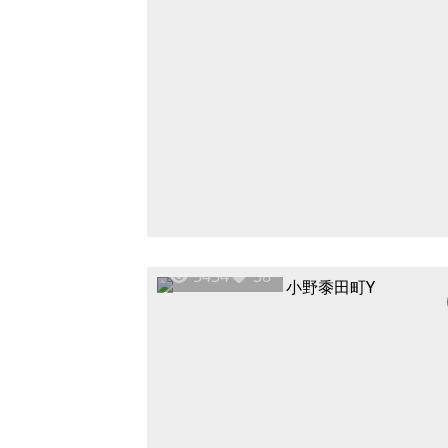
5434
38