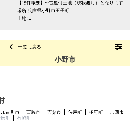
【物件概要】※古屋付土地（現状渡し）となります
場所:兵庫県小野市王子町
土地:
建物:古い
構造:
一覧に戻る
小野市
村
加古川市
西脇市
宍粟市
佐用町
多可町
加西市
播磨町
福崎町