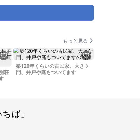
もっと見る
Next
築120年くらいの古民家、大きな
別荘
門、井戸や庭もついてます
まるで無人島のよ
す
が見れる湖畔の山
す
いちば」