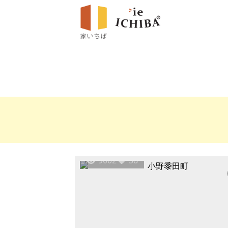
9002
58