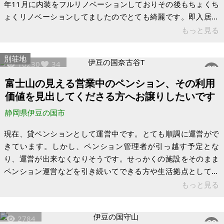
年11月に内装をフルリノベーションしておりその後もちょくち
ょくリノベーションしてましたのでとても綺麗です。即入居可
能です。賃貸で住まわれてその後購入を検討という場合も対応
もっと見る
可能です。 当物件の別荘地は定住者が多く、熱海、三島、沼
津、修善寺も車で30分圏内ですのでとても過ごしやすいです。
別荘地
16230
34
内装フルリノベーション済なのでとても快適に生活出来るかと
思います。お庭も広く車3台以上止められます。最新家具家電付
富士山の見える営業中のペンション、その利用
き、各部屋最新のエアコン付きです。浴室暖房も完備、キッチ
価値を見出してくださる方へお譲りしたいです
ンはIHクッキングヒー
静岡県伊豆の国市
現在、貸ペンションとして運営中です。とても順調に運営がで
きています。しかし、ペンション管理者が引っ越す予定とな
り、運営が出来なくなりそうです。せっかくの施設をそのまま
ペンション運営などを引き続いてできる方や生活拠点として使
いたい方がいましたら譲りたいと思います。いつでも生活でき
もっと見る
るよう整備された状態です。内部の家財道具や生活家電製品や
内装などそのまま譲ります。（油絵や絵画収集品は撤去させて
2784
いただきます）。8月まで経営していますので、9月くらいから