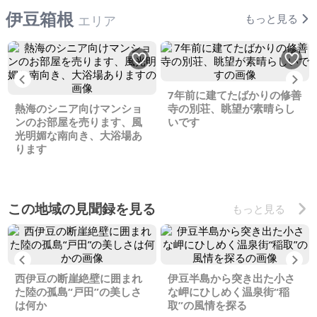
伊豆箱根
もっと見る
エリア
Previous
Ne
7年前に建てたばかりの修善
熱海のシニア向けマンショ
寺の別荘、眺望が素晴らし
ンのお部屋を売ります、風
いです
光明媚な南向き、大浴場あ
ります
この地域の見聞録を見る
もっと見る
Previous
Ne
西伊豆の断崖絶壁に囲まれ
伊豆半島から突き出た小さ
た陸の孤島“戸田”の美しさ
な岬にひしめく温泉街“稲
は何か
取”の風情を探る