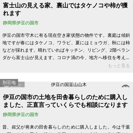
富士山の見える家、裏山ではタケノコや柿が獲
そのままお譲りして即生活できる状態になっております。お試
れます
しの生活のために、ホームページから宿泊を申し込んでみて観
光がてらゆっくり決めても大丈夫です。
静岡県伊豆の国市
伊豆の国市守木に有る現在空き家状態の物件です。裏庭は傾斜
地ですが春にはタケノコ、ワラビ、夏にはミョウガ、秋には柿
などが採れます。晴れていればキッチン、リビング、2階ベラン
ダから富士山が見えます。コロナ渦の今、地方へ移住を考えて
いる方、自然が好きな人方、草刈りが苦にならない方、お考え
もっと見る
ください。 家が山に沿って建ててありますので、2階へも直接
入れます。リフォームは可能ですが、立替えは不可です。最寄
別荘地
2335
りの駅から徒歩20分くらいかかります。伊豆の国市は高校生ま
で医療費が無料です。東京へは三島からひかりで45分です。
伊豆の国市の土地を田舎暮らしのために購入し
【物件概要】※古屋付土地（現状渡し）となります 場所:静岡県
ました、正直言っていくらでも相談になります
伊豆の国市 土地:駐車場
静岡県伊豆の国市
昔、叔父が将来の田舎暮らしのために購入しました。今は千葉