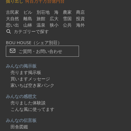
掘り出し
何百万
千万台
億円台
古民家
ビル
別荘地
海
農家
商店
大自然
離島
旅館
広大
雪国
投資
思い出
山林
温泉
狭小
公共
海外
カテゴリーで探す
BOU HOUSE（シェア別荘）
ご質問・お問い合わせ
みんなの掲示板
売ります掲示板
買いますメッセージ
家いちば空き家バンク
みんなの感想文
売りました体験談
こんな風に使ってます
みんなの伝言板
田舎図鑑