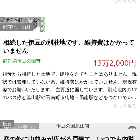
もっと見る
別荘管理費：39,600円/年 名義変更をする際に管理会社に支払
う名義変更料：なし ライフライン：別荘地の基準に準ずる ※現
状有姿、および公簿売買でのお取引きとなります。 ※問い合わ
別荘地
山林
13956
58
せ多数あるいは取引条件等により、上記と実際の取引価格とが
異なる価格にて商談合意される場合もあります。
相続した伊豆の別荘地です、維持費はかかって
いません
静岡県伊豆の国市
13万2,000円
祖母から相続した土地で、建物をたてたことはありません。現
状では管理していない為、維持費はかかっていません。現況有
姿でお願いいたします。 主要道に面しています。別荘地内の17
のバス停と韮山駅や函南町市街地・函南駅などをつないでいる
「タウンバス」が利用できます。(詳細は管理組合にお問い合わ
もっと見る
せ下さい) 光回線導入済みです。管理センターが近くて便利で
す。敷地からの眺望はありません。 【物件概要】※土地のみ 場
投資
5039
35
所：静岡県伊豆の国市奈古谷 土地：116㎡ 建物：なし 構造：
現況：山林 希望価格：13.2万円 ※現状有姿、および公簿売買で
窓の外に山並みが広がる戸建て、いつでも内覧