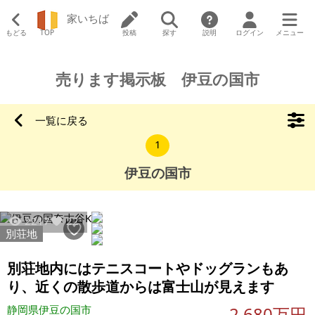
家いちば
もどる
TOP
投稿
探す
説明
ログイン
メニュー
売ります掲示板 伊豆の国市
一覧に戻る
1
伊豆の国市
2217
22
別荘地
別荘地内にはテニスコートやドッグランもあ
り、近くの散歩道からは富士山が見えます
静岡県伊豆の国市
2,680万円