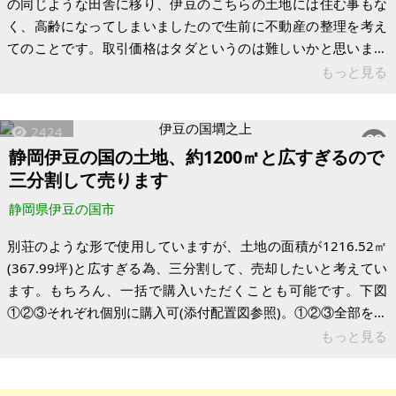
の同じような田舎に移り、伊豆のこちらの土地には住む事もな
く、高齢になってしまいましたので生前に不動産の整理を考え
てのことです。取引価格はタダというのは難しいかと思います
が、正直言っていくらでも相談になります。お引き渡しの時期
もっと見る
はいつでも可能です。 自然豊かな環境で、休日やリタイアメン
トの方などの老後をのんびり過ごすのには良いところです。宅
2424
地内には温泉が引ける権利も付いています。南側には小川も流
静岡伊豆の国の土地、約1200㎡と広すぎるので
れていて、それが叔父も気に入って購入したようです。デメリ
三分割して売ります
ットは道路から南傾斜で落ちており、傾斜を利用しての建築に
なるため、建築費は掛かる可能性があり
静岡県伊豆の国市
別荘のような形で使用していますが、土地の面積が1216.52㎡
(367.99坪)と広すぎる為、三分割して、売却したいと考えてい
ます。もちろん、一括で購入いただくことも可能です。下図
①②③それぞれ個別に購入可(添付配置図参照)。①②③全部を又
は①②を一括にて購入される場合は、価格面を含め別途相談に
もっと見る
乗ります。③は賃貸も相談可です。（青線が分筆予定線） 配
置図 場所は閑静な住宅地で、伊豆長岡温泉街が近くです。伊