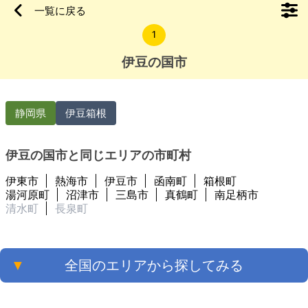
豆長岡駅まで徒歩2０分、スーパー(マックスバリュー伊豆長岡
一覧に戻る
店)まで徒歩１３分、小学校まで徒歩１８分です。近くに中小リ
1
ハビリ型病院が多数ありますので、リハビリ目的にて長期的に
居住
伊豆の国市
静岡県
伊豆箱根
伊豆の国市と同じエリアの市町村
伊東市
熱海市
伊豆市
函南町
箱根町
湯河原町
沼津市
三島市
真鶴町
南足柄市
清水町
長泉町
▼
全国のエリアから探してみる