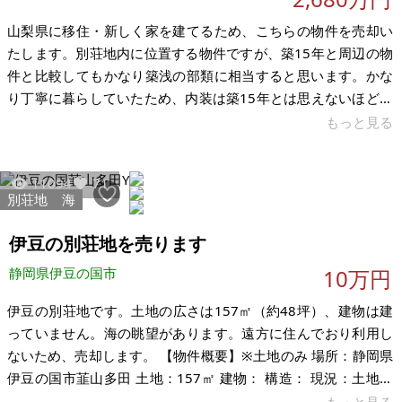
山梨県に移住・新しく家を建てるため、こちらの物件を売却い
たします。別荘地内に位置する物件ですが、築15年と周辺の物
件と比較してもかなり築浅の部類に相当すると思います。かな
り丁寧に暮らしていたため、内装は築15年とは思えないほど非
常に綺麗です。 2022年5月に一度リフォームを済ましており、
もっと見る
外壁塗装・シーリング打ち替え・シロアリ防蟻処理を施してあ
ります。2024年11月にエコキュートを新しく交換しました。可
11094
71
能であれば今年中にお渡しできればと考えています。別荘地の
別荘地
海
ため非常に静かな環境です。 現在居住中のため、逐次清掃等し
て綺麗に保てている状態です。オール電化物件です。ウォーク
伊豆の別荘地を売ります
インクローゼットが
静岡県伊豆の国市
10万円
伊豆の別荘地です。土地の広さは157㎡（約48坪）、建物は建
っていません。海の眺望があります。遠方に住んでおり利用し
ないため、売却します。 【物件概要】※土地のみ 場所：静岡県
伊豆の国市韮山多田 土地：157㎡ 建物： 構造： 現況：土地の
み 希望価格：10万円 現在の価格で固定資産税かかりません。