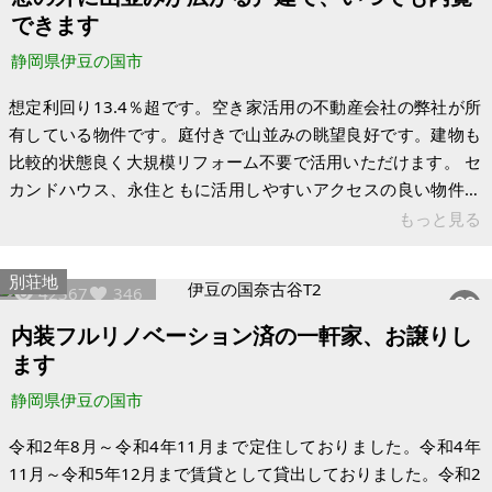
のお取引きとなります。 ※別荘地につき月々の管理費等と売買
できます
に
静岡県伊豆の国市
想定利回り13.4％超です。空き家活用の不動産会社の弊社が所
有している物件です。庭付きで山並みの眺望良好です。建物も
比較的状態良く大規模リフォーム不要で活用いただけます。 セ
カンドハウス、永住ともに活用しやすいアクセスの良い物件で
す。適度に自然を感じる眺望もあり雰囲気の良いお家です。ク
もっと見る
リーニングまで完了しておりいつでも内覧可能です。即時引き
渡し可能です。駐車場は1台分あります。 【物件概要】※古屋
別荘地
42367
346
付土地 場所：静岡県伊豆の国市北江間 土地：209.61 建物：
81.97 構造：木造2階建 現況：空室 想定年間賃料収入：66万円
内装フルリノベーション済の一軒家、お譲りし
想定月間賃料収入：5.5万円 ※現状有姿、および公簿売買で
ます
静岡県伊豆の国市
令和2年8月～令和4年11月まで定住しておりました。令和4年
11月～令和5年12月まで賃貸として貸出しておりました。令和2