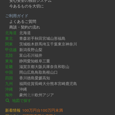
安心安全の独自システム
今あるものを大切に
ご利用ガイド
よくあるご質問
商談・契約の流れ
北海道
北海道
東北
青森
岩手
秋田
宮城
山形
福島
関東
茨城
栃木
群馬
埼玉
千葉
東京
神奈川
甲信越
新潟
長野
山梨
北陸
富山
石川
福井
東海
静岡
愛知
岐阜
三重
近畿
滋賀
京都
大阪
兵庫
奈良
和歌山
中国
岡山
広島
鳥取
島根
山口
四国
香川
徳島
愛媛
高知
九州
福岡
佐賀
長崎
大分
熊本
宮崎
鹿児島
沖縄
沖縄
海外
豪州
北米
欧州
アジア
地図で探す
新着情報
100万円台
100万円未満