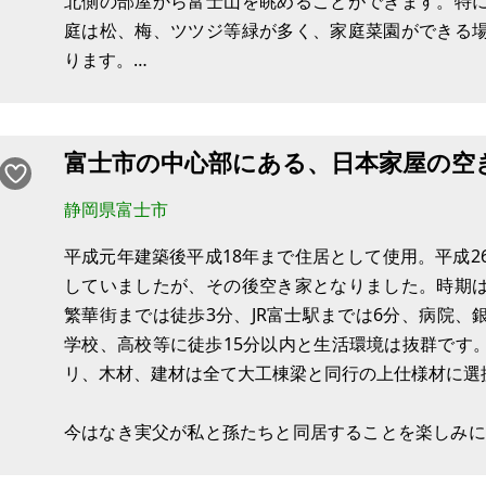
北側の部屋から富士山を眺めることができます。特
庭は松、梅、ツツジ等緑が多く、家庭菜園ができる
ります。
生活の利便性も良く、徒歩3分に24時間のスーパー
す。東名富士インターチェンジへのアクセスも良好で
富士市の中心部にある、日本家屋の空
駐車場は屋根付
静岡県富士市
平成元年建築後平成18年まで住居として使用。平成2
していましたが、その後空き家となりました。時期
繁華街までは徒歩3分、JR富士駅までは6分、病院
学校、高校等に徒歩15分以内と生活環境は抜群です
リ、木材、建材は全て大工棟梁と同行の上仕様材に選
今はなき実父が私と孫たちと同居することを楽しみに
したが私は事業の関係で実家を離れ別に新築してしま