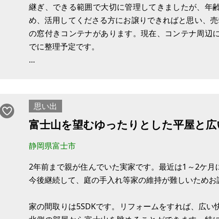
継ぎ、できる範囲で大切に管理してきましたが、年
め、活用してくださる方にお譲りできればと思い、売
の窓付きコンテナがあります。現在、コンテナ周辺
でに整理予定です。
第二東名インターから車で約7分、前面道路は幅員約
が、キャンプや家庭菜園、趣味の拠点としてご活用い
思い出
富士山を望むゆったりとした平屋と広
静岡県富士市
2年前まで親が住んでいた実家です。最近は1～2ケ
今後継続して、庭の手入れ等家の維持が難しいためお
家の間取りは5SDKです。リフォームをすれば、広