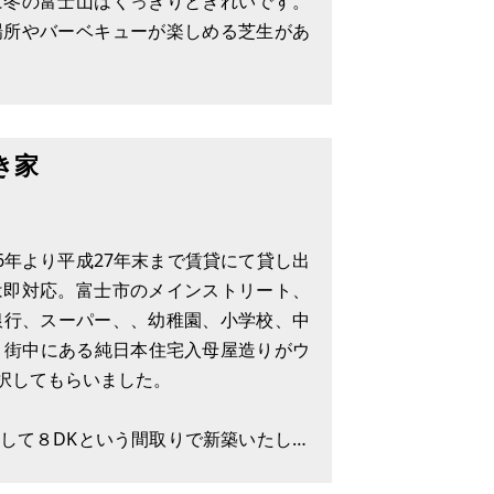
に冬の富士山はくっきりときれいです。
場所やバーベキューが楽しめる芝生があ
があり、ドンキホーテストアも徒歩圏で
、通勤やお出かけの際にも便利です。
き家
6年より平成27年末まで賃貸にて貸し出
は即対応。富士市のメインストリート、
、銀行、スーパー、、幼稚園、小学校、中
。街中にある純日本住宅入母屋造りがウ
択してもらいました。
して８DKという間取りで新築いたしま
い私の息子2人も東京に居を構えてしま