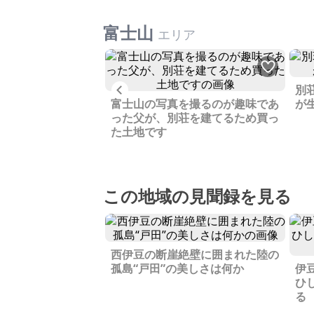
富士山
エリア
Previous
別
の前にある明治時代
富士山の写真を撮るのが趣味であ
が
かなりの修繕が必要
った父が、別荘を建てるため買っ
た土地です
この地域の見聞録を見る
西伊豆の断崖絶壁に囲まれた陸の
孤島“戸田”の美しさは何か
伊
ひ
る