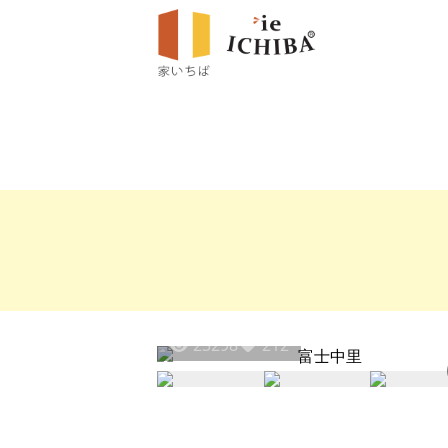
23298
212