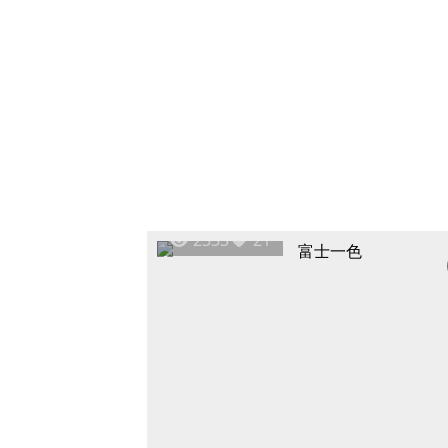
2333
21