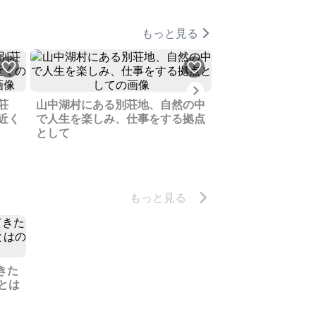
もっと見る
Next
静岡県富士宮市の
荘
山中湖村にある別荘地、自然の中
土地をお譲りしま
近く
で人生を楽しみ、仕事をする拠点
として
もっと見る
きた
とは