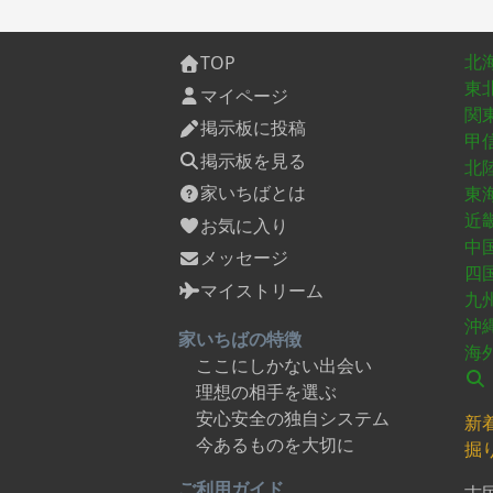
北
TOP
東
マイページ
関
掲示板に投稿
甲
掲示板を見る
北
家いちばとは
東
近
お気に入り
中
メッセージ
四
マイストリーム
九
沖
家いちばの特徴
海
ここにしかない出会い
理想の相手を選ぶ
安心安全の独自システム
新
今あるものを大切に
掘
ご利用ガイド