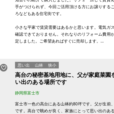
手がつけられず、今回ご活用頂ける方にお譲りする
ろなどもある住宅街です。
小さな平家で賃貸需要はあるかと思います。電気ガ
確認できておりません。それなりのリフォーム費用
定しました。ご希望あればすぐに売却します。
【物件概要】※古屋付土地
場所：静岡県富士市中里
思い出
山林
狭小
土地：
高台の秘密基地用地に、父が家庭菜園
建物：未登記
い出のある場所です
構造：未登記
現況：空家
静岡県富士市
希望価格：90万円
富士市一色の高台にある山林約80坪です。父が生前
※現状有姿、および公簿売買でのお取引きとなります
です。高台で眺めが良く、家族にとって思い出のあ