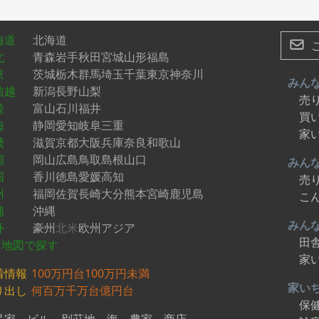
海道
北海道
北
青森
岩手
秋田
宮城
山形
福島
東
茨城
栃木
群馬
埼玉
千葉
東京
神奈川
みん
信越
新潟
長野
山梨
売
陸
富山
石川
福井
買
海
静岡
愛知
岐阜
三重
家
畿
滋賀
京都
大阪
兵庫
奈良
和歌山
国
岡山
広島
鳥取
島根
山口
みん
国
香川
徳島
愛媛
高知
売
州
福岡
佐賀
長崎
大分
熊本
宮崎
鹿児島
こ
縄
沖縄
みん
外
豪州
北米
欧州
アジア
田
地図で探す
家
着情報
100万円台
100万円未満
家い
り出し
何百万
千万台
億円台
保