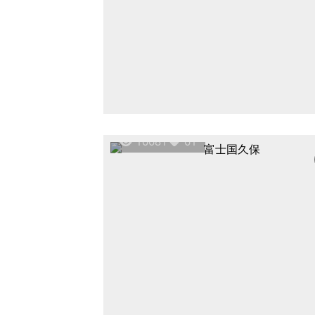
16681
61