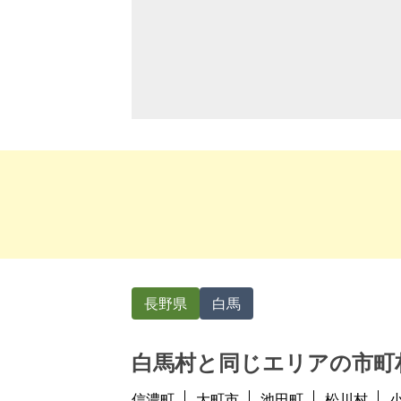
長野県
白馬
白馬村と同じエリアの市町
信濃町
大町市
池田町
松川村