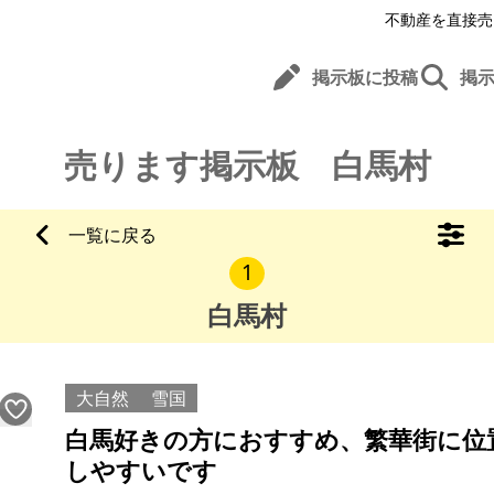
不動産を直接売
掲示板に投稿
掲
売ります掲示板 白馬村
一覧に戻る
1
白馬村
大自然
雪国
白馬好きの方におすすめ、繁華街に位
しやすいです