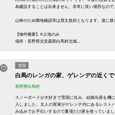
※現状有姿、および公簿売買でのお取引きとなります
為建設することは出来ません。非常に良い場所なので
山林のため隣地確認等は買主負担となります。道に接
【物件概要】※土地のみ
場所：長野県北安曇郡白馬村北城
土地：684㎡
建物：
構造：
雪国
現況：山林
白馬のレンガの家、ゲレンデの近くで
長野県白馬村
スノーボードが大好きで雪国に住み、結婚出産を機に
入しました。主人の実家がゲレンデ内にあるレスト
み込みでお手伝いするので夏場だけ家を使っていまし