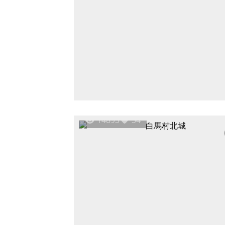
14893
34