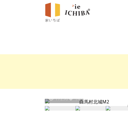
17298
14