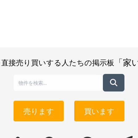
「家
を直接売り買いする人たちの掲示板
売ります
買います