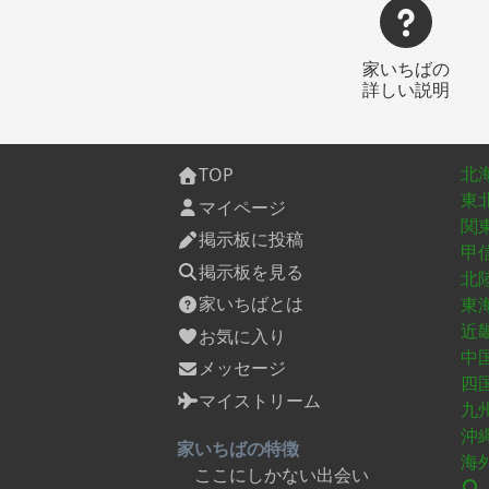
家いちばの
詳しい説明
北
TOP
東
マイページ
関
掲示板に投稿
甲
掲示板を見る
北
家いちばとは
東
近
お気に入り
中
メッセージ
四
マイストリーム
九
沖
家いちばの特徴
海
ここにしかない出会い