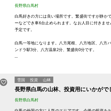
長野県白馬村
白馬好きの方には良い場所です。繁盛街ですが静か
ーなどでき車6台止められます。なお人目に付きませ
予定です。
白馬一等地になります。八方尾根、八方地区、八方バ
ンドラ駅3分、八方温泉2分、繁盛街0分です。
【物件概要】※古屋付土地
場所：長野県北安曇郡白馬村
土地：70坪
雪国
投資
山林
建物：
長野県白馬の山林、投資用にいかがで
構造：木造
現況：外壁傷みありその他問題なし
長野県白馬村
希望価格：1億円
白馬の外国の方に人気のエリアです。今後の投資を