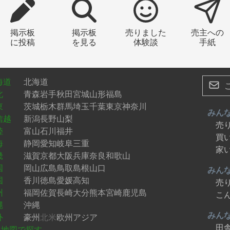
掲示板
掲示板
売りました
売主への
に投稿
を見る
体験談
手紙
海道
北海道
北
青森
岩手
秋田
宮城
山形
福島
東
茨城
栃木
群馬
埼玉
千葉
東京
神奈川
みん
信越
新潟
長野
山梨
売
陸
富山
石川
福井
買
海
静岡
愛知
岐阜
三重
家
畿
滋賀
京都
大阪
兵庫
奈良
和歌山
国
岡山
広島
鳥取
島根
山口
みん
国
香川
徳島
愛媛
高知
売
州
福岡
佐賀
長崎
大分
熊本
宮崎
鹿児島
こ
縄
沖縄
みん
外
豪州
北米
欧州
アジア
田
地図で探す