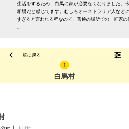
生活をするため、白馬に家が必要なくなりました。
相場だと感じてます。むしろオーストラリア人など
すぎると言われる程なので、普通の場所での一軒家の
とても良いレンガを使っていて冬は葉が落ち、日当
ありとても暖かく薪ス
一覧に戻る
1
白馬村
村
小谷村
小川村