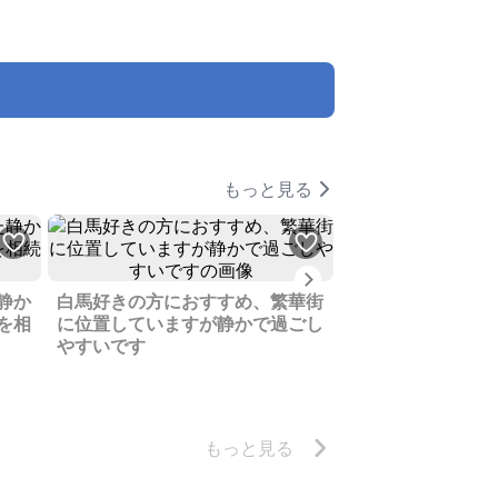
もっと見る
Next
静か
白馬好きの方におすすめ、繁華街
家族のレジャー拠
を相
に位置していますが静かで過ごし
でいた野尻湖高原
やすいです
マンションです
もっと見る