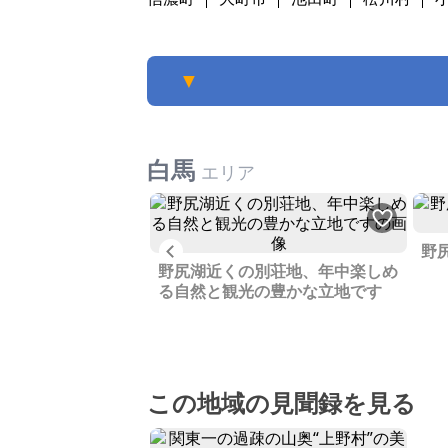
▼
白馬
エリア
Previous
野
ー拠点として楽しん
野尻湖近くの別荘地、年中楽しめ
高原にあるリゾート
る自然と観光の豊かな立地です
す
この地域の見聞録を見る