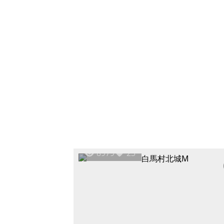
8979
23