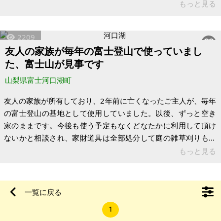
山梨県南都留郡富士河口湖町富士ヶ嶺 土地：881㎡ 建物：なし
もっと見る
構造： 現況：笹、針葉樹、落ち葉等 設備状況：東京電力、専用
水道、NTT回線即利用可 管理費：現在は、土地だけなので、毎
2209
年1回45,200円 管理基金：100,000円。(契約をした時に1回だ
友人の家族が毎年の富士登山で使っていまし
け必要です) ※別荘地につき月々の管理費等と売買に際して別途
た、富士山が見事です
名義変更料等がかかる場合があります。
山梨県富士河口湖町
友人の家族が所有しており、2年前に亡くなったご主人が、毎年
の富士登山の基地として使用していました。以後、ずっと空き
家のままです。今後も使う予定もなくどなたかに利用して頂け
ないかと相談され、家財道具は全部処分して庭の雑草刈りも終
わりました。 庭からは左右の稜線一杯迄、富士山が見事に見え
もっと見る
ます。現地をご覧になって頂きご相談したいと思っています。
富士急河口湖駅、河口湖畔迄歩いても10分です。富士急ハイラ
ンド迄は車で7～8分。 建物は平屋の1DKですが内外とも比較的
一覧に戻る
綺麗です。 【物件概要】※古屋付土地（現状引渡し）となりま
1
す 場所:山梨県富士河口湖町 土地:95坪 建物:12坪 構造:木造平屋