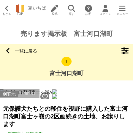
家いちば
もどる
TOP
投稿
探す
説明
ログイン
メニュー
売ります掲示板 富士河口湖町
一覧に戻る
1
富士河口湖町
12397
31
別荘地
元保護犬たちとの移住を視野に購入した富士河
口湖町富士ヶ嶺の2区画続きの土地、お譲りし
ます