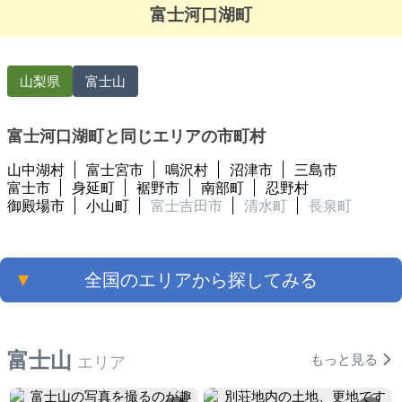
現
富士河口湖町
山梨県
富士山
富士河口湖町と同じエリアの市町村
山中湖村
富士宮市
鳴沢村
沼津市
三島市
富士市
身延町
裾野市
南部町
忍野村
御殿場市
小山町
富士吉田市
清水町
長泉町
▼
全国のエリアから探してみる
富士山
もっと見る
エリア