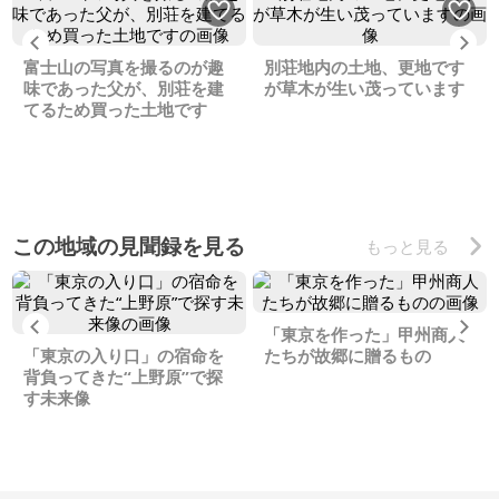
Previous
Ne
富士山の写真を撮るのが趣
別荘地内の土地、更地です
味であった父が、別荘を建
が草木が生い茂っています
てるため買った土地です
この地域の見聞録を見る
もっと見る
Previous
Ne
「東京を作った」甲州商人
「東京の入り口」の宿命を
たちが故郷に贈るもの
背負ってきた“上野原”で探
す未来像