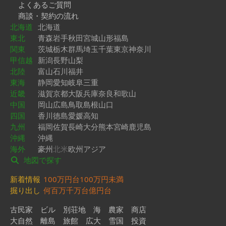
よくあるご質問
商談・契約の流れ
北海道
北海道
東北
青森
岩手
秋田
宮城
山形
福島
関東
茨城
栃木
群馬
埼玉
千葉
東京
神奈川
甲信越
新潟
長野
山梨
北陸
富山
石川
福井
東海
静岡
愛知
岐阜
三重
近畿
滋賀
京都
大阪
兵庫
奈良
和歌山
中国
岡山
広島
鳥取
島根
山口
四国
香川
徳島
愛媛
高知
九州
福岡
佐賀
長崎
大分
熊本
宮崎
鹿児島
沖縄
沖縄
海外
豪州
北米
欧州
アジア
地図で探す
新着情報
100万円台
100万円未満
掘り出し
何百万
千万台
億円台
古民家
ビル
別荘地
海
農家
商店
大自然
離島
旅館
広大
雪国
投資