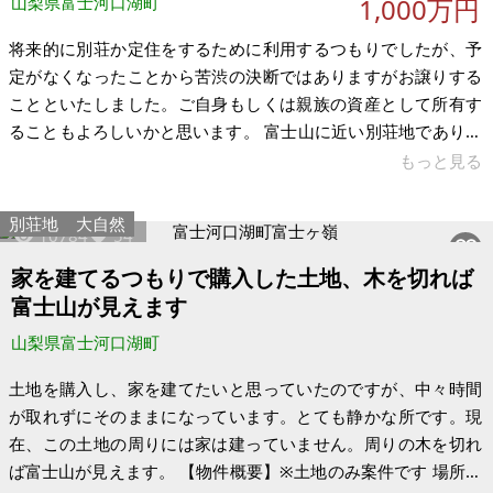
山梨県富士河口湖町
1,000万円
将来的に別荘か定住をするために利用するつもりでしたが、予
定がなくなったことから苦渋の決断ではありますがお譲りする
ことといたしました。ご自身もしくは親族の資産として所有す
ることもよろしいかと思います。 富士山に近い別荘地であり周
囲に建物が少なくプライベート感が感じられ、2区画地続きで南
もっと見る
道路のため使い勝手が良いかと思います。 希望といたしまして
は、別荘もしくは定住として利用いただける方にお譲りできれ
別荘地
大自然
10784
54
ば幸いです。※民泊利用は不可、比較的近い距離にドッグラン
がある公園がございますので、犬と滞在したり暮らしたりする
家を建てるつもりで購入した土地、木を切れば
にもよろしいかと思います。 中央自動車道「河口湖IC」から車
富士山が見えます
で約25分、道の駅 朝霧
山梨県富士河口湖町
土地を購入し、家を建てたいと思っていたのですが、中々時間
が取れずにそのままになっています。とても静かな所です。現
在、この土地の周りには家は建っていません。周りの木を切れ
ば富士山が見えます。 【物件概要】※土地のみ案件です 場所：