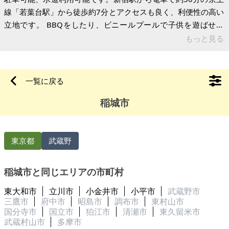
線「若葉台駅」から徒歩約7分とアクセスも良く、利便性の高い
立地です。 BBQをしたり、ビニールプールで子供を遊ばせた
り、車を駐車して車中泊や仕事場として利用していました。ま
もっと見る
た、水道が井戸水のため年間を通して温度が一定で、テントサ
ウナと水風呂を楽しんだりしました。家族で遊んだり、人に貸
しても面白い使い方ができるワクワクする物件です。仕事が忙
一覧に戻る
しく最近はなかなか遊びに行く時間が取れず売却することにし
稲城市
ました。 周辺施設としては、ローソン（コンビニ徒歩約5
分）、ユニディ（ホームセンター徒
東京都
武蔵野
稲城市と同じエリアの市町村
東大和市
立川市
小金井市
小平市
武蔵野市
三鷹市
府中市
昭島市
調布市
東村山市
国分寺市
国立市
狛江市
清瀬市
東久留米市
武蔵村山市
多摩市