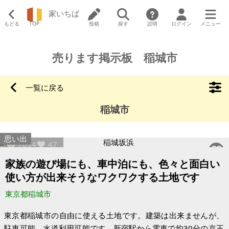
家いちば
もどる
TOP
投稿
探す
説明
ログイン
メニュー
売ります掲示板 稲城市
一覧に戻る
稲城市
思い出
7694
47
家族の遊び場にも、車中泊にも、色々と面白い
使い方が出来そうなワクワクする土地です
東京都稲城市
東京都稲城市の自由に使える土地です。建築は出来ませんが、
駐車可能、水道利用可能です。新宿駅から電車で約30分の京王