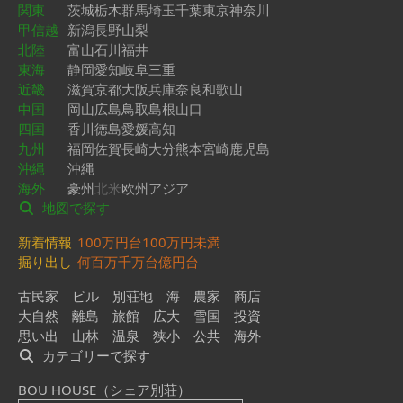
関東
茨城
栃木
群馬
埼玉
千葉
東京
神奈川
甲信越
新潟
長野
山梨
北陸
富山
石川
福井
東海
静岡
愛知
岐阜
三重
近畿
滋賀
京都
大阪
兵庫
奈良
和歌山
中国
岡山
広島
鳥取
島根
山口
四国
香川
徳島
愛媛
高知
九州
福岡
佐賀
長崎
大分
熊本
宮崎
鹿児島
沖縄
沖縄
海外
豪州
北米
欧州
アジア
地図で探す
新着情報
100万円台
100万円未満
掘り出し
何百万
千万台
億円台
古民家
ビル
別荘地
海
農家
商店
大自然
離島
旅館
広大
雪国
投資
思い出
山林
温泉
狭小
公共
海外
カテゴリーで探す
BOU HOUSE（シェア別荘）