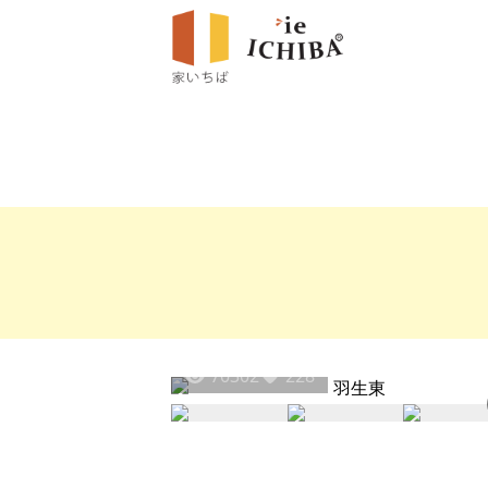
70302
228