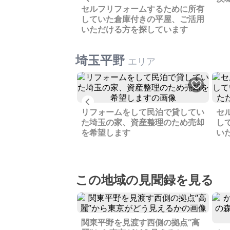
て取得した広い土
セルフリフォームするために所有
により分譲してお譲
していた倉庫付きの平屋、ご活用
いただける方を探しています
埼玉平野
エリア
Previous
却検討中、現状のま
リフォームをして民泊で貸してい
セ
引きの相談可能です
た埼玉の家、資産整理のため売却
し
を希望します
い
この地域の見聞録を見る
関東平野を見渡す西側の拠点“高