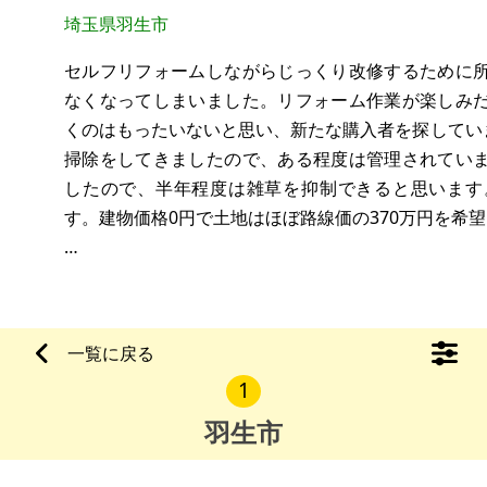
埼玉県羽生市
セルフリフォームしながらじっくり改修するために
なくなってしまいました。リフォーム作業が楽しみ
くのはもったいないと思い、新たな購入者を探していま
掃除をしてきましたので、ある程度は管理されてい
したので、半年程度は雑草を抑制できると思います
す。建物価格0円で土地はほぼ路線価の370万円を希
即売買可能です。路地状敷地で接道が2.0～2.2mで
い軽自動車しか駐車できません
一覧に戻る
1
羽生市