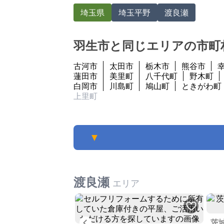
埼玉県
埼玉平野
渡良瀬
羽生市と同じエリアの市町
古河市
太田市
栃木市
熊谷市
蓮田市
美里町
八千代町
野木町
白岡市
川島町
鳩山町
ときがわ町
上里町
▼
渡良瀬
エリア
Previous
茨