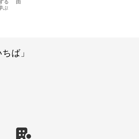
する
由
学ぶ
いちば」