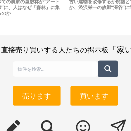
つての農家の屋敷林が“アート
古い建物を改修するか廃墟と
森”に、人はなぜ「森林」に集
か、渋沢栄一の故郷“深谷”に
るのか
「家
を直接売り買いする人たちの掲示板
売ります
買います