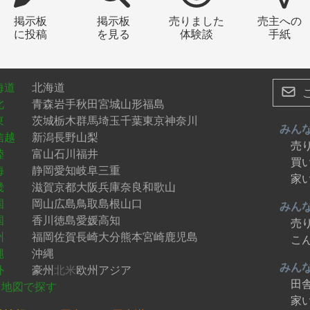
掲示板
掲示板
売りました
売主への
に投稿
を見る
体験談
手紙
海道
北海道
北
青森
岩手
秋田
宮城
山形
福島
東
茨城
栃木
群馬
埼玉
千葉
東京
神奈川
みん
信越
新潟
長野
山梨
売
陸
富山
石川
福井
買
海
静岡
愛知
岐阜
三重
家
畿
滋賀
京都
大阪
兵庫
奈良
和歌山
国
岡山
広島
鳥取
島根
山口
みん
国
香川
徳島
愛媛
高知
売
州
福岡
佐賀
長崎
大分
熊本
宮崎
鹿児島
こ
縄
沖縄
みん
外
豪州
北米
欧州
アジア
田
地図で探す
家