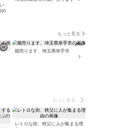
い
のご利用にいかが
狭め
もっと見る
畑売ります、埼玉県幸手市
Next
転職したので熊谷
放します、眺めが
えます
もっと見る
レトロな街、秩父に人が集まる理