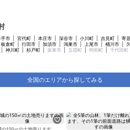
村
幸手市
宮代町
本庄市
深谷市
小川町
吉見町
寄
板倉町
行田市
加須市
鴻巣市
上尾市
桶川市
神川町
杉戸町
坂東市
五霞町
明和町
千代田町
全国のエリアから探してみる
城の150㎡の土地売ります