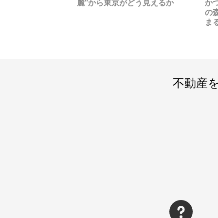
麗”から東京がどう見えるか
か
の
ま
不動産