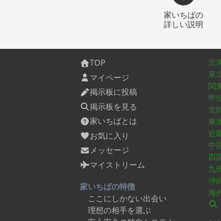
家いちばの
詳しい説明
北
TOP
東
マイページ
関
掲示板に投稿
甲
掲示板を見る
北
家いちばとは
東
近
お気に入り
中
メッセージ
四
マイストリーム
九
沖
家いちばの特徴
海
ここにしかない出会い
理想の相手を選ぶ