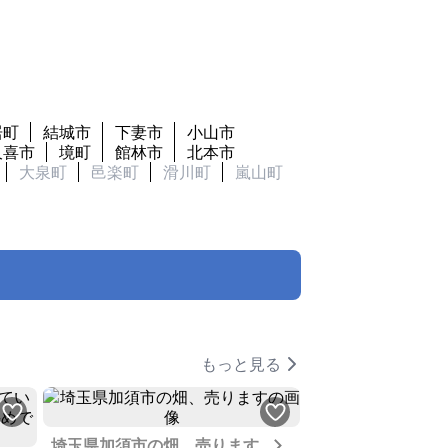
居町
結城市
下妻市
小山市
久喜市
境町
館林市
北本市
大泉町
邑楽町
滑川町
嵐山町
もっと見る
Next
埼玉県加須市の畑、売ります
ガーデニングやリ