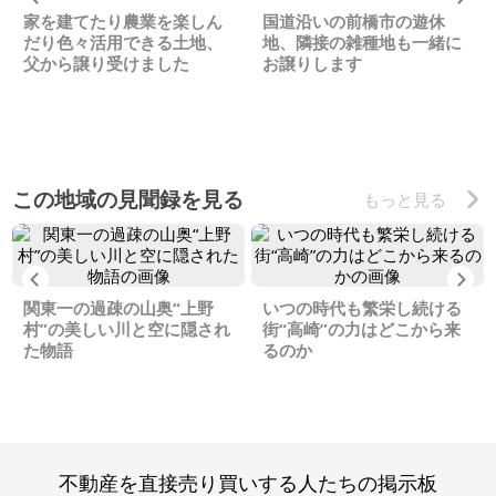
家を建てたり農業を楽しん
国道沿いの前橋市の遊休
だり色々活用できる土地、
地、隣接の雑種地も一緒に
父から譲り受けました
お譲りします
この地域の見聞録を見る
もっと見る
Previous
Ne
関東一の過疎の山奥“上野
いつの時代も繁栄し続ける
村”の美しい川と空に隠され
街“高崎”の力はどこから来
た物語
るのか
不動産を直接売り買いする人たちの掲示板