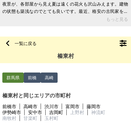
夜景が、各部屋から見え夏は遠くの花火も沢山みえます。建物
の状態も築浅なのでとても良いです。最近、格安の古民家を購
入し、息子と全て二人でリノベーションして新しい所で住みた
もっと見る
いと計画しているので手放すことにしました。引渡し時期は早
めを希望しています。 【物件概要】※古屋付土地（現状渡し）
となります 場所:群馬県北群馬郡榛東村 土地:86坪 建物:41坪 構
一覧に戻る
造: 現況:
榛東村
群馬県
前橋
高崎
榛東村と同じエリアの市町村
前橋市
高崎市
渋川市
富岡市
藤岡市
伊勢崎市
安中市
吉岡町
上野村
神流町
南牧村
甘楽町
玉村町