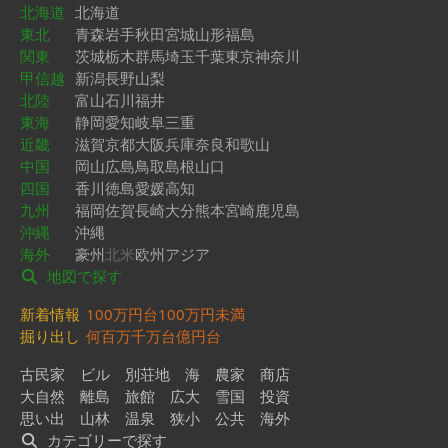
北海道
北海道
東北
青森
岩手
秋田
宮城
山形
福島
関東
茨城
栃木
群馬
埼玉
千葉
東京
神奈川
甲信越
新潟
長野
山梨
北陸
富山
石川
福井
東海
静岡
愛知
岐阜
三重
近畿
滋賀
京都
大阪
兵庫
奈良
和歌山
中国
岡山
広島
鳥取
島根
山口
四国
香川
徳島
愛媛
高知
九州
福岡
佐賀
長崎
大分
熊本
宮崎
鹿児島
沖縄
沖縄
海外
豪州
北米
欧州
アジア
地図で探す
新着情報
100万円台
100万円未満
掘り出し
何百万
千万台
億円台
古民家
ビル
別荘地
海
農家
商店
大自然
離島
旅館
広大
雪国
投資
思い出
山林
温泉
狭小
公共
海外
カテゴリーで探す