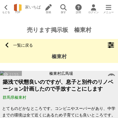
家いちば
もどる
TOP
投稿
探す
説明
ログイン
メニュー
売ります掲示板 榛東村
一覧に戻る
榛東村
2155
築浅で状態良いのですが、息子と別件のリノベ
ーション計画したので手放すことにします
群馬県榛東村
とてものどかなところです。コンビニやスーパーがあり、中学
までの環境は全て近くにあるため子育てにも良いところです。