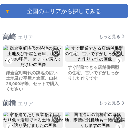
▼
全国のエリアから探してみる
高崎
もっと見る
エリア
Previous
Ne
すぐ開業できる店舗併用型
鎌倉室町時代の跡地の広い
の住宅、古いですがしっか
土地及び平屋と倉庫、山林
りした作りです
26,000坪等、セットで購入
ください
前橋
もっと見る
エリア
Previous
Ne