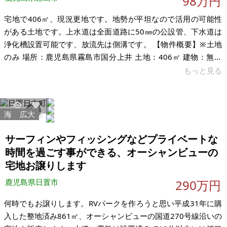
98万円
宅地で406㎡、現況更地です。地勢が平坦なので活用の可能性
がある土地です。上水道は全面道路に50㎜の公設管、下水道は
浄化槽設置可能です、放流先は側溝です。 【物件概要】※土地
のみ 場所：鹿児島県霧島市国分上井 土地：406㎡ 建物：無し
構造：無し 現況：更地 希望価格：98万円（税込） ※現状有
もっと見る
姿、および公簿売買でのお取引きとなります。
海
広大
25199
113
サーフィンやフィッシングなどプライベートな
時間を過ごす事ができる、オーシャンビューの
宅地お譲りします
鹿児島県日置市
290万円
何時でもお譲りします。RVパークを作ろうと思い平成31年に購
入した整地済み861㎡、オーシャンビューの国道270号線沿いの