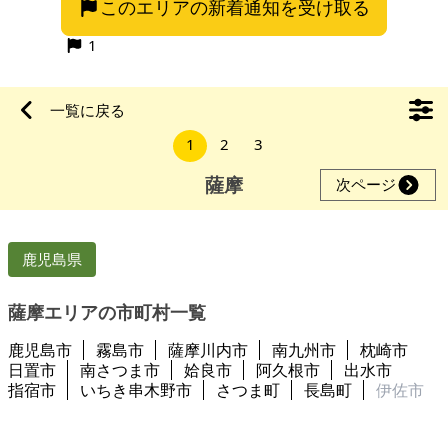
このエリアの新着通知を受け取る
いです。 【物件概要】※土地のみ 場所：鹿児島県薩摩川内市鹿
島町 土地：417.72㎡ 建物： 構造： 現況：更地 希望価格：30
1
万円
一覧に戻る
1
2
3
薩摩
次ページ
鹿児島県
薩摩エリアの市町村一覧
鹿児島市
霧島市
薩摩川内市
南九州市
枕崎市
日置市
南さつま市
姶良市
阿久根市
出水市
指宿市
いちき串木野市
さつま町
長島町
伊佐市