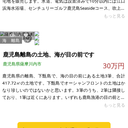
宅地を販売します。水道、電気は設置済みで10分以内には江口
浜海水浴場、センチュリーゴルフ鹿児島Seasideコース、吹上浜
まで歩いて2-3分でサーフィンやフィッシング、ボートライドな
もっと見る
どプライベートな時間を過ごす事ができる場所です。ネガティ
ブな所は南側に高さ7-8メートルの丘がある所です。今は雑草が
生えています。 【物件概要】※土地のみ案件です 場所:鹿児島県
海
離島
17465
95
日置市日吉町日置 土地:861㎡ 宅地 建物:なし 現況:整地済 希望
価格:290万円 ・前面道路 270号線 約
鹿児島離島の土地、海が目の前です
鹿児島県薩摩川内市
30万円
鹿児島県の離島、下甑島で、海の目の前にある土地3筆、合計
417.72㎡の土地です。下甑島でオーシャンフロントの土地はか
なり珍しいのではないかと思います。3筆のうち、2筆は隣接し
ており、1筆は近くにあります。いずれも鹿島漁港の目の前とな
ります。現状は更地となっています。インフラ関係は不明で
もっと見る
す。土地を有効利用いただける方にお売りできればと思ってお
ります。 売買時期などの条件は特にありません。下甑島の海の
目の前でにある土地で希少性が高いかと思います。漁港にも近