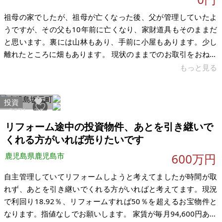
祖母の家でしたが、祖母が亡くなった後、父が管理していたよ
うですが、その父も10年前に亡くなり、家財道具もそのままだ
と思います。裏には山林もあり、手前に小屋もあります。少し
離れたところに畑もあります。 現状のままでのお取引をおねが
いするので価格はお手続きに伴う費用と手数料だけです。数年
もっと見る
前に写真を撮ったあと手つかずでしたが、最近草刈りをしまし
た。数年が過ぎ、小屋が半壊していました。家もそろそろ危な
投資
いかもしれず、おそらく住めないと思います。現状のままのお
2671
24
とり引きおねがいします。 【物件概要】※古屋付土地 場所：鹿
リフォーム途中の投資物件、あとを引き継いで
児島県霧島市国分清水 土地：①宅地250㎡ ②山林619㎡ ③
くれる方がいれば売りたいです
畑507㎡ ④畑661
鹿児島県鹿児島市
600万円
自主管理していてリフォームしようと考えてましたが時間が取
れず、あとを引き継いでくれる方がいればと考えてます。現況
で利回り18.92％、リフォームすれば50％を超えるお宝物件と
なります。指値なしでお願いします。 家賃が毎月94,600円あり