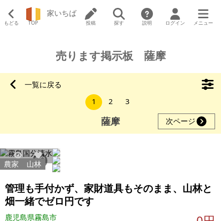
家いちば
もどる
TOP
投稿
探す
説明
ログイン
メニュー
売ります掲示板 薩摩
一覧に戻る
1
2
3
薩摩
次ページ
農家
山林
9705
55
管理も手付かず、家財道具もそのまま、山林と
畑一緒でゼロ円です
鹿児島県霧島市
0円