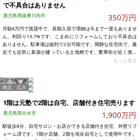
部に鹿児島県による地上権が設定されているため、その土地に
で不具合はありません
構造物を設置する場合は協議が必要に
鹿児島県薩摩川内市
350万円
月額4万円で賃貸中で、長期入居で滞納は今まで一度もありませ
ん。利回り13.7%です。こまめにリフォームしており不具合は
ありません。駐車場は縦列で2台可能です。閑静な住宅街で、最
近でも近所に新築が建っている土地柄です。繁華街が近く便利
です。築43年です。 【物件概要】※古屋付土地 場所：鹿児島県
もっと見る
薩摩川内市中郷 土地：185.86㎡ 建物：198.59㎡ 構造：木造瓦
葺2階建 現況：賃貸中 希望価格：350万円 ※現状有姿、および
公簿売買でのお取引きとなります。
商店
広大
3092
12
1階は元塾で2階は自宅、店舗付き住宅売ります
鹿児島県出水市
1,900万円
駅徒歩8分、自宅サロン・お店ができる店舗付き住宅、外壁リフ
ォーム済です。1階が店舗、2階を現在自宅として使用中です。