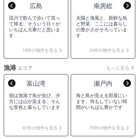
広島
南房総
Previous
Nex
流川で飲んで歩いて笑っ
太陽と海風と、新鮮な魚
て帰る、そういう日々が
と野菜、ここには暮らし
いちばん大事だと思いま
の豊かさがそろっていま
す
す
18件の物件を見る
24件の物件を見る
漁港
もっと見る
エリア
富山湾
瀬戸内
Previous
Nex
朝は漁港で魚が並び、夕
海と島が見える部屋にい
方には山が染まる、そん
ます、何もしていない時
な景色と暮らしています
間がいちばん豊かです
41件の物件を見る
75件の物件を見る