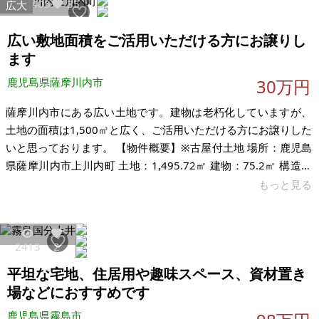
7405
35
広大
533.00㎡ 建物：なし 構造： 現況：草木繁茂 希望価格：60万円
（相談に応じます） ※現状有姿、および公簿売買でのお取引き
広い敷地面積をご活用いただける方にお譲りし
となります。
ます
鹿児島県薩摩川内市
30万円
薩摩川内市にある広い土地です。建物は老朽化していますが、
土地の面積は1,500㎡と広く、ご活用いただける方にお譲りした
いと思っております。 【物件概要】※古屋付土地 場所：鹿児島
県薩摩川内市上川内町 土地：1,495.72㎡ 建物：75.2㎡ 構造：
木造平屋 現況：空き家 希望価格：30万円（税込） 固定資産税
もっと見る
額：11,222円/年 ※現状有姿、および公簿売買でのお取引きと
なります。 ※問い合わせ多数あるいは取引条件等により、上記
と実際の取引価格とが異なる価格にて商談合意される場合もあ
2413
2
ります。 ※物件を安く購入しても、購入後の維持費（税金、修
平坦な宅地、住居用や趣味スペース、資材置き
繕費など）のほうが多くかかる場合もあります
場などにおすすめです
鹿児島県霧島市