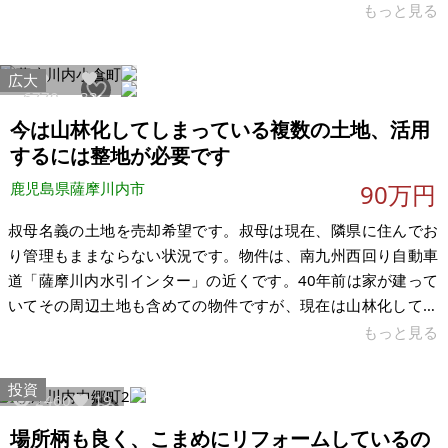
ます。10部屋中3部屋入居中で当分は退去の予定はありませ
もっと見る
ん。4部屋リフォーム途中で未使用のユニットバスが、4部屋に
設置済みです。要リフォーム物件です。 鹿児島市役所まで車で
広大
8分。周辺は最近も新築が建つような便利な地域で、閑静な住宅
6770
33
街です。駐車場は10台分あります。階段や屋根などリフォーム
今は山林化してしまっている複数の土地、活用
必要です。駐車場10台分あり、更地で1,500万円くらいの土地
するには整地が必要です
です。
鹿児島県薩摩川内市
90万円
叔母名義の土地を売却希望です。叔母は現在、隣県に住んでお
り管理もままならない状況です。物件は、南九州西回り自動車
道「薩摩川内水引インター」の近くです。40年前は家が建って
いてその周辺土地も含めての物件ですが、現在は山林化してお
ります。活用するためには伐採、伐根、整地が必要になりま
もっと見る
す。その費用も考えていてもらわなければなりません。 土地は
全部で11筆、一部農地が含まれますがすでに非農地証明を取得
投資
2460
19
済です。また、埋蔵物文化財包蔵地も一部含まれているので地
質を変更する場合は届け出が必要になります。また、土地の一
場所柄も良く、こまめにリフォームしているの