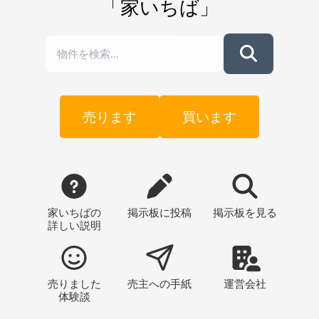
「家いちば」
売ります
買います
家いちばの
掲示板
に投稿
掲示板
を見る
詳しい説明
売りました
売主への
手紙
運営会社
体験談