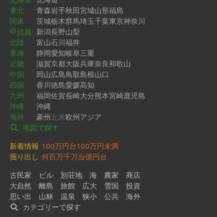
東北
青森
岩手
秋田
宮城
山形
福島
関東
茨城
栃木
群馬
埼玉
千葉
東京
神奈川
甲信越
新潟
長野
山梨
北陸
富山
石川
福井
東海
静岡
愛知
岐阜
三重
近畿
滋賀
京都
大阪
兵庫
奈良
和歌山
中国
岡山
広島
鳥取
島根
山口
四国
香川
徳島
愛媛
高知
九州
福岡
佐賀
長崎
大分
熊本
宮崎
鹿児島
沖縄
沖縄
海外
豪州
北米
欧州
アジア
地図で探す
新着情報
100万円台
100万円未満
掘り出し
何百万
千万台
億円台
古民家
ビル
別荘地
海
農家
商店
大自然
離島
旅館
広大
雪国
投資
思い出
山林
温泉
狭小
公共
海外
カテゴリーで探す