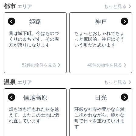
都市
もっと見る
エリア
姫路
神戸
Previous
Nex
昔は城下町、今はものづ
ちょっとおしゃれでちょ
くりのまちです、その両
っと庶民的、神戸はそう
方が誇りになります
いう町だと思います
52件の物件を見る
40件の物件を見る
温泉
もっと見る
エリア
信越高原
日光
Previous
Nex
畑も道も埋もれた冬を越
荘厳な社寺や豊かな自然
えて、またこの土地に惚
に抱かれながら、静かな
れ直しています
町で日々を重ねていけま
す