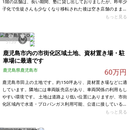
1階の店舗は、長い期間、塾に貸し出しておりましたが、昨年少
子化で生徒さんも少なくなり移転された後は空き店舗のままで
す。自宅も今後は他県へ転出予定ですので、1棟まるごとお譲り
もっと見る
できればと思います。ネイルサロンやエステ、教室、カフェ、
整体など“すぐに自宅でお店を始めたい方”に向いています。 建
物は築36年ですが、外壁はR5年9月にリフォーム済。198.34㎡
5139
5
の2階建てです。自宅サロンを始めたい方、家賃を抑えて開業し
鹿児島市内の市街化区域土地、資材置き場・駐
たい方、地方でゆったり仕事をしたい方、そんな方にぴったり
の物件です。引
車場に最適です
鹿児島県鹿児島市
60万円
鹿児島市田上の土地です。約150坪あり、資材置き場などに適
しています。隣地には車両販売店があり、車両関係の利用もし
やすい環境です。 土地は道路より低い位置にありますが、市街
化区域内で水道・プロパンガス利用可能、公道に接しているた
め住宅利用も可能です。境界未確定・現況渡しとなりますの
もっと見る
で、現地をご確認のうえご検討をよろしくお願いいたします。
【物件概要】※土地のみ 場所：鹿児島県鹿児島市田上 土地：