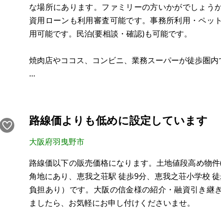
な場所にあります。ファミリーの方いかがでしょう
資用ローンも利用審査可能です。事務所利用・ペッ
用可能です。民泊(要相談・確認)も可能です。
焼肉店やココス、コンビニ、業務スーパーが徒歩圏内
・JR関西本線 志紀駅 徒歩11分 (約880m)
・近鉄大阪線 法善寺駅 徒歩14分 (約1120m)
路線価よりも低めに設定しています
オーナーチェンジ物件(利回り10.45%)です。
大阪府羽曳野市
路線価以下の販売価格になります。土地値段高め物件(路
【物件概要】※古屋付土地
角地にあり、恵我之荘駅 徒歩9分、恵我之荘小学校 
場所：大阪府柏原市本郷
負担あり）です。大阪の信金様の紹介・融資引き継
土地： 103.49㎡（約3
ましたら、お気軽にお申し付けくださいませ。