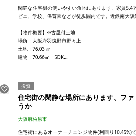
プロパンガス
閑静な住宅街の使いやすい角地にあります。家賃5.
バス・トイレ別
ビニ、学校、保育園などが徒歩圏内です。近鉄南大阪
上水道・浄化槽
【物件概要】※古屋付土地
路線価/東33E(3.3万円/
場所：大阪府羽曳野市野々上
土地：76.03 ㎡
建物：70.66㎡ 5DK
構造：木造2階建て
現況：賃貸中（家賃5.4万円）
希望価格：463万円
投資
住宅街の閑静な場所にあります、ファ
都市ガス、下水道は公共です。
うか
※現状有姿、および公簿売買でのお取引きとなります
大阪府柏原市
住宅街にあるオーナーチェンジ物件(利回り10.45%