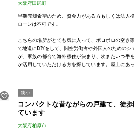
大阪府田尻町
現況：空き家
希望価格：250万円
早期売却希望のため、資金力がある方もしくは法人
ローンは不可です。
※現状有姿、および公簿売買でのお取引きとなります
こちらの場所がとても気に入って、ボロボロの空き
て地道にDIYをして、関空労働者や外国人のための
が、家族の都合で海外移住が決まり、次またいつ手
か活用していただける方を探しています。屋上にあ
雨が入らないようにしてきましたが、台風があった
ん。屋根は全面葺き替えが必要だと思います。(以前見
狭小
コンパクトな昔ながらの戸建て、徒歩
ています
大阪府柏原市