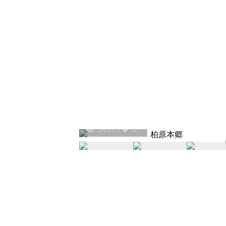
34919
27