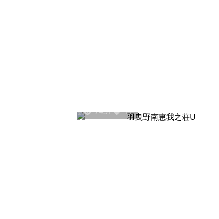
7431
11