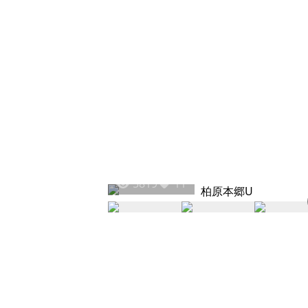
5819
11