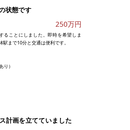
の状態です
250万円
することにしました。即時を希望しま
林駅まで10分と交通は便利です。
。
実際の取引価格とが異なる価格にて商談
あり）
ス計画を立てていました
)