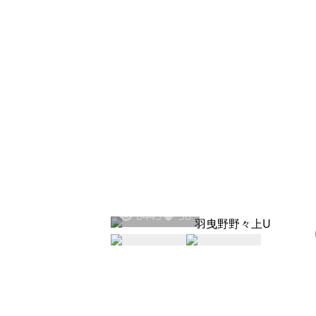
8443
38