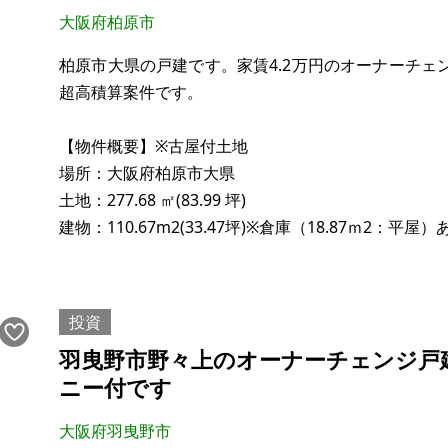
大阪府柏原市
柏原市大県の戸建です。家賃4.2万円のオーナーチェン
超高積算案件です。
【物件概要】※古屋付土地
場所：大阪府柏原市大県
土地：277.68 ㎡(83.99 坪)
建物：110.67m2(33.47坪)※倉庫（18.87ｍ2：平屋）
構造：木造 7DK
現況：賃貸中（家賃：4.2万円）
希望価格：422万円
投資
羽曳野市野々上のオーナーチェンジ戸
路線価：東33E 33,000円/㎡（坪単価：約108,900
ニー付です
115,500円）
土地評価額（目安）：約972万円
大阪府羽曳野市