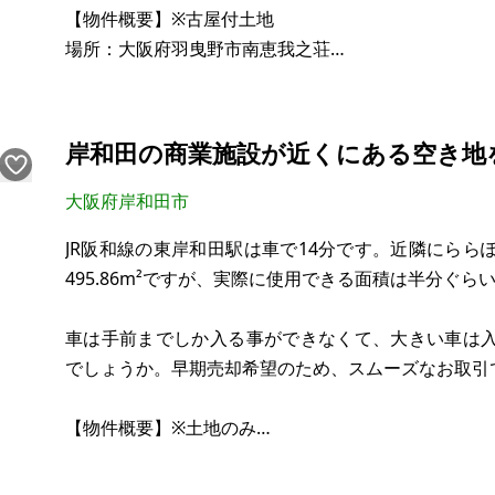
【物件概要】※古屋付土地
場所：大阪府羽曳野市南恵我之荘
土地：100.11㎡（約30.28坪）
建物：延床62.07㎡ 1階39.74㎡、2階22.33㎡（築55
構造：4LDK
岸和田の商業施設が近くにある空き地
現況：
希望価格：530万円
大阪府岸和田市
JR阪和線の東岸和田駅は車で14分です。近隣にら
路線価： 83,000円/㎡（坪単価：約274,000円）
495.86m²ですが、実際に使用できる面積は半分ぐら
土地評価額（目安
車は手前までしか入る事ができなくて、大きい車は
でしょうか。早期売却希望のため、スムーズなお取引
【物件概要】※土地のみ
場所：大阪府岸和田市内畑町
土地：495.86m²