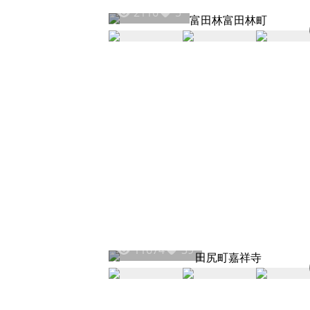
2116
5
11674
39