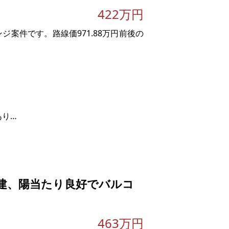
422万円
ジ案件です。路線価971.88万円前後の
あり
建、陽当たり良好でバルコ
円）、南35E 35,000円/㎡（坪単価：約
463万円