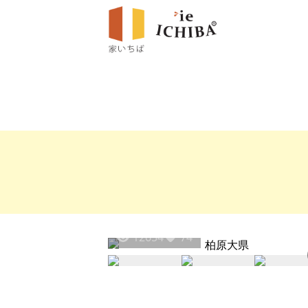
12654
74