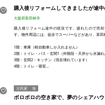
建物：無し
購入後リフォームしてきましたが途中
構造：土地
現況：更地
大阪府富田林市
希望価格：22万円
購入後リフォーム途中の状況です。疲れたので売却
す。物件周辺には、徒歩でスーパーなどがあり、富田
※現状有姿、および公簿売買でのお取引きとなります
1階：車庫（軽自動車しか入れません）
※問い合わせ多数あるいは取引条件等により、上記と
2階：トイレ・バス・玄関1（外階段・天井から水漏れ
合意さ
3階：玄関2・キッチン（現在壊れています）
4階：トイレ・寝室
【物件概要】※古屋付土地
場所：大阪府富田林市富田林町
古民家
海
土地：47㎡
ボロボロの空き家で、夢のシェアハウ
建物：105㎡
構造：鉄筋コンクリート造瓦 葺4階建（昭和55年 新築