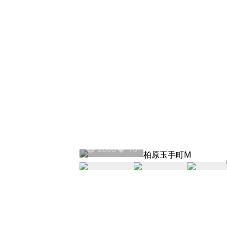
2668
10