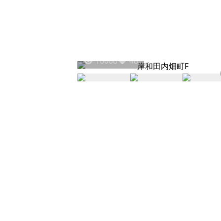
16068
48