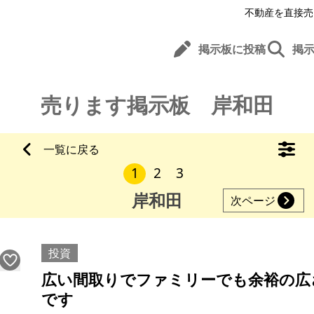
不動産を直接売
掲示板に投稿
掲
売ります掲示板 岸和田
一覧に戻る
1
2
3
岸和田
次ページ
投資
広い間取りでファミリーでも余裕の広
です