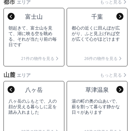
都市
もっと見る
エリア
富士山
千葉
Previous
Nex
朝起きて、富士山を見
都心の近くに田んぼが広
て、湖に映る空を眺め
がり、ふと見上げれば空
る、それが当たり前の毎
が広くて心がほどけます
日です
21件の物件を見る
26件の物件を見る
山麓
もっと見る
エリア
八ヶ岳
草津温泉
Previous
Nex
八ヶ岳のふもとで、人の
湯の町の奥の山あいで、
顔が見える暮らしに足を
薪を割って暮らす静かな
踏み入れました
日々があります