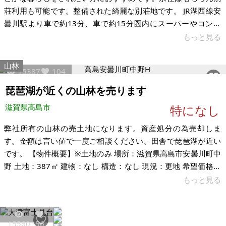
荘利用も可能です。整備された綺麗な別荘地です。 JR湖西線安
曇川駅より車で約13分、車で約15分圏内にスーパーやコンビ
ニ、薬局などもあり生活には困りません。電気、水道、ガスの
もっと見る
引き込みはないと思われます。琵琶湖に浮かぶ鳥居として有名
な白髭神社まで車で約20分、「新・日本街路樹百選」、「日本
山林
15387
104
紅葉の名所100選」にも選ばれたメタセコイア並木まで車で約
30分です。本物件にご興味がある方はお気軽にお問い合わせく
琵琶湖が近くの山林を売ります
ださい。 【物件概要】※土地のみ 場所：滋賀県高島市安曇川町
滋賀県高島市
特になし
中野 土地：131㎡
弊社所有の山林の売土地になります。資産処分の為売却しま
す。金額は言い値で一度ご相談ください。田舎で琵琶湖が近い
です。 【物件概要】※土地のみ 場所：滋賀県高島市安曇川町中
野 土地：387㎡ 建物：なし 構造：なし 現況：更地 希望価格：
特になし ※現状有姿、および公簿売買でのお取引きとなりま
もっと見る
す。 ※問い合わせ多数あるいは取引条件等により、上記と実際
の取引価格とが異なる価格にて商談合意される場合もありま
す。 ※物件を安く購入しても、購入後の維持費（税金、修繕費
15560
56