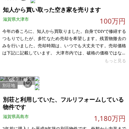
など）のほうが多くかかる場合もあります。ご購入に際しては
知人から買い取った空き家を売ります
十分ご留意の上、ご判断ください。
滋賀県大津市
100万円
今年の春ころに、知人から買取りました。自身でDIYで修繕する
つもりでしたが、多忙なため売却を希望します。残置物撤去の
みを行いました。売却時期は、いつでも大丈夫です。売却価格
は下記に記載しています。 大津市内では、破格の価格ではない
でしょうか。駐車場がなく近隣駐車場を借りています。擁壁が
もっと見る
あり、ひび割れがあります。物件南側の壁体に破損があり、そ
こから雨漏りしていると思います。1階バルコニーの屋根が破損
しています。 【物件概要】※古屋付土地 場所：滋賀県大津市富
別荘地
35407
148
士見台 土地：132.23㎡ 建物：87.88㎡ 構造：木造瓦葺2階建 現
況：空家 希望価格：100万円(税込) ※現状有姿、および公
別荘と利用していた、フルリフォームしている
物件です
滋賀県高島市
1,180万円
2年前に購入した平成9年築の別荘物件です。外観から内装まで