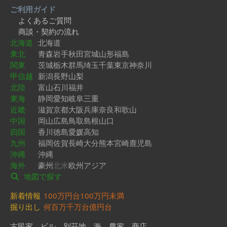
ご利用ガイド
よくあるご質問
商談・契約の流れ
北海道
北海道
東北
青森
岩手
秋田
宮城
山形
福島
関東
茨城
栃木
群馬
埼玉
千葉
東京
神奈川
甲信越
新潟
長野
山梨
北陸
富山
石川
福井
東海
静岡
愛知
岐阜
三重
近畿
滋賀
京都
大阪
兵庫
奈良
和歌山
中国
岡山
広島
鳥取
島根
山口
四国
香川
徳島
愛媛
高知
九州
福岡
佐賀
長崎
大分
熊本
宮崎
鹿児島
沖縄
沖縄
海外
豪州
北米
欧州
アジア
地図で探す
新着情報
100万円台
100万円未満
掘り出し
何百万
千万台
億円台
古民家
ビル
別荘地
海
農家
商店