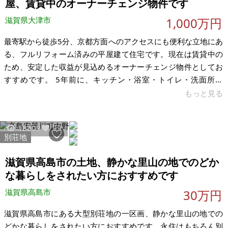
屋、賃貸中のオーナーチェンジ物件です
滋賀県大津市
1,000万円
最寄駅から徒歩5分、京都方面へのアクセスにも便利な立地にあ
る、フルリフォーム済みの平屋建て住宅です。現在は賃貸中の
ため、安定した収益が見込めるオーナーチェンジ物件としてお
すすめです。 5年前に、キッチン・浴室・トイレ・洗面所・
床・クロスを含めたフルリフォームを実施済み。外観は築年相
もっと見る
応ですが、室内は非常にきれいに保たれています。 現在は、30
代のご夫婦とお子様の3人家族がご入居中で、大切にお住まいい
18809
99
ただいております。住環境の良さからも、入居希望者が複数あ
別荘地
り、賃貸需要の高さも魅力の一つです。また、将来的には建て
替えも視野に入る広さの土地のため、資産性・柔軟性のある物
滋賀県高島市の土地、静かな里山の地でのどか
件としてご検討いただけます。
な暮らしをされたい方におすすめです
滋賀県高島市
30万円
滋賀県高島市にある大型別荘地の一区画、静かな里山の地での
どかな暮らしをされたい方におすすめです。永住はもちろん別