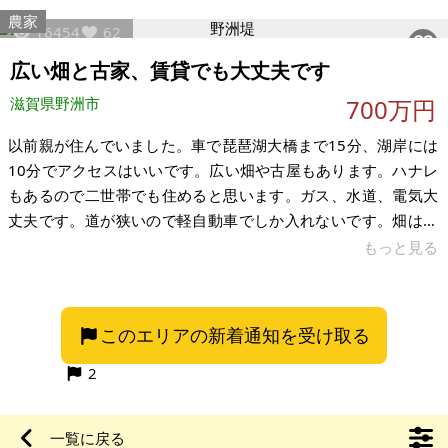
案件です 場所：滋賀県高島市安曇川町長尾 土地：430㎡ 約
農家
16454
62
130坪 建物：なし 構造：なし 現況：更地 希望価格：150万円
上水：団地専用 下水：合併式浄化槽 電気：関西電力 ※引き
広い畑と古家、賃貸でも大丈夫です
込み及び設置工事要 ※令和4年度固定資産税：非課
滋賀県野洲市
700万円
以前親が住んでいました。車で琵琶湖大橋まで15分、湖岸には
10分でアクセスはいいです。広い畑や古屋もあります。ハナレ
もあるので二世帯でも住めると思います。ガス、水道、電気大
丈夫です。道が狭いので軽自動車でしか入れないです。畑は広
く自給自足できます。 スーパー（BIG）まで車で5分、コンビニ
もっと見る
3店舗（セブンイレブン、ローソン、ファミリーマート）まで車
で3分、野洲川まで車で3分、近畿陸運協会滋賀支部や免許セン
ターまで車で15分です。近隣月極駐車場有ります。 賃貸でも買
このエリアの新着通知を受け取る
取でも大丈夫です。石川県の被災された方には格安で賃貸しよ
うと考えています。 【物件概要】※古屋付土地（現状渡し）と
2
なります 場所
一覧に戻る