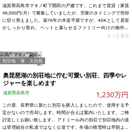
滋賀県高島市マキノ町下開田の戸建です。これまで賃貸（家賃
48,000円/月）で募集していましたが、空家のタイミングで売却
に切り替えました。築76年の木造平屋ですが、4DKとして居室
がしっかり取れ、ペットと暮らせるファミリー向けの物件で
す。湖西の自然豊かな環境で、ペットと田舎暮らしを始めたい
もっと見る
方や、利回り重視の投資家の方にお譲りしたいと考えていま
す。 こんな方におすすめ ・ペットと一緒に暮らせる安価な戸建
を探している方 ・賃貸付けて利回り約15%の収益物件として運
別荘地
海
大自然
22456
144
用したい投資家 ・湖西で別荘・セカンドハウスをお探しの方 ・
古民家リフォーム・DIYに興味がある方 物件の魅力 ・4DKで全
奥琵琶湖の別荘地に佇む可愛い別荘、四季やレ
居室6帖
ジャーを楽しめます
滋賀県高島市
1,230万円
この度、長野県に新たに別荘を購入しましたので、使用する予
定がないので売却します。時間が合えば案内いたします。ご検
討宜しくお願い致します。 アドミール内の別荘で別荘地内の道
は管理組合の私道ではなく公道です。冬場の積雪時は早朝より