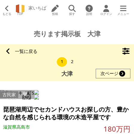
家いちば
もどる
TOP
投稿
探す
説明
ログイン
メニュー
売ります掲示板 大津
一覧に戻る
1
2
大津
次ページ
古民家
2566
15
琵琶湖周辺でセカンドハウスお探しの方、豊か
な自然を感じられる環境の木造平屋です
滋賀県高島市
180万円