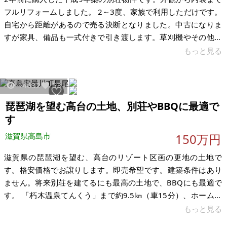
フルリフォームしました。 2～3度、家族で利用しただけです。
自宅から距離があるので売る決断となりました。中古になりま
すが家具、備品も一式付きで引き渡します。草刈機やその他関
連道具もお譲りいたします。駐車場も止め方によっては4台駐車
もっと見る
出来ます。 テラスでBBQができて琵琶湖が見えます。リビング
のソファー（2）はソファーベッドでエアコンも3台設置してま
14632
53
す。ドッグラン、子供用木製ブランコがついてます。すべての
家具、備品が揃ってますので手ぶらで住めます。別荘地になる
琵琶湖を望む高台の土地、別荘やBBQに最適で
ので年間の自治会費、水道代、固定資産税は5万円弱/年かかり
す
ます。令和6年6月現
滋賀県高島市
150万円
滋賀県の琵琶湖を望む、高台のリゾート区画の更地の土地で
す。格安価格でお譲りします。即売希望です。建築条件はあり
ません。将来別荘を建てるにも最高の土地で、BBQにも最適で
す。 「朽木温泉てんくう」まで約9.5㎞（車15分）、ホームセ
ンター「PLANT高島店」まで約7.5㎞（車13分）、「朽木スキ
もっと見る
ー場」まで約11.5㎞（車18分）です。 【物件概要】※土地のみ