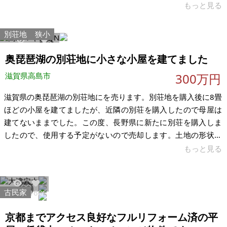
高島市が除雪してくれます。（公道の別荘地は高島市では殆ど
もっと見る
無いと思います）坂の多い別荘地が多い中、この場所は平坦地
に近い緩やかな傾斜地です。 ミニログも有りますので色々と物
別荘地
狭小
が置けます。関西圏や中部圏からもアクセスは悪くないと思い
10851
32
ます。 春は海津大崎の桜、夏はマキノサニービーチが近く水遊
奥琵琶湖の別荘地に小さな小屋を建てました
びができます。また、敦賀まで40分程度で、海水浴、釣りが楽
滋賀県高島市
300万円
しめます。秋は周りには落葉
滋賀県の奥琵琶湖の別荘地にを売ります。別荘地を購入後に8畳
ほどの小屋を建てましたが、近隣の別荘を購入したので母屋は
建てないままでした。この度、長野県に新たに別荘を購入しま
したので、使用する予定がないので売却します。土地の形状は
22.6ｍｘ14.5ｍの長方形で長い側が南向きですので日光が多く
もっと見る
入るレイアウトの建築が可能です。 滋賀県高島市の奥琵琶湖の
別荘地です。別荘地内の道は管理組合の私道ではなく公道で
す。冬場の積雪時は早朝より高島市が除雪してくれます。（公
古民家
36603
168
道の別荘地は高島市では殆ど無いと思います）坂の多い別荘地
が多い中、この場所は平坦に近い緩やかな傾斜地です。管理は
京都までアクセス良好なフルリフォーム済の平
自治会で行っていますので別荘