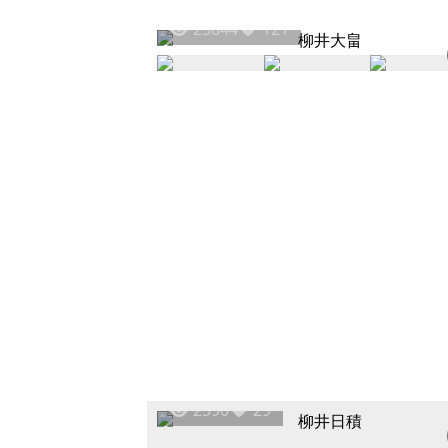
25844
121
2590
29