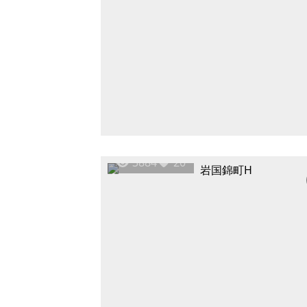
3884
20