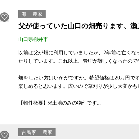
日当たりもよいので野菜・花つくりを楽しめる庭にし
海
農家
父が使っていた山口の畑売ります、瀬
山口県柳井市
以前は父が畑に利用していましたが、2年前に亡くな
たりしています。これ以上、管理が難しくなったので
畑をしたい方はいかがですか。希望価格は20万円で
楽しめると思います。広いので草刈りが少し大変かも
【物件概要】※土地のみの物件です
場所：山口県柳井市大畠
土地：750㎡
建物：
古民家
農家
構造：