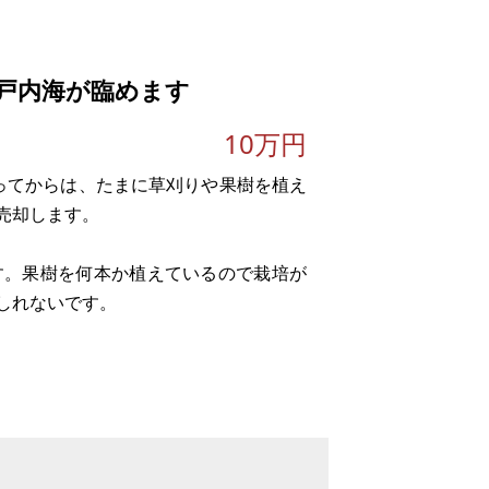
て
戸内海が臨めます
10万円
ってからは、たまに草刈りや果樹を植え
売却します。
す。果樹を何本か植えているので栽培が
しれないです。