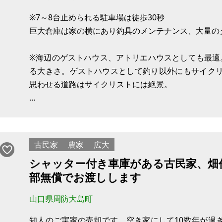
※7～8台止められる駐車場は徒歩30秒
巨大倉庫は家の横にあり釣具のメンテナンス、大量の
※海辺のゲストハウス、アトリエハウスとしても最適
る大きさ。ゲストハウスとして釣り以外にもサイク
思わせる道路はサイクリストには絶景。
※海岸まで徒歩5分
波止場から釣竿をたらして朝まづめも、夜釣りも思い
古民家
農家
広大
※丁度いい田舎暮らし
シャッター付き車庫がある古民家、畑
美しい海岸線を15分車で走ればスーパー、役所があ
部無償でお渡しします
してコインランドリー、美容室、ドラッグストアー、
山口県周防大島町
知人のご実家の売却です。空き家にして10数年が過