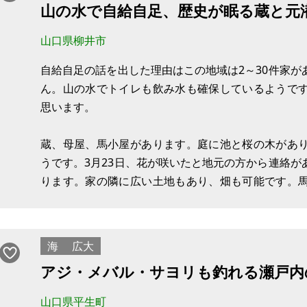
山の水で自給自足、歴史が眠る蔵と元
現況：畑
希望価格：10万円（家いちばで発生する手数料分は
山口県柳井市
※当該土地は農地であるため、農地法が適用され、そ
自給自足の話を出した理由はこの地域は2～30件家
ちの方のみとなります。
ん。山の水でトイレも飲み水も確保しているようで
思います。
※問い合わせ多数
蔵、母屋、馬小屋があります。庭に池と桜の木があ
うです。3月23日、花が咲いたと地元の方から連絡
ります。家の隣に広い土地もあり、畑も可能です。
もりを取ったところ、板金処理で応急措置が一番安く
ど売ればかなり足しになるかなと考えています。蔵の
海
広大
アジ・メバル・サヨリも釣れる瀬戸内
山口県平生町