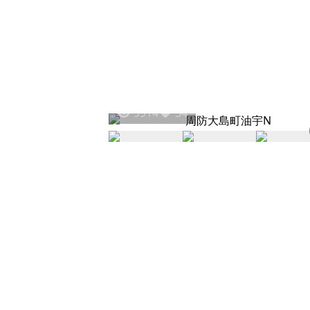
9914
54