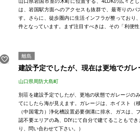
山口県岩国市室の木町に位置する、4LDKの広々と
は、岩国駅方面へのアクセスも抜群で、最寄りのバ
す。さらに、徒歩圏内に生活インフラが整っており
件となっています。まず注目すべきは、その「利便性
アがあり、ちょっとした買い物や日用品の購入にも困
ニクロ、ダイソー、飲食店、スーパーなどが集まるシ
離島
建設予定でしたが、現在は更地でガレ
山口県周防大島町
別荘を建設予定でしたが、更地の状態でガレージのみ
てにしたら海が見えます。ガレージは、ホイスト（
（中国電力）浄化槽設置必要側溝に排水、ガスは、
認不要エリアの為、DIYにて自分で建てることもで
り、問い合わせて下さい。）