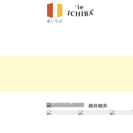
5552
15