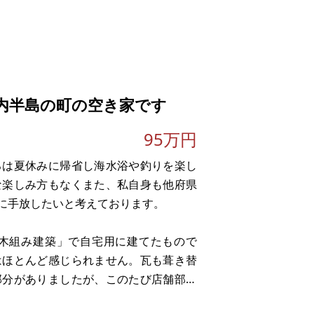
内半島の町の空き家です
95万円
。
ろは夏休みに帰省し海水浴や釣りを楽し
な楽しみ方もなくまた、私自身も他府県
に手放したいと考えております。
木組み建築」で自宅用に建てたもので
はほとんど感じられません。瓦も葺き替
部分がありましたが、このたび店舗部分
すし、