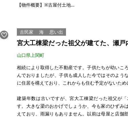
【物件概要】※古屋付土地
場所：山口県大島郡周防大島町油
土地：227.48㎡（68坪）
建物：なし
古民家
海
思い出
構造：
宮大工棟梁だった祖父が建てた、瀬戸
現況：ガレージ付き更地
希望価格：260万円
山口県上関町
※現状有姿、および公簿売買でのお取引きとなります
相続により取得した不動産です。子供たちが幼いこ
んでおりましたが、子供も成人した今ではそのよう
に住居を構えており、これからも住む予定がないため
建築年数は古いですが、宮大工棟梁だった祖父が「
す。大きな梁のおかげでしょうか、今も家のひずみ
えており、雨漏りもありません。以前は母屋と店舗
を解体し、63㎡を更地にしました。駐車場にもできま