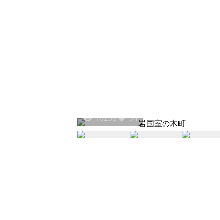
10238
94