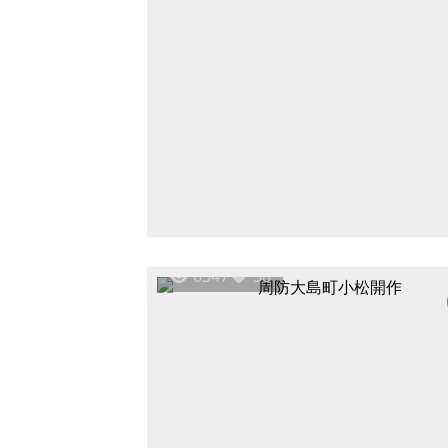
6347
58