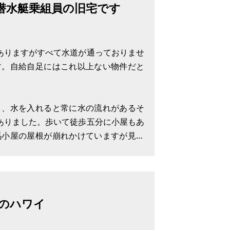
潜水艇乗組員の旧宅です
買主負担でお願いします）
れにより購入できる方は農家資格をお持
がありますがすべて水道が通っておりませ
す。自給自足にはこれ以上ない物件だと
り、水を入れると常に水の流れがあるそ
がありました。歩いて徒歩五分に小屋もあ
馬小屋の屋根が崩れかけていますが見積
、40～50万程度だそうです。中の本な
ほうにはお米を補完する設備、上には
のハワイ