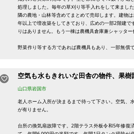
処理しました。毎年の草刈り等手入れをして来ました
隣の農地・山林等含めてまとめて売却します。建物は
年以上で増改築をしてきており、広めの一部2階建で
りはありません。もう一棟は農機具倉庫兼シャッター
野菜作り等する方であれば農機具もあり、一部無償
で引渡しはいつでもできます。建物の改修、各設備
が、現況のまま買主様のご負担
空気も水もきれいな田舎の物件、果樹
山口県岩国市
老人ホーム入所が決まるまで待って下さい。空気、
が有りません。
台所の換気扇故障です。2階テラス外板令和5年修復
て、年間6,000円の半額です。年間1日タンク掃除