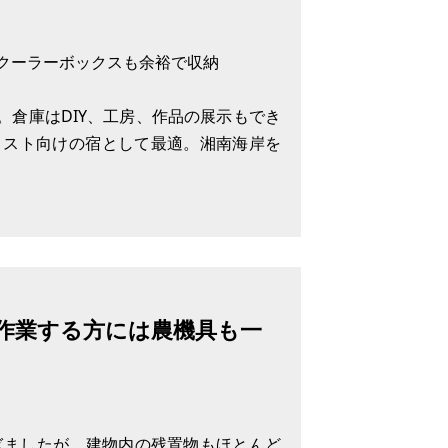
クーラーボックスも余裕で収納
。倉庫はDIY、工房、作品の展示もでき
リスト向けの宿として最適。湘南海岸を
たったらすぐできる。
作業する方には農機具も一
る中心部に行ける。イオンタウン平生と
ホームタウンナフコ、古本市
ぎましたが、建物内の残置物もほとんど