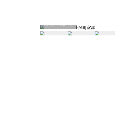
40729
347