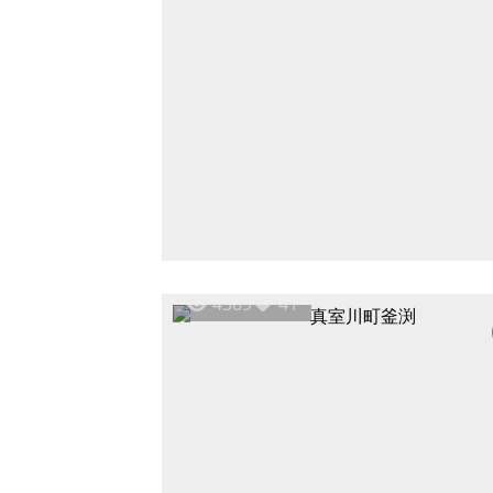
4389
41