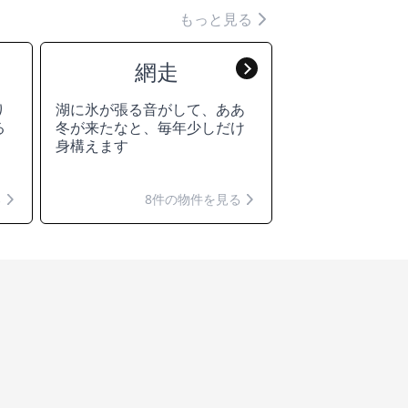
もっと見る
網走
小
Next
り
湖に氷が張る音がして、ああ
雪の朝、坂を下
る
冬が来たなと、毎年少しだけ
で、石畳がきゅ
身構えます
んです
る
8件の物件を見る
9件