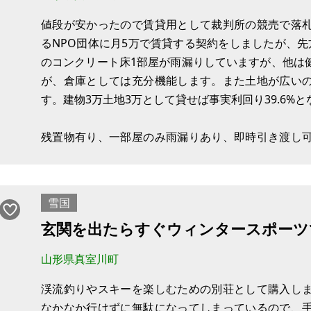
値段が安かったので賃貸用として裁判所の競売で落
るNPO団体に月5万で賃貸する契約をしましたが、
のコンクリート床1部屋が雨漏りしていますが、他は
が、倉庫としては充分機能します。また土地が広い
す。建物3万土地3万として貸せば事実利回り39.6%
残置物有り、一部屋のみ雨漏りあり、即時引き渡し
はありません。
【物件概要】※古屋付土地
雪国
場所：山形県最上郡真室川町平岡
玄関を出たらすぐウィンタースポーツ
土地：1,982㎡
建物：339㎡
山形県真室川町
構造
渓流釣りやスキーを楽しむための別荘として購入し
なかなか行けずに無駄になってしまっているので、