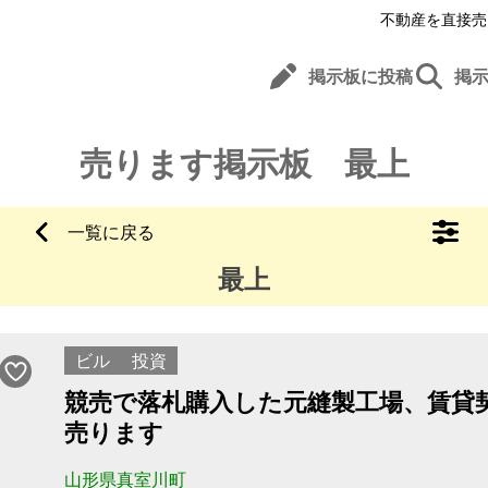
不動産を直接売
掲示板に投稿
掲
売ります掲示板 最上
一覧に戻る
最上
ビル
投資
競売で落札購入した元縫製工場、賃貸
売ります
山形県真室川町