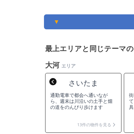
▼
最上エリアと同じテーマの
大河
エリア
長岡
さいたま
Previous
雪がそろえば、こ
通勤電車で都会へ通いなが
街
理由としては十分
ら、週末は川沿いの土手と畑
て
の道をのんびり歩けます
具
17件の物件を見る
13件の物件を見る