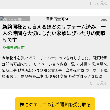
ことも可能です。敷地400.09㎡に対して建築面積55.8㎡と敷地
もっと見る
に余裕があり、来客用の駐車場として、犬や子供と遊ぶ場所と
して、様々な用途で使えます。間接照明、ダウンライトで高級
4828
22
感のある室内空間を演出。勾配天井と高窓で実面積以上の広さ
新築同様とも言えるほどのリフォーム済み、一
を感じることができ、日中であれば照明が不要なほどの明るさ
人の時間を大切にしたい家族にぴったりの間取
です。単身で使いやすいロフト付き1LDKです。1階のガレージ
りです
と併せて、愛車と趣
愛知県豊田市
今年物件を買い取り、リノベーションを施しました。引渡時期
は即時可能です。 リノベーション内容一覧 ＜外構＞ 駐車場化
造成工事(砂利敷設５t) 水道配管工事・立水栓新設 カーポート屋
根張替え、雨樋補修工事 郵便受け交換 外壁ブロック３回塗り-
シリコン系塗料 ＜外壁・屋根＞ 全面高圧洗浄 壁面３回塗り-シ
もっと見る
リコン系塗料 屋根３回塗り-シリコン系塗料 ＜電気工事＞ 分電
盤更新 全配線新規交換 TV新規配線 コンセント・スイッチプレ
ート全交換 全室照明器具交換-オーデリック社製ダウンライト
このエリアの新着通知を受け取る
ドアホン新規交換-パナソニック製 ＜水回り＞ ユニットバス交