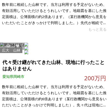
数年前に相続した山林です。当方は利用する予定がないため、
有効活用していただけるとうれしいです。地籍図を基にした推
定面積は、公簿面積の約2倍あります。（某行政機関から意見を
いただいたことがきっかけで判明しました。）先代が相続で所
有してから30年ほど経ちます。手つかずですが、その間にトラ
もっと見る
ブルが発生した経験もございません。測量なし、現状渡しでお
願いします。 形状は直角三角形です。ライフラインは全てなし
です。公園に隣接しており、大学及び住宅街がすぐ近くにあり
広大
山林
7791
35
ます。本宿駅から1km以内にあり各種交通手段でのアクセスが
良好です。 【物件概要】※土地のみ 場所：愛知県岡崎市本宿町
代々受け継がれてきた山林、現地に行ったこと
土地：公募327㎡（推
はありません
愛知県岡崎市
200万円
数年前に相続した山林です。当方は利用する予定がないため、
有効活用していただけるとうれしいです。地籍図を基にした推
定面積は、公簿面積の約6倍あります（某行政機関から意見をい
ただいたことがきっかけで判明しました）。先々代は現地に行