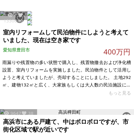
りません。先代が所有してから30年ほど手つかずですが、その
間にトラブルが発生した経験もございません。測量なし、現状
渡しでお願いします。 形状は直角三角形です。集落が近くにあ
13300
40
ります。国道473号が近くを通っており、本宿（新東名岡崎東
室内リフォームして民泊物件にしようと考えて
IC、東名音羽蒲郡IC、国道1号）や蒲郡（国道23号 蒲郡IC）か
らのアクセスが良好で
いました、現在は空き家です
愛知県豊田市
400万円
雨漏りや残置物の多い状態で購入し、残置物撤去および浄化槽
設置、室内リフォームを実施しました。民泊物件として活用し
ようと考えていましたが、売却することにしました。 土地292
㎡、建物132㎡と広く、大家族もしくは大人数の民泊施設にで
きます。トイレは汲み取りだったものを新品ウォシュレットと
もっと見る
浄化槽を設置してメンテナンスが楽です。室内も古い畳が多か
ったですが、洋室化しております。雨漏りも修繕済みです。リ
9647
38
フォーム費用だけで350万円以上かかっています。庭は広いで
高浜市にある戸建て、中はボロボロですが、市
すが、入り口の接道が狭いので敷地内には軽自動車しか入って
街化区域で駅が近いです
これません。 【物件概要】※古屋付土地 場所：愛知県豊田市小