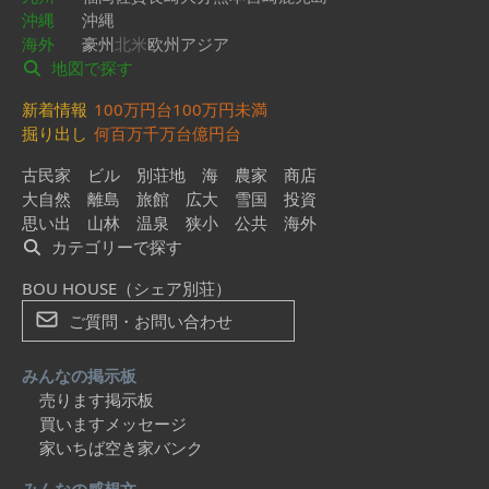
沖縄
沖縄
海外
豪州
北米
欧州
アジア
地図で探す
新着情報
100万円台
100万円未満
掘り出し
何百万
千万台
億円台
古民家
ビル
別荘地
海
農家
商店
大自然
離島
旅館
広大
雪国
投資
思い出
山林
温泉
狭小
公共
海外
カテゴリーで探す
BOU HOUSE（シェア別荘）
ご質問・お問い合わせ
みんなの掲示板
売ります掲示板
買いますメッセージ
家いちば空き家バンク