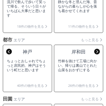
流川で飲んで歩いて笑っ
静かな冬と澄んだ海、昔
て帰る、そういう日々が
ながらの暮らしが心を落
いちばん大事だと思いま
ち着かせてくれます
す
18件の物件を見る
11件の物件を見る
都市
もっと見る
エリア
神戸
岸和田
Previous
Nex
ちょっとおしゃれでちょ
竹林を抜けて工場に向か
っと庶民的、神戸はそう
い、帰りは裏山でとれた
いう町だと思います
山菜をおかずにする
40件の物件を見る
26件の物件を見る
田園
もっと見る
エリア