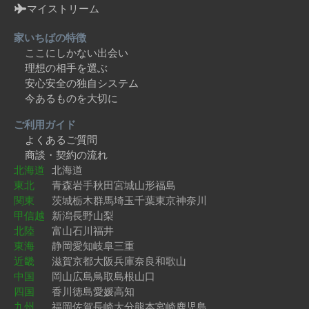
マイストリーム
家いちばの特徴
ここにしかない出会い
理想の相手を選ぶ
安心安全の独自システム
今あるものを大切に
ご利用ガイド
よくあるご質問
商談・契約の流れ
北海道
北海道
東北
青森
岩手
秋田
宮城
山形
福島
関東
茨城
栃木
群馬
埼玉
千葉
東京
神奈川
甲信越
新潟
長野
山梨
北陸
富山
石川
福井
東海
静岡
愛知
岐阜
三重
近畿
滋賀
京都
大阪
兵庫
奈良
和歌山
中国
岡山
広島
鳥取
島根
山口
四国
香川
徳島
愛媛
高知
九州
福岡
佐賀
長崎
大分
熊本
宮崎
鹿児島