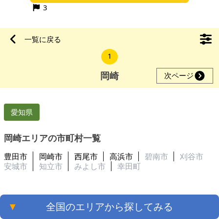
換-LIXILスパージュ1416 キッチン交
3
一覧に戻る
1
岡崎
次ページ
愛知県
岡崎エリアの市町村一覧
豊田市
岡崎市
西尾市
高浜市
碧南市
刈谷市
安城市
知立市
みよし市
幸田町
▼
全国のエリアから探してみる