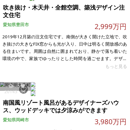
吹き抜け・木天井・全館空調、築浅デザイン注
文住宅
愛知県豊田市
2,999万円
2019年12月築の注文住宅です。南側が大きく開けた立地で、吹
き抜けの大きなFIX窓からも光が入り、日中は明るく開放感のあ
る住まいです。周囲は自然に囲まれており、静かで落ち着いた
環境の中で、家族でゆったりとした時間を過ごせます。デザイ
ン性と快適性のバランスにこだわって建てられた住まいで、注
もっと見る
文住宅ならではの開放感と居住性を感じられるつくりとなって
います。 間取りは4SLDK＋ウォークインクローゼット＋シュー
ズインクローゼット。収納量が多く、5人家族でも余裕をもって
20143
51
生活できる設計となっています。洗濯は室内干し・ウッドデッ
南国風リゾート風呂があるデザイナーズハウ
キ外干しの両方に対応しており、日常の家事動線にも配慮され
ています。LDKは約
ス、ウッドデッキでは夕涼みができます
愛知県岡崎市
3,980万円