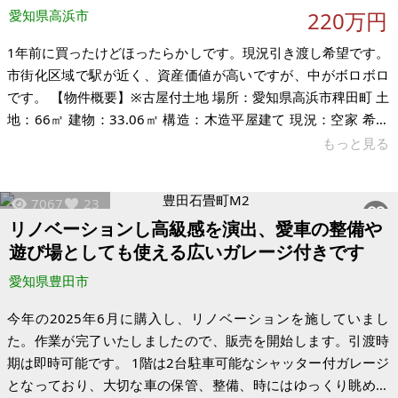
渡町 土地：294.2㎡
愛知県高浜市
220万円
1年前に買ったけどほったらかしです。現況引き渡し希望です。
市街化区域で駅が近く、資産価値が高いですが、中がボロボロ
です。 【物件概要】※古屋付土地 場所：愛知県高浜市稗田町 土
地：66㎡ 建物：33.06㎡ 構造：木造平屋建て 現況：空家 希望
価格：220万円 ※現状有姿、および公簿売買でのお取引きとな
もっと見る
ります。
7067
23
リノベーションし高級感を演出、愛車の整備や
遊び場としても使える広いガレージ付きです
愛知県豊田市
今年の2025年6月に購入し、リノベーションを施していまし
た。作業が完了いたしましたので、販売を開始します。引渡時
期は即時可能です。 1階は2台駐車可能なシャッター付ガレージ
となっており、大切な車の保管、整備、時にはゆっくり眺める