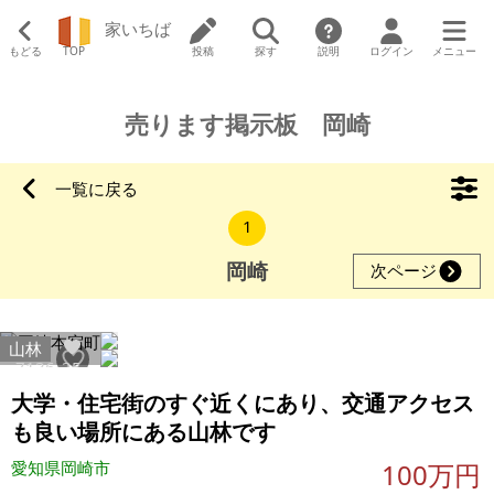
家いちば
もどる
TOP
投稿
探す
説明
ログイン
メニュー
売ります掲示板 岡崎
一覧に戻る
1
岡崎
次ページ
山林
7136
35
大学・住宅街のすぐ近くにあり、交通アクセス
も良い場所にある山林です
愛知県岡崎市
100万円