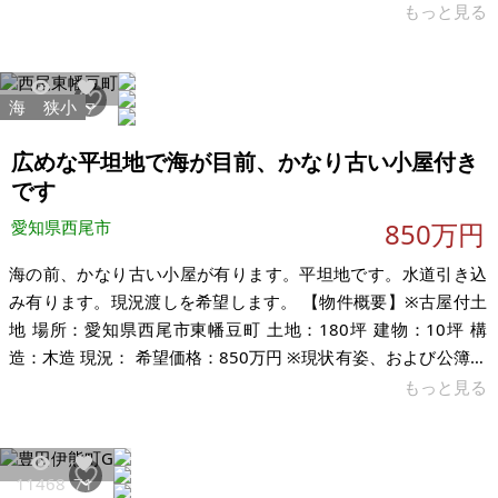
っていたようですが、先代と当方は現地確認をしたことがあり
もっと見る
ません。先代が所有してから30年ほど手つかずですが、その間
にトラブルが発生した経験もございません。測量なし、現状渡
しでお願いします。 形状は短冊状です（推定幅 最小3m、最大
海
狭小
3754
17
8m程）。国道473号のすぐ横です。本宿（新東名岡崎東IC、東
名音羽蒲郡IC、国道1号）や蒲郡（国道23号 蒲郡IC）からのア
広めな平坦地で海が目前、かなり古い小屋付き
クセスが良好です
です
愛知県西尾市
850万円
海の前、かなり古い小屋が有ります。平坦地です。水道引き込
み有ります。現況渡しを希望します。 【物件概要】※古屋付土
地 場所：愛知県西尾市東幡豆町 土地：180坪 建物：10坪 構
造：木造 現況： 希望価格：850万円 ※現状有姿、および公簿売
買でのお取引きとなります。
もっと見る
11468
71