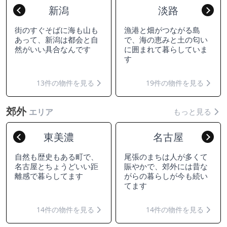
新潟
淡路
Previous
Nex
街のすぐそばに海も山も
漁港と畑がつながる島
あって、新潟は都会と自
で、海の恵みと土の匂い
然がいい具合なんです
に囲まれて暮らしていま
す
13件の物件を見る
19件の物件を見る
郊外
もっと見る
エリア
東美濃
名古屋
Previous
Nex
自然も歴史もある町で、
尾張のまちは人が多くて
名古屋とちょうどいい距
賑やかで、郊外には昔な
離感で暮らしてます
がらの暮らしが今も続い
てます
14件の物件を見る
14件の物件を見る