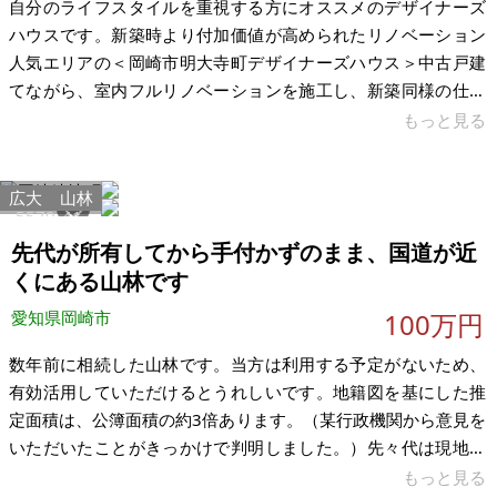
自分のライフスタイルを重視する方にオススメのデザイナーズ
ハウスです。新築時より付加価値が高められたリノベーション
人気エリアの＜岡崎市明大寺町デザイナーズハウス＞中古戸建
てながら、室内フルリノベーションを施工し、新築同様の仕上
がりになっています。庭にはウッドデッキを設置しており、植
もっと見る
栽な眺め癒される空間作り、バルコニーにもカフェ気分が満喫
できる仕様とリゾートハウスに泊まっているかのような雰囲気
広大
山林
が感じられます。こだわりが詰まったデザイナーズハウスをぜ
5579
41
ひ⼀度ご見学ください。 コンクリート塗装でお洒落な螺旋階
先代が所有してから手付かずのまま、国道が近
段、開放感のあるLDK、キッチン背面ストックルーム、高級感
くにある山林です
あふれるホテルライクなトイレ、広さと
愛知県岡崎市
100万円
数年前に相続した山林です。当方は利用する予定がないため、
有効活用していただけるとうれしいです。地籍図を基にした推
定面積は、公簿面積の約3倍あります。（某行政機関から意見を
いただいたことがきっかけで判明しました。）先々代は現地に
行っていたようですが、先代と当方は現地確認をしたことがあ
もっと見る