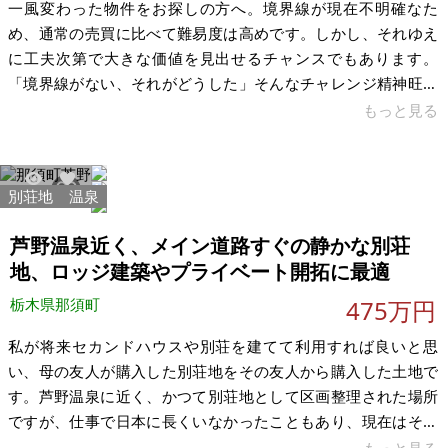
一風変わった物件をお探しの方へ。境界線が現在不明確なた
め、通常の売買に比べて難易度は高めです。しかし、それゆえ
に工夫次第で大きな価値を見出せるチャンスでもあります。
「境界線がない、それがどうした」そんなチャレンジ精神旺盛
な方に、ぜひ手にしていただきたい一筆です。「御用邸も近く
もっと見る
にあることから自然災害時には役に立つかもしれません」「ち
ょっと面白い土地が欲しいです」「人と違う不動産で勝負した
いです」そんなあなたの一歩を、ここで試してみませんか。 こ
別荘地
温泉
2379
6
の土地は30年前、祖父と父が別荘を建てるために購入したもの
です。予算の都合により建築を断念し、その後放置されていま
芦野温泉近く、メイン道路すぐの静かな別荘
した。販売当時は区画整理されていました
地、ロッジ建築やプライベート開拓に最適
栃木県那須町
475万円
私が将来セカンドハウスや別荘を建てて利用すれば良いと思
い、母の友人が購入した別荘地をその友人から購入した土地で
す。芦野温泉に近く、かつて別荘地として区画整理された場所
ですが、仕事で日本に長くいなかったこともあり、現在はその
まま放置されて雑草や樹木に覆われています。 先日、実際に現