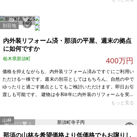
全に「経費だけが掛かる無用の土地」となっています。行った
ことが無いので申し訳ありませんが、「陽当たり・傾斜・水は
け」など、土地の現況や特徴をお伝えすることが出来ません。
別荘地
3116
26
また広さとしては2筆（344平米と30平米）ですが、これは相続
の時に分筆したためです。この広さの感覚が「丁度良い」とマ
内外装リフォーム済・那須の平屋、週末の拠点
ッチすれば幸いです。地目は「山
に如何ですか
栃木県那須町
400万円
価格を抑えながらも、内外装リフォーム済みですぐにご利用い
ただける一棟です。週末の別荘としてはもちろん、自然の中で
ゆったりと過ごす拠点としてもご検討いただけます。即日お引
渡しも可能です。 建物は令和8年に内外装のリフォームを実施
しており、お引渡し後すぐにご利用いただけます。なお、本物
もっと見る
件は道路への接道がないため、再建築はできません。また、ト
イレはリフォーム済みですが、簡易水洗となります。 【物件概
山林
1955
6
要】※古屋付土地 場所：栃木県那須郡那須町 土地：359㎡（約
108坪） 建物：2LDK 59.2㎡ 構造：木造亜鉛メッキ鋼板葺き
那須の山林を希望価格より低価格でもお譲りし