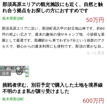
売買でのお取引きとなります。
那須高原エリアの観光施設にも近く、自然と触
れ合う拠点をお探しの方におすすめです
栃木県那須町
50万円
那須高原エリアに近い、那須町高久甲の好立地山林です。約60
坪の程よい広さで、週末の趣味の場やキャンプ地、小規模な菜
園として最適です。黒磯駅から車でわずか7分という抜群のアク
セスで、都心からの週末利用にも便利です。那須の豊かな自然
を身近に感じられる立地で、四季折々の景観を楽しめます。那
もっと見る
須動物王国やホテルエピナール那須などの観光施設も近く、自
然と触れ合う拠点をお探しの方におすすめです。JR東北本線
「黒磯駅」より車で約10分です。 【物件概要】※土地のみ 場
温泉
35977
213
所：栃木県那須郡那須町高久甲 土地：197m²（約60坪） 建
物： 構造： 現況： 希望価格：50万円（貸地としての貸出も可
挑戦者求む、別荘予定で購入した土地を境界線
能） 種類：山林
不明のまま私が譲り受けました
栃木県那須町
600万円