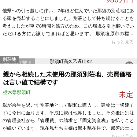
他県への引っ越しに伴い、7年ほど住んでいた那須の別荘地にあ
る家を売却することにしました。別荘として持ち続けることも
考えましたが車で8時間と遠方のため、この環境を引き継いでい
ただける方にお譲りできればと思います。 那須塩原市の標高
450ｍほどのところにある別荘地内の2LDKで、54度の温泉の永
もっと見る
久使用権（300万円）が付いています。基本料金で月30,000リ
ットルまで使用できますので、毎日使用しても十分すぎるほど
別荘地
1411
6
湯量です。那須には温泉付き物件が結構ありますが、そのほと
んどが加温が必要な湯温30度ほどのところが多く、加温が必要
親から相続した未使用の那須別荘地、売買価格
の無いところはそのほとんどが標高がかなり高い不便な場所に
は言い値で結構です
なります。 2
栃木県那須町
未定
親が余生を過ごす別荘地として昭和に購入し、建物は一切建て
ずに今日に至ります。平成に親は他界しました。その後は別荘
の管理会社から「管理費」の請求と「固定資産税」を払うこと
が続いています。現在私たち夫婦は熊本県在住で、那須の土地
に転居するつもりは一切無く、那須にも興味がありません。完
もっと見る