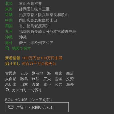
北陸
富山
石川
福井
東海
静岡
愛知
岐阜
三重
近畿
滋賀
京都
大阪
兵庫
奈良
和歌山
中国
岡山
広島
鳥取
島根
山口
四国
香川
徳島
愛媛
高知
九州
福岡
佐賀
長崎
大分
熊本
宮崎
鹿児島
沖縄
沖縄
海外
豪州
北米
欧州
アジア
地図で探す
新着情報
100万円台
100万円未満
掘り出し
何百万
千万台
億円台
古民家
ビル
別荘地
海
農家
商店
大自然
離島
旅館
広大
雪国
投資
思い出
山林
温泉
狭小
公共
海外
カテゴリーで探す
BOU HOUSE（シェア別荘）
ご質問・お問い合わせ