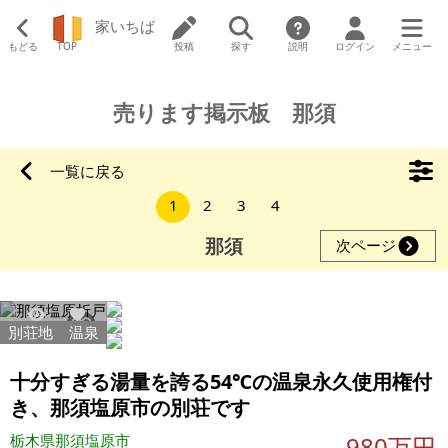
家いちば
もどる
TOP
投稿
探す
説明
ログイン
メニュー
売ります掲示板 那須
一覧に戻る
1
2
3
4
那須
次ページ
別荘地
温泉
1992
41
十分すぎる湯量を誇る54℃の温泉永久使用権付
き、那須塩原市の別荘です
栃木県那須塩原市
980万円