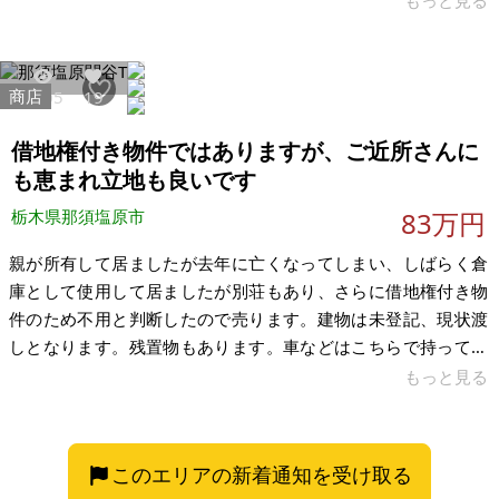
もっと見る
地を見に行ってきましたが、孤立した山林ではなく、周囲には
すでに数軒のロッジや家が建っており、住民の方もいらっしゃ
います。温泉行きのバスが通るメイン道路からほんの少し入っ
商店
4605
19
ただけで、道の両側が樹木に囲まれており、静かで鳥の声がよ
く聞こえ、別荘感が感じられる場所です。 私自身が「ここに
借地権付き物件ではありますが、ご近所さんに
ロッジを建てられたらいいのに」と思うよ
も恵まれ立地も良いです
栃木県那須塩原市
83万円
親が所有して居ましたが去年に亡くなってしまい、しばらく倉
庫として使用して居ましたが別荘もあり、さらに借地権付き物
件のため不用と判断したので売ります。建物は未登記、現状渡
しとなります。残置物もあります。車などはこちらで持って行
きます。修繕や片付け前提にはなりますが、DIY用、倉庫、趣味
もっと見る
スペース、資材置場などとして使いたい方向けかと思います。
借地契約の確認、名義変更、登記関係などの各種手続きについ
ては、引受者様側でご対応をお願いいたします。当方では専門
このエリアの新着通知を受け取る
的な代理対応はできません。地主様の連絡先は調べてあります