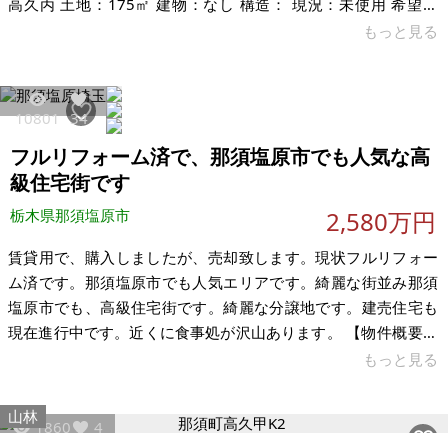
高久丙 土地：175㎡ 建物：なし 構造： 現況：未使用 希望価
格：1万円 上下水道、電気、ガスはありません ※現状有姿、お
もっと見る
よび公簿売買でのお取引きとなります。 ※別荘地ですが、現時
点では草刈りなどの費用だけで、管理費、固定資産税などは掛
かっていません。 ※問い合わせ多数あるいは取引条件等によ
10801
34
り、上記と実際の取引価格とが異なる価格にて商談合意される
フルリフォーム済で、那須塩原市でも人気な高
場合もあります。 ※物件を安く購入しても、購入後の維持費
（税金、修繕
級住宅街です
栃木県那須塩原市
2,580万円
賃貸用で、購入しましたが、売却致します。現状フルリフォー
ム済です。那須塩原市でも人気エリアです。綺麗な街並み那須
塩原市でも、高級住宅街です。綺麗な分譲地です。建売住宅も
現在進行中です。近くに食事処が沢山あります。 【物件概要】
※古屋付土地 場所：栃木県那須塩原市埼玉 土地：248.05㎡ 建
もっと見る
物：102.81㎡ 構造：木造（平成6年 12月新築） 現況：リフォ
ーム済 希望価格：2,580万円 賃貸の場合：10万円/月（ペット
山林
1860
4
可） 民泊でご利用の場合：15万円/月 ※現状有姿、および公簿