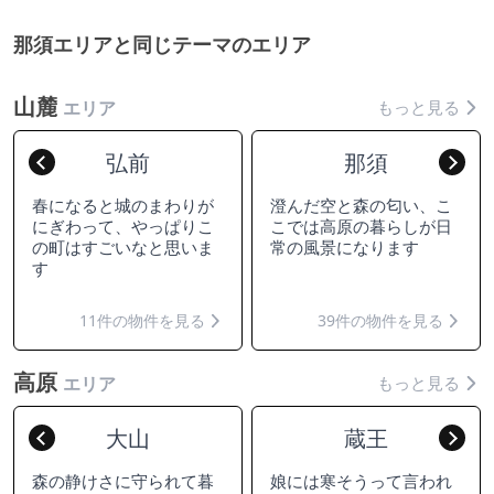
那須エリアと同じテーマのエリア
山麓
もっと見る
エリア
弘前
那須
Previous
Nex
春になると城のまわりが
澄んだ空と森の匂い、こ
にぎわって、やっぱりこ
こでは高原の暮らしが日
の町はすごいなと思いま
常の風景になります
す
11件の物件を見る
39件の物件を見る
高原
もっと見る
エリア
大山
蔵王
Previous
Nex
森の静けさに守られて暮
娘には寒そうって言われ