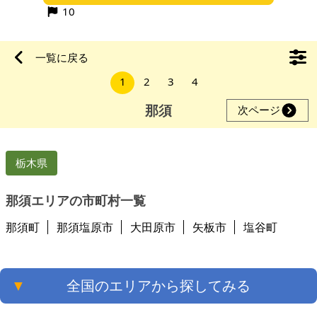
ので、現地確認の際にお伝えします。かなり古い物件のため、
10
現地確認のうえご判断ください。早
一覧に戻る
1
2
3
4
那須
次ページ
栃木県
那須エリアの市町村一覧
那須町
那須塩原市
大田原市
矢板市
塩谷町
▼
全国のエリアから探してみる