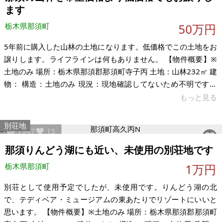
平家建て(昭和54年築) 現況：リフォーム済み 希望価格：400万
ます
円
栃木県那須町
50万円
5年前に購入した山林の土地になります。低価格でこの土地をお
譲りします。ライフラインは何もありません。 【物件概要】※
土地のみ 場所：栃木県那須郡那須町寺子丙 土地：山林232㎡ 建
物： 構造：土地のみ 現況：現地確認してないため不明です。
希望価格：50万円 ※現状有姿、および公簿売買でのお取引きと
もっと見る
なります。 ※問い合わせ多数あるいは取引条件等により、上記
と実際の取引価格とが異なる価格にて商談合意される場合もあ
別荘地
1947
15
ります。 ※物件を安く購入しても、購入後の維持費（税金、修
繕費など）のほうが多くかかる場合もあります。ご購入に際し
那須りんどう湖にも近い、未使用の別荘地です
ては十分ご留意の上、ご判断ください。
栃木県那須町
1万円
別荘として使用予定でしたが、未使用です。りんどう湖の北
で、テディベア・ミュージアムの東あたりでリゾートにいいと
思います。 【物件概要】※土地のみ 場所：栃木県那須郡那須町