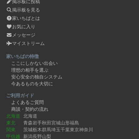
掲示板に投稿
掲示板を見る
家いちばとは
お気に入り
メッセージ
マイストリーム
家いちばの特徴
ここにしかない出会い
理想の相手を選ぶ
安心安全の独自システム
今あるものを大切に
ご利用ガイド
よくあるご質問
商談・契約の流れ
北海道
北海道
東北
青森
岩手
秋田
宮城
山形
福島
関東
茨城
栃木
群馬
埼玉
千葉
東京
神奈川
甲信越
新潟
長野
山梨