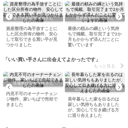
Previous
Ne
香川県高松市 A.Nさん
長野県茅野市 T.Sさん
資産整理の為手放すことに
最後の頼みの綱という気持
した区分所有の物件、安心
ちで掲載、取引完了まで2か
して取引できる買い手が見
月もかからず済んだことに
つかりました
驚いています
「いい買い手さんに出会えてよかったです」
もっと見る
茨城県日立市 Y.W.さん
Previous
Ne
山形県米沢市 M.Aさん
内見不可のオーナーチェン
ジ物件、家いちばで売却で
長年暮らした家を出るのは
きました
寂しい気持ちもありました
が、安心して引き継げる方
に巡り合えました