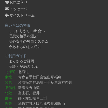
お気に入り
メッセージ
マイストリーム
家いちばの特徴
ここにしかない出会い
理想の相手を選ぶ
安心安全の独自システム
今あるものを大切に
ご利用ガイド
よくあるご質問
商談・契約の流れ
北海道
北海道
東北
青森
岩手
秋田
宮城
山形
福島
関東
茨城
栃木
群馬
埼玉
千葉
東京
神奈川
甲信越
新潟
長野
山梨
北陸
富山
石川
福井
東海
静岡
愛知
岐阜
三重
近畿
滋賀
京都
大阪
兵庫
奈良
和歌山