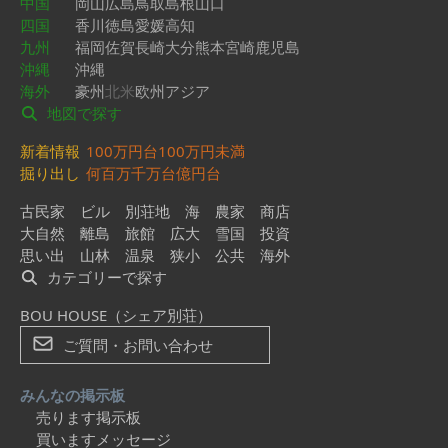
中国
岡山
広島
鳥取
島根
山口
四国
香川
徳島
愛媛
高知
九州
福岡
佐賀
長崎
大分
熊本
宮崎
鹿児島
沖縄
沖縄
海外
豪州
北米
欧州
アジア
地図で探す
新着情報
100万円台
100万円未満
掘り出し
何百万
千万台
億円台
古民家
ビル
別荘地
海
農家
商店
大自然
離島
旅館
広大
雪国
投資
思い出
山林
温泉
狭小
公共
海外
カテゴリーで探す
BOU HOUSE（シェア別荘）
ご質問・お問い合わせ
みんなの掲示板
売ります掲示板
買いますメッセージ