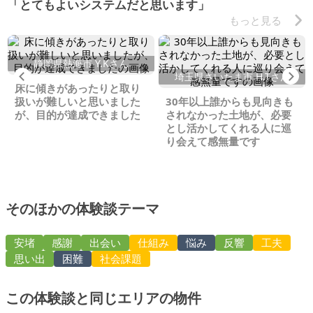
「とてもよいシステムだと思います」
もっと見る
静岡県熱海市 Y.Kさん
Previous
Ne
埼玉県さいたま市 H.Tさん
床に傾きがあったりと取り
扱いが難しいと思いました
30年以上誰からも見向きも
が、目的が達成できました
されなかった土地が、必要
とし活かしてくれる人に巡
り会えて感無量です
そのほかの体験談テーマ
安堵
感謝
出会い
仕組み
悩み
反響
工夫
思い出
困難
社会課題
この体験談と同じエリアの物件