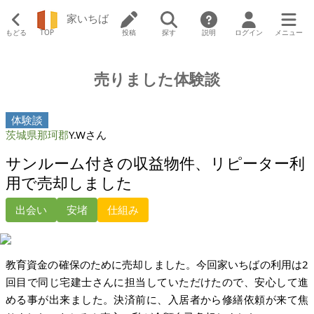
家いちば
もどる
TOP
投稿
探す
説明
ログイン
メニュー
売りました体験談
体験談
茨城県那珂郡
Y.Wさん
サンルーム付きの収益物件、リピーター利
用で売却しました
出会い
安堵
仕組み
教育資金の確保のために売却しました。今回家いちばの利用は2
回目で同じ宅建士さんに担当していただけたので、安心して進
める事が出来ました。決済前に、入居者から修繕依頼が来て焦