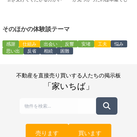
ました
た
そのほかの体験談テーマ
感謝
仕組み
出会い
反響
安堵
工夫
悩み
思い出
反省
相続
困難
不動産を直接売り買いする人たちの掲示板
「家いちば」
売ります
買います