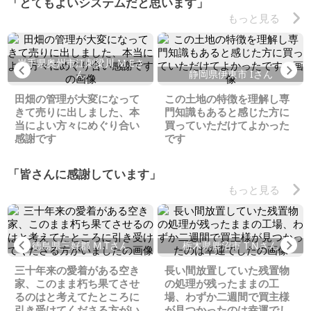
「とてもよいシステムだと思います」
もっと見る
岩手県奥州市江刺梁川 M.Eさ
Previous
Ne
ん
静岡県伊東市 Iさん
田畑の管理が大変になって
この土地の特徴を理解し専
きて売りに出しました、本
門知識もあると感じた方に
当によい方々にめぐり合い
買っていただけてよかった
感謝です
です
「皆さんに感謝しています」
もっと見る
Previous
Ne
徳島県三好郡 M.Tさん
栃木県鹿沼市 T.Nさん
三十年来の愛着がある空き
長い間放置していた残置物
家、このまま朽ち果てさせ
の処理が残ったままの工
るのはと考えてたところに
場、わずか二週間で買主様
引き受けてくださる方がい
が見つかったのは幸運でし