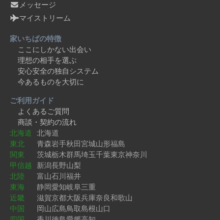
メッセージ
マイストリーム
家いちばの特徴
ここにしかない出会い
理想の相手を選ぶ
安心安全の独自システム
今あるものを大切に
ご利用ガイド
よくあるご質問
商談・契約の流れ
北海道
北海道
東北
青森
岩手
秋田
宮城
山形
福島
関東
茨城
栃木
群馬
埼玉
千葉
東京
神奈川
甲信越
新潟
長野
山梨
北陸
富山
石川
福井
東海
静岡
愛知
岐阜
三重
近畿
滋賀
京都
大阪
兵庫
奈良
和歌山
中国
岡山
広島
鳥取
島根
山口
四国
香川
徳島
愛媛
高知