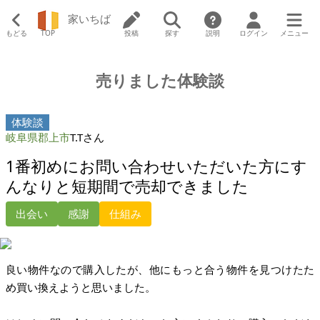
家いちば
もどる
TOP
投稿
探す
説明
ログイン
メニュー
売りました体験談
体験談
岐阜県郡上市
T.Tさん
1番初めにお問い合わせいただいた方にす
んなりと短期間で売却できました
出会い
感謝
仕組み
良い物件なので購入したが、他にもっと合う物件を見つけたた
め買い換えようと思いました。