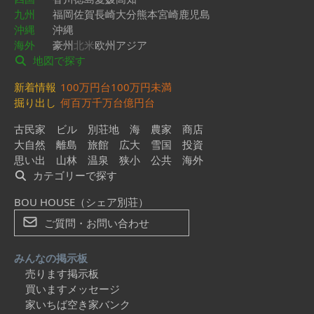
九州
福岡
佐賀
長崎
大分
熊本
宮崎
鹿児島
沖縄
沖縄
海外
豪州
北米
欧州
アジア
地図で探す
新着情報
100万円台
100万円未満
掘り出し
何百万
千万台
億円台
古民家
ビル
別荘地
海
農家
商店
大自然
離島
旅館
広大
雪国
投資
思い出
山林
温泉
狭小
公共
海外
カテゴリーで探す
BOU HOUSE（シェア別荘）
ご質問・お問い合わせ
みんなの掲示板
売ります掲示板
買いますメッセージ
家いちば空き家バンク