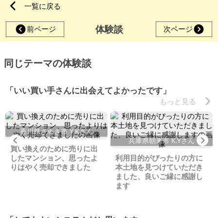
一覧に戻る
体験談
前ページ
次ページ
同じテーマの体験談
「いい買い手さんに出会えてよかったです」
もっと見る
香川県さぬき市 Y.Kさん
Previous
Ne
兵庫県朝来市 K.Yさん
買い換えのために売りに出
したマンション、思ったよ
利用目的がぴったりの方に
りはやく売却できました
本土地を見つけていただき
ました、良いご縁に感謝し
ます