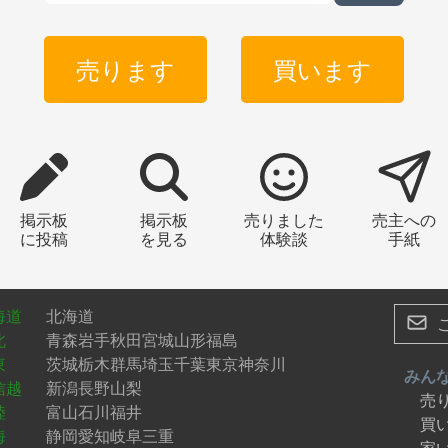
売ります
買います
掲示板
掲示板
売りました
売主への
に投稿
を見る
体験談
手紙
海道
北海道
北
青森
岩手
秋田
宮城
山形
福島
東
茨城
栃木
群馬
埼玉
千葉
東京
神奈川
みん
信越
新潟
長野
山梨
売
陸
富山
石川
福井
買
海
静岡
愛知
岐阜
三重