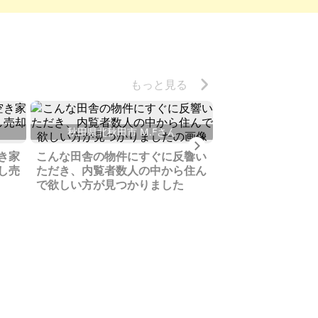
もっと見る
秋田県北秋田市 M.Fさん
Next
山梨県南巨摩郡
き家
こんな田舎の物件にすぐに反響い
し売
ただき、内覧者数人の中から住ん
父が愛着のあった
で欲しい方が見つかりました
物を解体せず移築
ださった買主様に
でいっぱいです