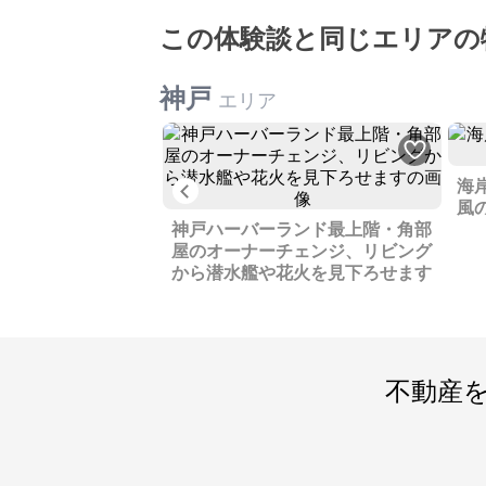
この体験談と同じエリアの
神戸
エリア
な住宅街の土地、駐
海
Previous
用できます
風
神戸ハーバーランド最上階・角部
屋のオーナーチェンジ、リビング
から潜水艦や花火を見下ろせます
不動産