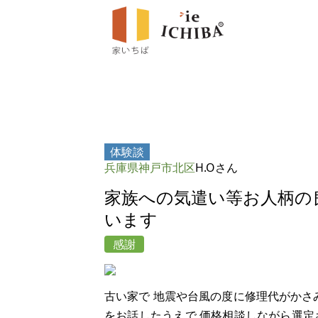
体験談
兵庫県神戸市北区
H.Oさん
家族への気遣い等お人柄の
います
感謝
古い家で 地震や台風の度に修理代がかさ
をお話したうえで 価格相談しながら選