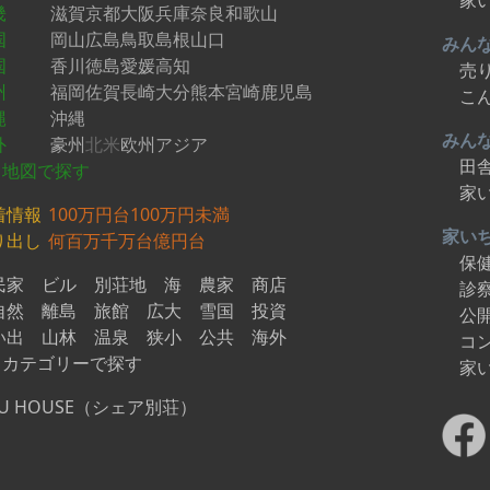
家
畿
滋賀
京都
大阪
兵庫
奈良
和歌山
国
岡山
広島
鳥取
島根
山口
みん
国
香川
徳島
愛媛
高知
売
州
福岡
佐賀
長崎
大分
熊本
宮崎
鹿児島
こ
縄
沖縄
みん
外
豪州
北米
欧州
アジア
田
地図で探す
家
着情報
100万円台
100万円未満
家い
り出し
何百万
千万台
億円台
保
民家
ビル
別荘地
海
農家
商店
診
自然
離島
旅館
広大
雪国
投資
公
い出
山林
温泉
狭小
公共
海外
コ
カテゴリーで探す
家
U HOUSE（シェア別荘）