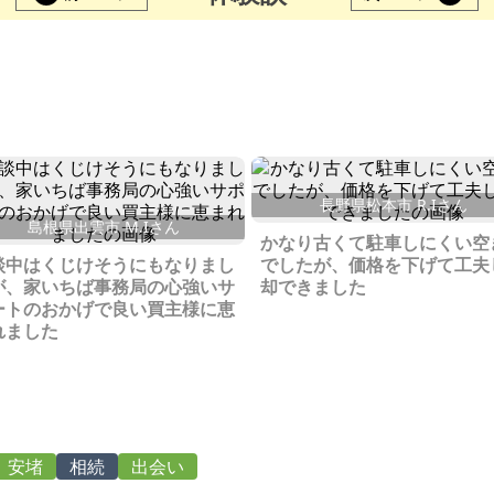
長野県松本市 R.Iさん
島根県出雲市 M.Iさん
かなり古くて駐車しにくい空
談中はくじけそうにもなりまし
でしたが、価格を下げて工夫
が、家いちば事務局の心強いサ
却できました
ートのおかげで良い買主様に恵
れました
安堵
相続
出会い