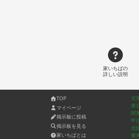
家いちばの
詳しい説明
北
TOP
東
マイページ
関
掲示板に投稿
甲
掲示板を見る
北
家いちばとは
東