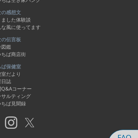
いちば空き家バンク
なの感想文
りました体験談
んな風に使ってます
なの伝言板
舎図鑑
いちば商店街
ちば保健室
健室だより
察日誌
開Q&Aコーナー
ンサルティング
いちば見聞録
FAQ