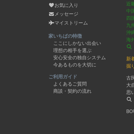
近
お気に入り
中
メッセージ
四
マイストリーム
九
沖
家いちばの特徴
海
ここにしかない出会い
理想の相手を選ぶ
安心安全の独自システム
新
今あるものを大切に
掘
ご利用ガイド
古
よくあるご質問
大
商談・契約の流れ
思
BO