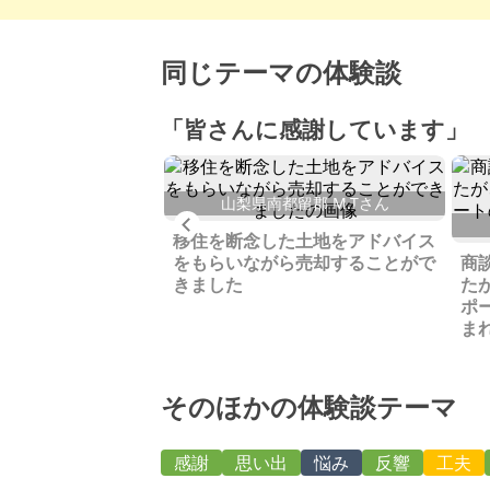
同じテーマの体験談
「皆さんに感謝しています」
岡郡 S.Yさん
山梨県南都留郡 M.Tさん
Previous
われている当地区を
移住を断念した土地をアドバイス
れる方に譲りたいと
をもらいながら売却することがで
商
きました
た
ポ
ま
そのほかの体験談テーマ
感謝
思い出
悩み
反響
工夫