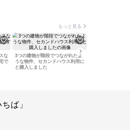
もっと見る
Next
スな
3つの建物が階段でつながれたよ
日当たりのよい土
宅で
うな物件、セカンドハウス利用に
ネスを始めるつも
と購入しました
のままになってい
いちば」